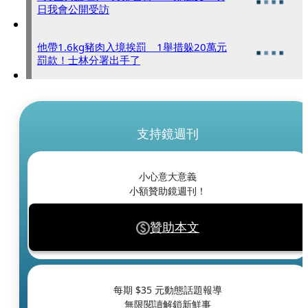
日我會公開受訪
他帶1.6kg豬肉入境挨罰 1舉措躲20萬元
罰款！士林分署出手了
支持鏡週刊
小心意大意義
小額贊助鏡週刊！
贊助本文
每期 $
35
元動態話題報導
無限閱讀解鎖新鮮事