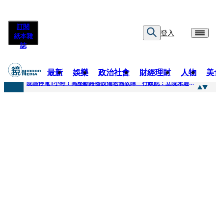
訂閱
登入
紙本雜
誌
最新
娛樂
政治社會
財經理財
人物
美
快訊
院區停電1小時！高壓斷路器設備老舊故障 行政院：立院未通過預算
快訊
慈濟採購疫苗被騙10億為何不提告？ 高嘉瑜籲完整揭露真相
快訊
姜厚仁小24歲女友「臺大超狂學歷」遭疑 3碩1博論文全無資料