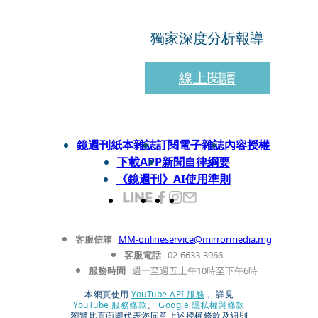
獨家深度分析報導
線上閱讀
鏡週刊紙本雜誌
訂閱電子雜誌
內容授權
下載APP
新聞自律綱要
《鏡週刊》AI使用準則
客服信箱
MM-onlineservice@mirrormedia.mg
客服電話
02-6633-3966
服務時間
週一至週五上午10時至下午6時
本網頁使用
YouTube API 服務
， 詳見
YouTube 服務條款
、
Google 隱私權與條款
瀏覽此頁面即代表您同意上述授權條款及細則