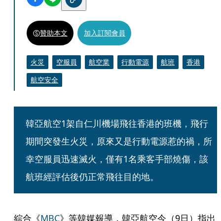
贊助本文
加入訂閱會員
火災
空服員
航空業
行動電源
航班
香港
航空安全
韓亞航空1架自仁川機場飛往香港的班機，飛行
期間突發生火災，原來又是行動電源惹的禍，所
幸空服員迅速滅火，僅有1名乘客手部燒傷，該
航班經評估後仍正常飛往目的地。
綜合《
MBC
》等韓媒報導，韓亞航空今（9日）指出