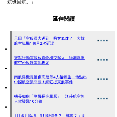
航班回航。」
延伸閱讀
只因「空服員大遲到」乘客氣炸了 大韓
航空班機1個月2次延誤
乘客行動電源放置物櫃突起火 維洲澳洲
航空恐改鋰電池規定
南航爆機長捅傷高層等4人後輕生 他點出
中國航空業問題！網狂提東航事件
機長如廁「副機長突暈厥」 漢莎航空無
人駕駛飛10分鐘
1月國共論壇、3月鄭習會？ 鄭麗文：明