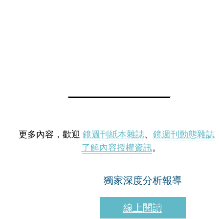
更多內容，歡迎
鏡週刊紙本雜誌
、
鏡週刊動態雜誌
了解內容授權資訊
。
獨家深度分析報導
線上閱讀