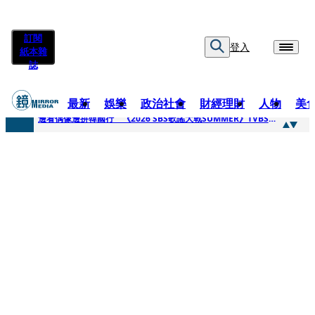
訂閱
登入
紙本雜
誌
最新
娛樂
政治社會
財經理財
人物
美
快訊
邊看偶像邊拚韓國行 《2026 SBS歌謠大戰SUMMER》TVBS直播祭追星福利
快訊
代誌大條火急跳船？ 宏碁派任李文詳接掌兆基屋管2天就喊撤出！
快訊
一句「請回去坐好」 特教生持斷掃把戳女代課老師眼睛大失血近失明