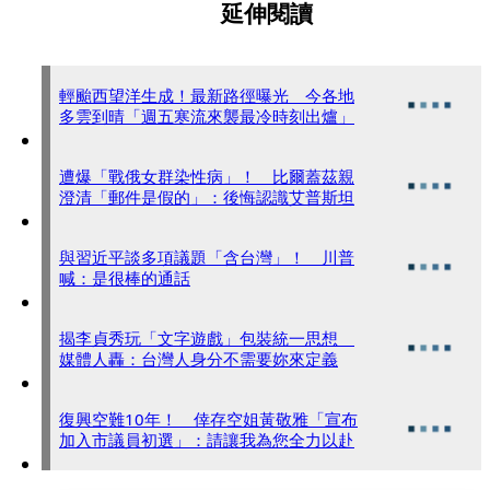
延伸閱讀
輕颱西望洋生成！最新路徑曝光 今各地
多雲到晴「週五寒流來襲最冷時刻出爐」
遭爆「戰俄女群染性病」！ 比爾蓋茲親
澄清「郵件是假的」：後悔認識艾普斯坦
與習近平談多項議題「含台灣」！ 川普
喊：是很棒的通話
揭李貞秀玩「文字遊戲」包裝統一思想
媒體人轟：台灣人身分不需要妳來定義
復興空難10年！ 倖存空姐黃敬雅「宣布
加入市議員初選」：請讓我為您全力以赴