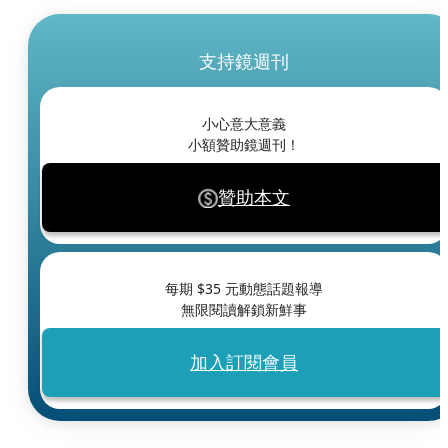
支持鏡週刊
小心意大意義
小額贊助鏡週刊！
贊助本文
每期 $
35
元動態話題報導
無限閱讀解鎖新鮮事
加入訂閱會員