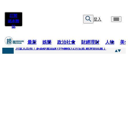
訂閱
登入
紙本雜
誌
最新
娛樂
政治社會
財經理財
人物
美
快訊
川普又出招！多晶矽產品課15%關稅12月生效 經濟部回應了
快訊
超速肇事停工一年首度受訪 廣末涼子被次子點醒！哽咽吐露：不再偽裝完美
快訊
真相一把抓／蕭敬騰 A-Lin同框有一腿 彭佳慧聞腋女青年