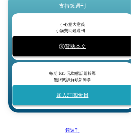
支持鏡週刊
小心意大意義
小額贊助鏡週刊！
贊助本文
每期 $
35
元動態話題報導
無限閱讀解鎖新鮮事
加入訂閱會員
鏡週刊