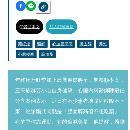
贊助本文
加入訂閱會員
闖紅燈
醫師
心血管疾病
膽固醇
猝死
心肌梗塞
高血脂
年終尾牙旺季加上農曆春節將至，聚餐頻率高，
三高族群要小心自身健康。心臟內科醫師陳冠任
分享案例表示，近日有不少患者壞膽固醇降不下
來，經診斷共同點是「膽固醇高但不想吃藥」，
有的堅信靠運動、有的偷減藥量。他提醒，壞膽