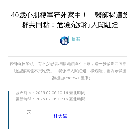
40歲心肌梗塞猝死家中！ 醫師揭這
群共同點：危險宛如行人闖紅燈
最新
醫師近日發現，有不少患者壞膽固醇降不下來，進一步診斷共同點
「膽固醇高但不想吃藥」，就像行人闖紅燈一樣危險，圖為示意圖
（翻攝自PhotoAC圖庫）
發布時間：
2026.02.06 10:16
臺北時間
更新時間：
2026.02.06 10:16
臺北時間
文
杜大澂