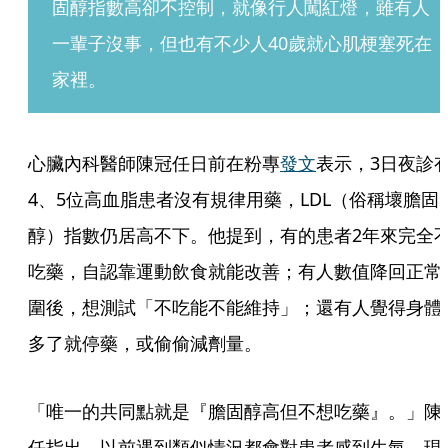
固醇指數高卻不控制，就像行人闖紅燈，雖有人
一輩子沒事，但也有不少人40歲就心肌梗塞死在
家裡。
心臟內科醫師陳冠任日前在粉專
發文
表示，3日夜診
4、5位高血脂患者沒有規律用藥，LDL（俗稱壞膽固
醇）指數仍居高不下。他提到，有的患者2年來完全
吃藥，自認靠運動飲食就能改善；有人數值降回正常
圍後，想測試「不吃能不能維持」；還有人覺得身體
多了就停藥，或偷偷減劑量。
「唯一的共同點就是『膽固醇高但不想吃藥』。」陳
任指出，以前遇到類似情況都會對患者感到生氣，現