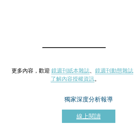
更多內容，歡迎
鏡週刊紙本雜誌
、
鏡週刊動態雜誌
了解內容授權資訊
。
獨家深度分析報導
線上閱讀