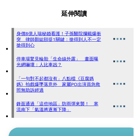
延伸閱讀
身價8億人瑞秘婚看護！子孫醫院攔截爆衝
突 律師顏紘頤提1關鍵：搶得到人不一定
搶得到心
停車場驚見輪胎「生命線外露」 畫面曝
光網嚇壞：人比車凶？
「一句對不起都沒有」八點檔《豆腐媽
媽》拍戲爆墜落意外 家屬PO出演員急救
照無助訴經過
鋒面通過「這些地區」防雨彈來襲！ 寒
流南下「氣溫將逐漸下降」