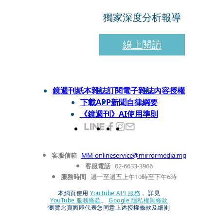
獨家深度分析報導
線上閱讀
鏡週刊紙本雜誌
訂閱電子雜誌
內容授權
下載APP
新聞自律綱要
《鏡週刊》AI使用準則
客服信箱
MM-onlineservice@mirrormedia.mg
客服電話
02-6633-3966
服務時間
週一至週五上午10時至下午6時
本網頁使用
YouTube API 服務
， 詳見
YouTube 服務條款
、
Google 隱私權與條款
瀏覽此頁面即代表您同意上述授權條款及細則