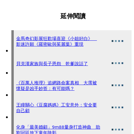
延伸閱讀
金馬奇幻影展狂歡場喜迎《小姐好白》
影迷許願《羅密歐與茱麗葉》重現
貝克漢家族與長子恩怨 乾爹說話了
《百萬人推理》追網路命案真相 大霈被
懷疑是凶手妙答：有可能嗎？
王瞳關心《豆腐媽媽》工安意外：安全要
自己顧
化身「最美婚顧」9m88量身打造神曲 助
劉冠廷放下童年陰影