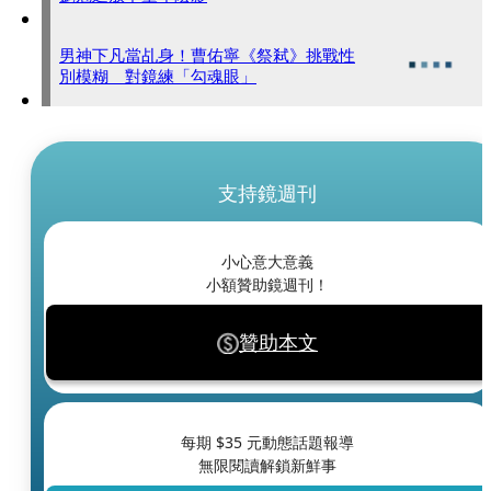
男神下凡當乩身！曹佑寧《祭弒》挑戰性
別模糊 對鏡練「勾魂眼」
支持鏡週刊
小心意大意義
小額贊助鏡週刊！
贊助本文
每期 $
35
元動態話題報導
無限閱讀解鎖新鮮事