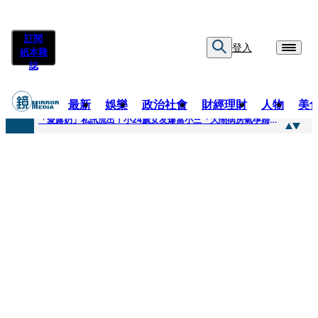
訂閱
登入
紙本雜
誌
最新
娛樂
政治社會
財經理財
人物
美
快訊
「愛露奶」私訊流出！小24歲女友爆當小三「大鬧病房氣孕婦」 姜厚任不忍回應了
快訊
台玻夫人稱長子抑鬱輕生 兒媳譚以欣：若愛只在完全順從才給予，就不是無條件的愛
快訊
廖峻中風前妻「父親節餵飯照顧」 兒曬溫馨背影感慨：不計前嫌的真愛