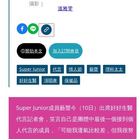
攝影
溫雅雯
贊助本文
加入訂閱會員
Super Junior
代言
情人節
藝聲
理科太太
好好生醫
演唱會
保健品
Super Junior成員藝聲今（10日）出席好好生醫
代言記者會，笑言自己是團體中最後一個接到個
人代言的成員，「可能我運氣比較差，但我很努