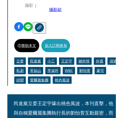
攝影
攝影組
贊助本文
加入訂閱會員
立委
民進黨
小三
王定宇
婚外情
外遇
清酒
私廚
常如山
李淑吟
WBC
劉怡萱
豪宅
緋聞
愛爾麗集團
桃色風波
民進黨立委王定宇爆出桃色風波，本刊直擊，他
與自稱愛爾麗集團執行長的劉怡萱互動親密，而