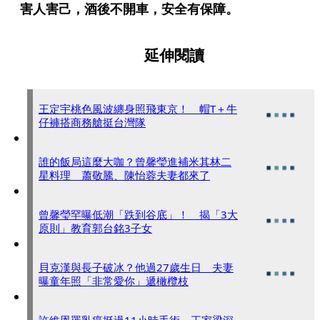
害人害己，酒後不開車，安全有保障。
延伸閱讀
王定宇桃色風波纏身照飛東京！ 帽T＋牛
仔褲搭商務艙挺台灣隊
誰的飯局這麼大咖？曾馨瑩進補米其林二
星料理 蕭敬騰、陳怡蓉夫妻都來了
曾馨瑩罕曝低潮「跌到谷底」！ 揭「3大
原則」教育郭台銘3子女
貝克漢與長子破冰？他過27歲生日 夫妻
曝童年照「非常愛你」遞橄欖枝