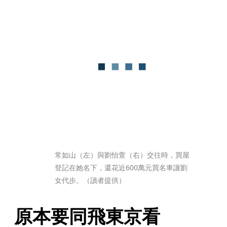
常如山（左）與劉怡萱（右）交往時，買屋
登記在她名下，還花近600萬元買名車讓劉
女代步。（讀者提供）
原本要同飛東京看