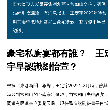
劉女長期與愛爾麗集團創辦人常如山交往，關係
錯綜引發議論。有消息指出，王定宇2022年時曾
與前妻李淑吟到常如山豪宅餐敘，雙方似乎早已
認識。 
豪宅私廚宴都有誰？　王
宇早認識劉怡萱？
根據《東森新聞》報導，王定宇2022年2月時，曾與
淑吟到常如山的台南豪宅餐敘，由常如山夫婦設宴，
間還有民進黨立委趙天麟、現任民進黨副祕書長何博