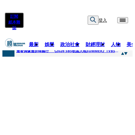
訂閱
登入
紙本雜
誌
最新
娛樂
政治社會
財經理財
人物
美
快訊
邊看偶像邊拚韓國行 《2026 SBS歌謠大戰SUMMER》TVBS直播祭追星福利
快訊
代誌大條火急跳船？ 宏碁派任李文詳接掌兆基屋管2天就喊撤出！
快訊
一句「請回去坐好」 特教生持斷掃把戳女代課老師眼睛大失血近失明