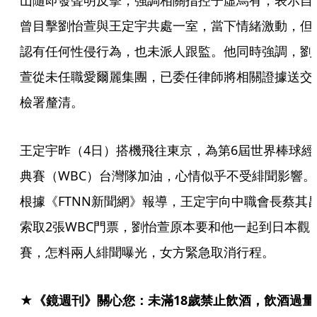
山隨即發聲明反擊，強調相關指控子虛烏有，表示自
曾目擊劉怡萱與王定宇共處一室，當下情緒激動，但
認有任何性侵行為，也未派人跟監。他同時強調，劉
萱從未任職愛爾麗集團，已委任律師將相關證據送交
檢署釐清。
王定宇昨（4日）搭機飛往東京，為第6屆世界棒球經
典賽（WBC）台灣隊加油，心情似乎不受緋聞影響。
根據《FTNN新聞網》報導，王定宇向中職會長蔡其
索取2張WBC門票，劉怡萱原本要和他一起到日本觀
賽，怎料兩人緋聞曝光，女方緊急取消行程。 
★《鏡週刊》關心您：未滿18歲禁止飲酒，飲酒過量