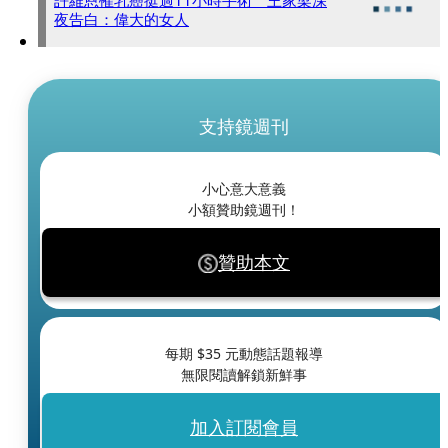
許維恩罹乳癌挺過11小時手術 王家梁深
夜告白：偉大的女人
支持鏡週刊
小心意大意義
小額贊助鏡週刊！
贊助本文
每期 $
35
元動態話題報導
無限閱讀解鎖新鮮事
加入訂閱會員