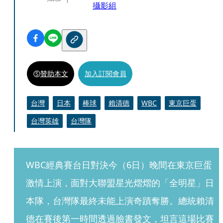
攝影組
贊助本文
加入訂閱會員
台灣
日本
棒球
賴清德
WBC
東京巨蛋
台灣英雄
台灣隊
WBC經典賽台日對決今（6日）晚間在東京巨蛋
激情上演，面對大聯盟星光熠熠的「全明星」日
本隊，台灣隊最終未能上演奇蹟奪勝。總統賴清
德在賽後第一時間透過臉書發文，坦言這場比賽