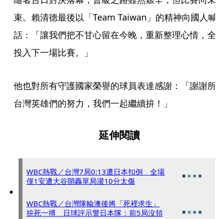
束。賴清德最後以「Team Taiwan」的精神向國人喊
話：「讓我們把不甘心留在今晚，重新整理心情，全
投入下一場比賽。」
他也對所有守護國家榮譽的球員表達感謝：「謝謝所
台灣英雄們的努力，我們一起繼續拚！」
延伸閱讀
WBC熱戰／台灣7局0:13遭日本扣倒 全場
僅1安遭大谷開轟單局灌10分太傷
WBC熱戰／台灣隊輸澳後將「死裡求生」
拚死一搏 日球評示警日本隊：前5局沒領