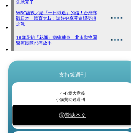
先就完了
WBC熱戰／給「一日球迷」的信！台灣隊
戰日本 體育大叔：請好好享受這場夢想
之戰
18歲花豹「花郎」病痛纏身 北市動物園
醫療團隊忍痛放手
支持鏡週刊
小心意大意義
小額贊助鏡週刊！
贊助本文