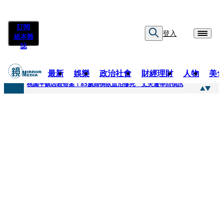
訂閱
登入
紙本雜
誌
最新
娛樂
政治社會
財經理財
人物
美
快訊
桃園平鎮凶殺命案！85歲婦倒臥血泊慘死 丈夫遭帶回偵訊
快訊
狠詐慈濟10.6億！神鬼律師陳昱瑄「親接機BNT抵台」 同框陳時中、張淑芬畫面曝光
快訊
邊看偶像邊拚韓國行 《2026 SBS歌謠大戰SUMMER》TVBS直播祭追星福利