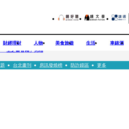
財經理財
人物
美食旅遊
生活
車錶酒
「一生之鹽香精」亮相
話題
台北畫刊
房訊發燒榜
防詐鏡區
更多
園八旬翁毆妻致死檢聲押
 認了「我也會崩潰」：傷口終究會癒合