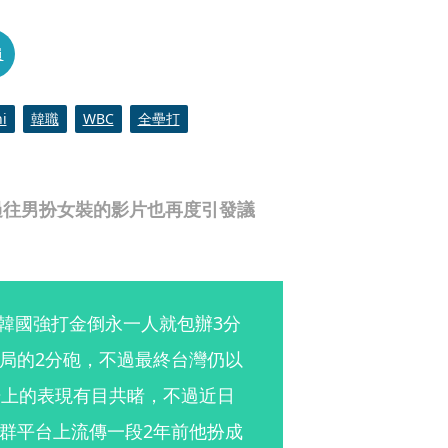
員
i
韓職
WBC
全壘打
過往男扮女裝的影片也再度引發議
的韓國強打金倒永一人就包辦3分
局的2分砲，不過最終台灣仍以
場上的表現有目共睹，不過近日
群平台上流傳一段2年前他扮成