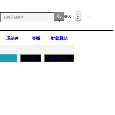
登入
瑪法達
專欄
動態雜誌
訂閱紙本雜誌
Podcasts