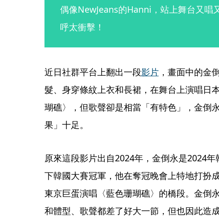
偶像NewJeans的Hanni，站上舞台
呼太衝擊！
近日社群平台上翻出一段
影片
，畫面中的金
髮、身穿條紋上衣和長裙，在舞台上演唱日
瑚礁〉，但歌聲卻是相當「有特色」，金倒
果」十足。
原來這段影片出自2024年，金倒永是2024
下韓國大賽冠軍，他在奪冠晚會上特地打扮成NewJ
東京巨蛋演唱〈藍色珊瑚礁〉的橋段。金倒
和體型、歌聲都差了好大一節，但也因此造