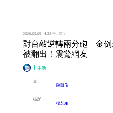
2026.03.09 14:38
臺北時間
對台敲逆轉兩分砲 金倒
被翻出！震驚網友
生活
文
陳凱俊
攝影
攝影組