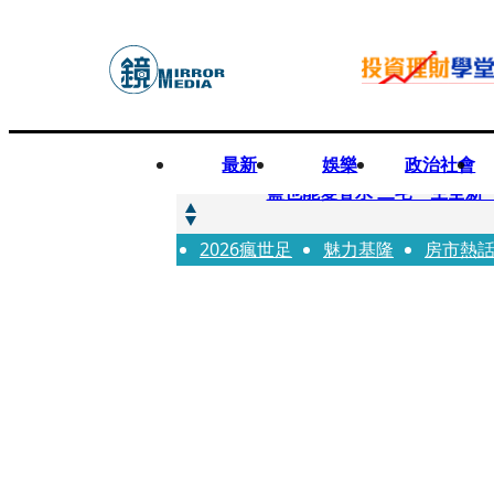
最新
娛樂
政治社會
快訊
鹽也能變香水 三宅一生全新
2026瘋世足
快訊
魅力基隆
房市熱
不堪妻子碎念情緒失控 桃
快訊
蔡依珊撕掉「完美」標籤！