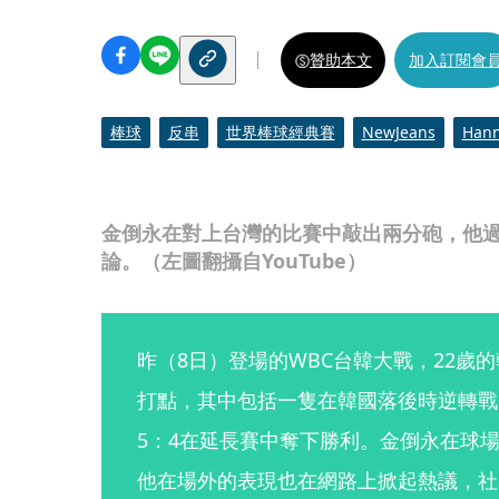
贊助本文
加入訂閱會
棒球
反串
世界棒球經典賽
NewJeans
Hann
金倒永在對上台灣的比賽中敲出兩分砲，他
論。（左圖翻攝自YouTube）
昨（8日）登場的WBC台韓大戰，22歲
打點，其中包括一隻在韓國落後時逆轉戰
5：4在延長賽中奪下勝利。金倒永在球
他在場外的表現也在網路上掀起熱議，社