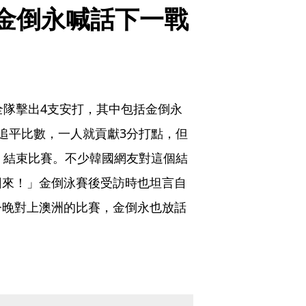
金倒永喊話下一戰
全隊擊出4支安打，其中包括金倒永
追平比數，一人就貢獻3分打點，但
，結束比賽。不少韓國網友對這個結
回來！」金倒泳賽後受訪時也坦言自
今晚對上澳洲的比賽，金倒永也放話