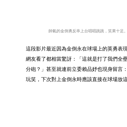
帥氣的金倒勇反串上台唱唱跳跳，笑果十足。（
這段影片最近因為金倒永在球場上的英勇表
網友看了都相當驚訝：「這就是打了我們全
分砲？」甚至就連前立委賴品妤也現身留言
玩笑，下次對上金倒永時應該直接在球場放