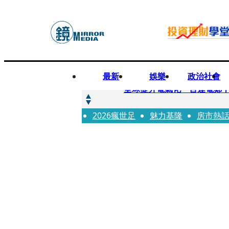
最新
娛樂
政治社會
快訊
全球提升電氣化 台達電鄭
2026瘋世足
快訊
魅力基隆
房市熱
又要不副署？立院三讀藍白
快訊
agnès b.推Humanitar