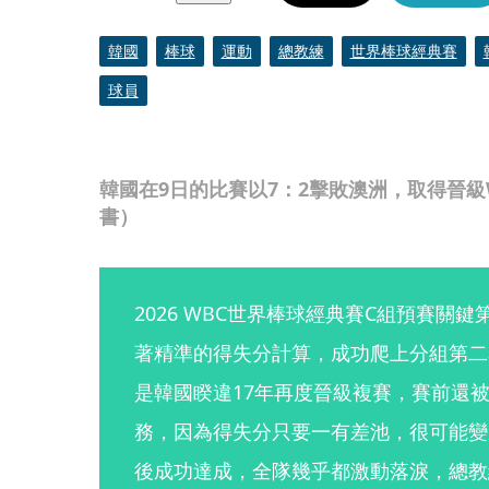
韓國
棒球
運動
總教練
世界棒球經典賽
球員
韓國在9日的比賽以7：2擊敗澳洲，取得晉級
書）
2026 WBC世界棒球經典賽C組預賽關
著精準的得失分計算，成功爬上分組第二
是韓國睽違17年再度晉級複賽，賽前還
務，因為得失分只要一有差池，很可能變
後成功達成，全隊幾乎都激動落淚，總教