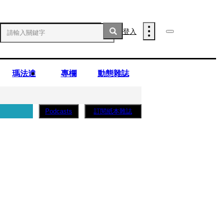
登入
瑪法達
專欄
動態雜誌
訂閱紙本雜誌
Podcasts