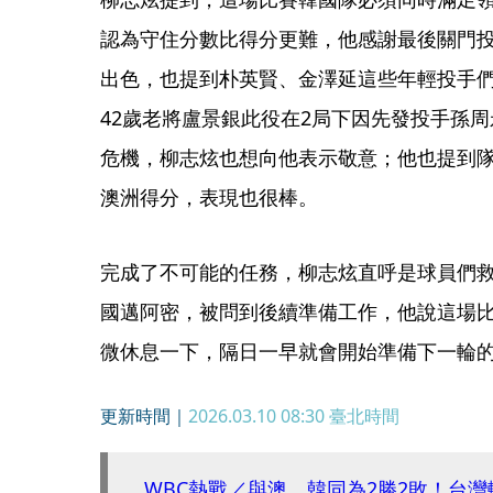
認為守住分數比得分更難，他感謝最後關門投
出色，也提到朴英賢、金澤延這些年輕投手
42歲老將盧景銀此役在2局下因先發投手孫
危機，柳志炫也想向他表示敬意；他也提到隊
澳洲得分，表現也很棒。
完成了不可能的任務，柳志炫直呼是球員們
國邁阿密，被問到後續準備工作，他說這場
微休息一下，隔日一早就會開始準備下一輪
更新時間｜
2026.03.10 08:30
臺北時間
WBC熱戰／與澳、韓同為2勝2敗！台