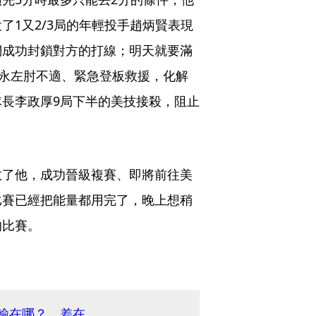
了1又2/3局的年輕投手趙炳賢表現
們成功封鎖對方的打線；明天就要滿
周永左肘不適、緊急登板救援，化解
長李政厚9局下半的美技接殺，阻止
救了他，成功晉級複賽、即將前往美
比賽已經把能量都用完了，晚上想稍
的比賽。
灣輸在哪？ 差在