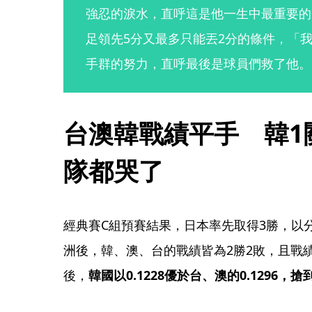
強忍的淚水，直呼這是他一生中最重要的
足領先5分又最多只能丟2分的條件，「
手群的努力，直呼最後是球員們救了他。
台澳韓戰績平手　韓1
隊都哭了
經典賽C組預賽結果，日本率先取得3勝，以
洲後，韓、澳、台的戰績皆為2勝2敗，且戰
後，
韓國以0.1228優於台、澳的0.1296