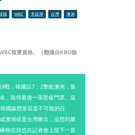
韓職
WBC
李政厚
台灣
澳洲
WBC複賽資格。（翻攝自KBO臉
鍵第9戰，韓國以7：2擊敗澳洲，靠
名，取得最後一張晉級門票。這
被韓國媒體形容是不可能的任
成澳洲或是台灣勝出，沒想到最
練柳志炫也在記者會上留下一直