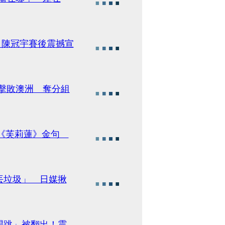
 陳冠宇賽後震撼宣
2擊敗澳洲 奪分組
提《芙莉蓮》金句
丟垃圾」 日媒揪
唱跳」被翻出！震