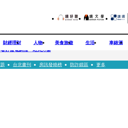
財經理財
人物
美食旅遊
生活
車錶酒
平看好微電網推一站式方案
話題
台北畫刊
房訊發燒榜
防詐鏡區
更多
兒少未來帳戶 政院放話：將採必要憲政作為
ian系列 「give love」成今夏最暖時尚宣言