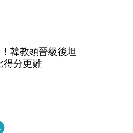
我！韓教頭晉級後坦
比得分更難
員