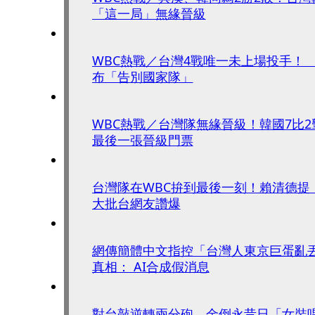
「這一局」無緣晉級
WBC熱戰／台灣4戰唯一未上場投手！
布「告別國家隊」
WBC熱戰／台灣隊無緣晉級！韓國7比
最後一張晉級門票
台灣隊在WBC拚到最後一刻！賴清德
大批台網友讚爆
網傳簡體中文指控「台灣人東京巨蛋亂
真相： AI合成假消息
對台敲逆轉兩分砲 金倒永昔日「女裝