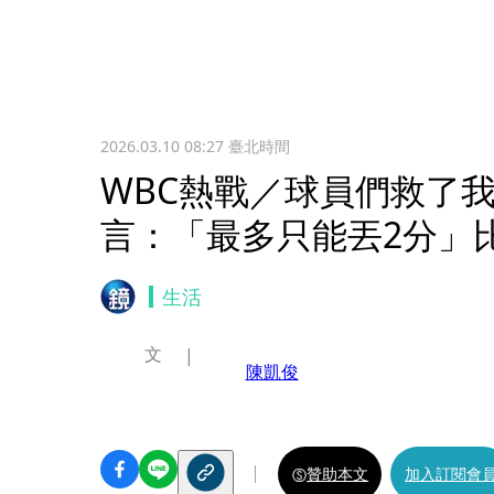
2026.03.10 08:27
臺北時間
WBC熱戰／球員們救了
言：「最多只能丟2分」
生活
文
陳凱俊
贊助本文
加入訂閱會