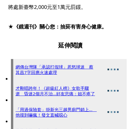
將處新臺幣2,000元至1萬元罰鍰。
★《鏡週刊》關心您：抽菸有害身心健康。
延伸閱讀
網傳台灣隊「承認打假球」惹怒球迷 蔡
其昌7字回應火速處理
才剛唱跨年！《超級紅人榜》女歌手驟
逝 昏迷2個月不治...好友悲痛：姐不疼了
「用過保險套」掛新光三越男廁門鎖上...
他摸到嚇瘋！發文直喊噁心