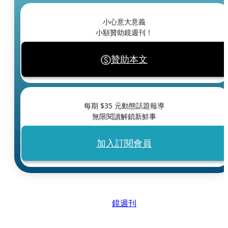
小心意大意義
小額贊助鏡週刊！
贊助本文
每期 $
35
元動態話題報導
無限閱讀解鎖新鮮事
加入訂閱會員
鏡週刊