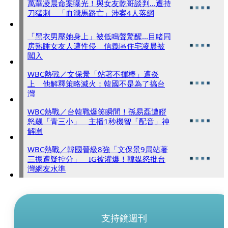
萬華凌晨命案曝光！與女友乾哥談判...遭持
刀猛刺 「血濺馬路亡」涉案4人落網
「黑衣男壓她身上」被低鳴聲驚醒...目睹同
房熟睡女友人遭性侵 信義區住宅凌晨被
闖入
WBC熱戰／文保景「站著不揮棒」遭炎
上 他解釋策略滅火：韓國不是為了搞台
灣
WBC熱戰／台韓戰爆笑瞬間！孫易磊遭瞪
怒飆「青三小」 主播1秒機智「配音」神
解圍
WBC熱戰／韓國晉級8強「文保景9局站著
三振遭疑控分」 IG被灌爆！韓媒怒批台
灣網友水準
支持鏡週刊