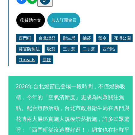
贊助本文
加入訂閱會員
西門町
台北燈節
衛生局
抽菸
禁令
花博公園
菸害防制法
吸菸
三手菸
二手菸
西門站
Threads
罰鍰
2026年台北燈節已登場一段時間，不僅燈飾吸
睛，今年的「空氣清新度」更成為民眾關注焦
點。配合燈節活動，台北市政府衛生局在西門與
花博兩大展區實施大規模禁菸措施，許多民眾驚
呼：「西門町從沒這麼好逛！」網友也在社群平