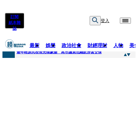
訂閱
登入
紙本雜
誌
最新
娛樂
政治社會
財經理財
人物
美
快訊
最年輕原民校長光環蒙塵 高市議員范織欽涉貪交保
快訊
「愛露奶」私訊流出！小24歲女友爆當小三「大鬧病房氣孕婦」 姜厚任不忍回應了
快訊
不堪病妻碎念桃園翁發狂砸死她 金屬拐杖斷兩截！媳見婆婆屍右臉全爛