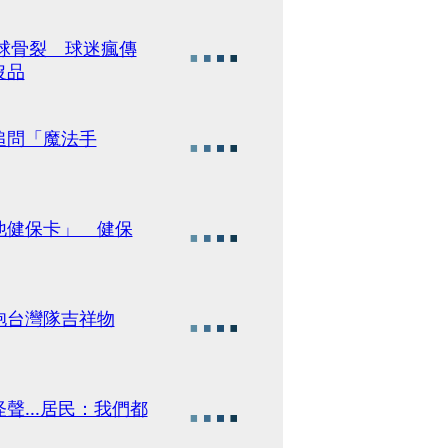
球骨裂 球迷瘋傳
沒品
追問「魔法手
他健保卡」 健保
抱台灣隊吉祥物
...居民：我們都