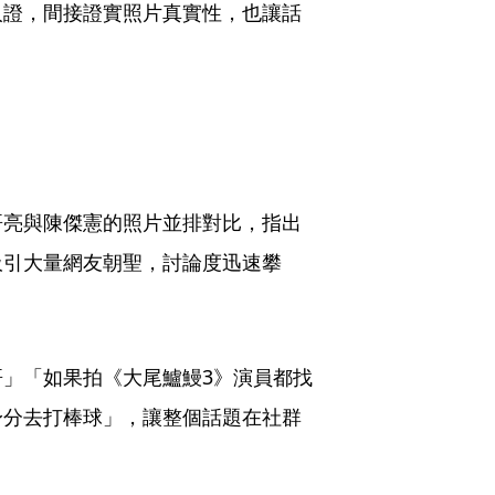
人證，間接證實照片真實性，也讓話
哥亮與陳傑憲的照片並排對比，指出
吸引大量網友朝聖，討論度迅速攀
」「如果拍《大尾鱸鰻3》演員都找
身分去打棒球」，讓整個話題在社群