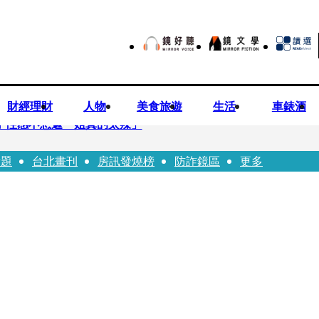
財經理財
人物
美食旅遊
生活
車錶酒
方 性感不想遮「姐真的太辣」
話題
台北畫刊
房訊發燒榜
防詐鏡區
更多
嚴控金檢地政士揪出多起違規
0億 陳時中遺憾被抹黑：不實指控的人應道歉