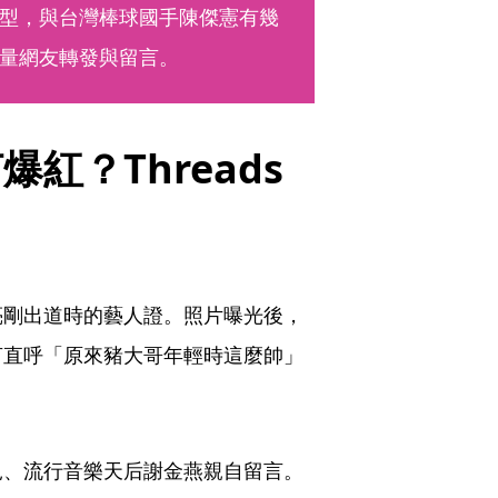
型，與台灣棒球國手陳傑憲有幾
量網友轉發與留言。
紅？Threads
亮剛出道時的藝人證。照片曝光後，
言直呼「原來豬大哥年輕時這麼帥」
兒、流行音樂天后謝金燕親自留言。