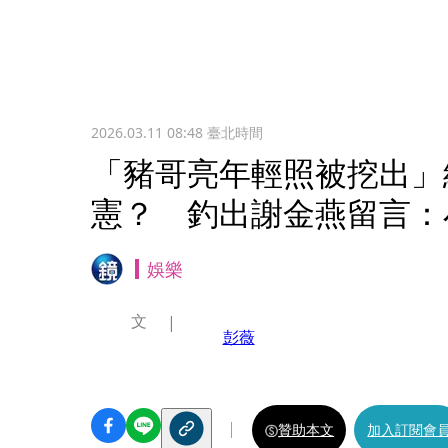
2026.03.11 08:48
臺北時間
「豬哥亮年輕照被挖出」
憲？ 釣出謝金燕留言：
娛樂
文
彭薇
贊助本文
加入訂閱會