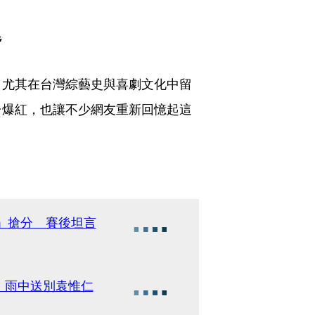
題
，尤其在台灣綜藝史與喜劇文化中留
台爆紅，也讓不少網友重新回憶起這
」搶分 賽後坦言
 雨中送別袁惟仁