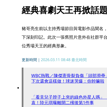
經典喜劇天王再掀話
豬哥亮生前以主持秀場節目與電影作品聞名
下深刻印記。此次一張舊照片意外在社群平
位秀場天王的經典形象。
更新時間｜
2026.03.11 08:48
臺北時間
WBC熱戰／陳傑憲骨裂負傷「頭部滑壘
下次還會這樣做！球迷哭爆：你幹嘛啦
「看見兒子脖子上夾的綠色外星人嗎」
袁！陸元琪曝離開二殯後第1件事