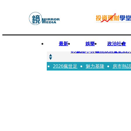
最新
娛樂
政治社會
快訊
69歲陸小芬曬照狀態驚艷四
2026瘋世足
快訊
魅力基隆
房市熱
不動產放款風險遽增 金管會
快訊
真相大白！慈濟購疫苗遭詐1