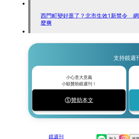
西門町變好逛了？北市生效1新禁令 
麼爽
支持鏡週
小心意大意義
小額贊助鏡週刊！
贊助本文
鏡週刊
加入
追