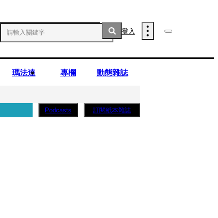
登入
瑪法達
專欄
動態雜誌
訂閱紙本雜誌
Podcasts