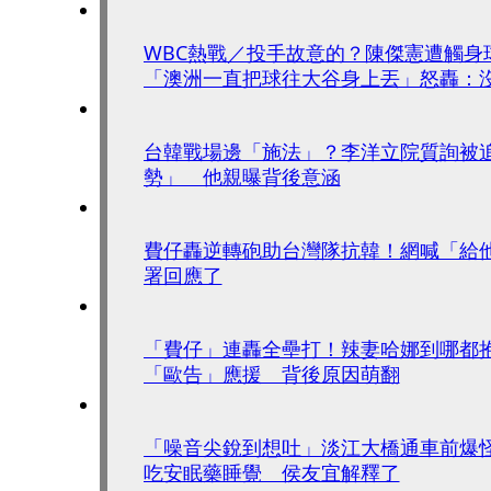
WBC熱戰／投手故意的？陳傑憲遭觸身
「澳洲一直把球往大谷身上丟」怒轟：
台韓戰場邊「施法」？李洋立院質詢被
勢」 他親曝背後意涵
費仔轟逆轉砲助台灣隊抗韓！網喊「給
署回應了
「費仔」連轟全壘打！辣妻哈娜到哪都
「歐告」應援 背後原因萌翻
「噪音尖銳到想吐」淡江大橋通車前爆怪聲
吃安眠藥睡覺 侯友宜解釋了