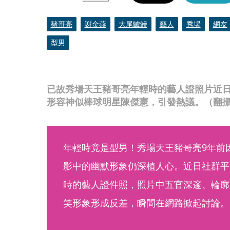
豬哥亮
謝金燕
大尾鱸鰻
藝人
秀場
網友
型男
已故秀場天王豬哥亮年輕時的藝人證照片近
形容神似棒球明星陳傑憲，引發熱議。（翻攝自T
年輕時竟是型男！秀場天王豬哥亮9年前
影中的幽默形象仍深植人心。近日社群平台
時的藝人證件照，照片中五官深邃、輪廓
笑形象形成反差，瞬間在網路掀起討論。