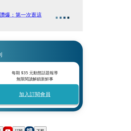
網讚爆：第一次逛這
刊
每期 $
35
元動態話題報導
無限閱讀解鎖新鮮事
加入訂閱會員
蹤
訂閱
下載