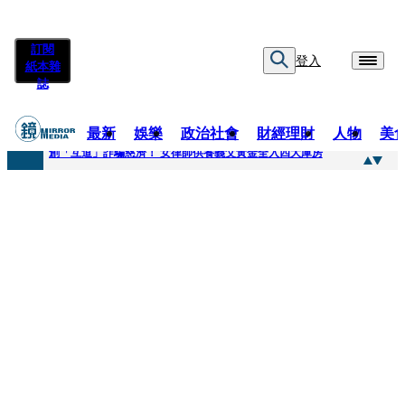
訂閱
登入
紙本雜
誌
最新
娛樂
政治社會
財經理財
人物
美
快訊
創「互道」詐騙慈濟！ 女律師供養義父黃金全入四大庫房
快訊
前時力黨魁表態「反對刪公視預算」 盼在野三思：改凍結處理受質疑項目
快訊
六強片齊聚桃影 小薰《祖先鬼》回桃影娘家 《長安的荔枝》桃影加映一票難求