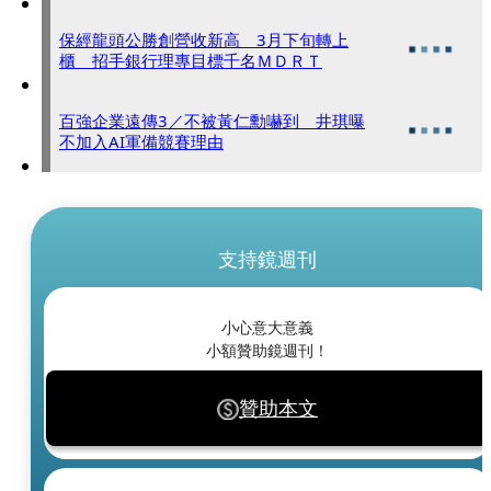
保經龍頭公勝創營收新高 3月下旬轉上
櫃 招手銀行理專目標千名ＭＤＲＴ
百強企業遠傳3／不被黃仁勳嚇到 井琪曝
不加入AI軍備競賽理由
支持鏡週刊
小心意大意義
小額贊助鏡週刊！
贊助本文