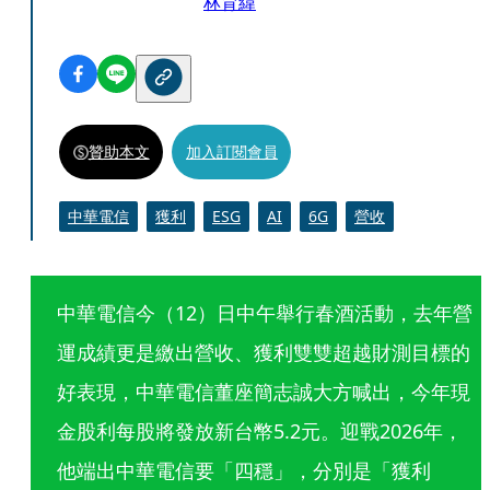
林育緯
贊助本文
加入訂閱會員
中華電信
獲利
ESG
AI
6G
營收
中華電信今（12）日中午舉行春酒活動，去年營
運成績更是繳出營收、獲利雙雙超越財測目標的
好表現，中華電信董座簡志誠大方喊出，今年現
金股利每股將發放新台幣5.2元。迎戰2026年，
他端出中華電信要「四穩」，分別是「獲利