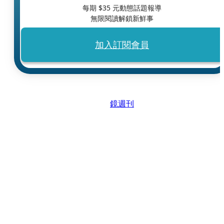
每期 $
35
元動態話題報導
無限閱讀解鎖新鮮事
加入訂閱會員
鏡週刊