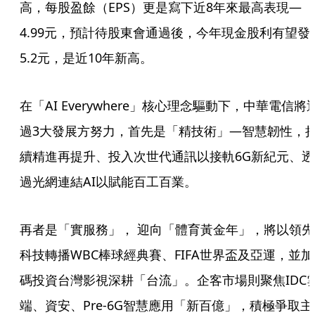
高，每股盈餘（EPS）更是寫下近8年來最高表現—
4.99元，預計待股東會通過後，今年現金股利有望發
5.2元，是近10年新高。
在「AI Everywhere」核心理念驅動下，中華電信將
過3大發展方努力，首先是「精技術」—智慧韌性，
續精進再提升、投入次世代通訊以接軌6G新紀元、透
過光網連結AI以賦能百工百業。
再者是「實服務」， 迎向「體育黃金年」，將以領先
科技轉播WBC棒球經典賽、FIFA世界盃及亞運，並加
碼投資台灣影視深耕「台流」。企客市場則聚焦IDC
端、資安、Pre-6G智慧應用「新百億」，積極爭取主