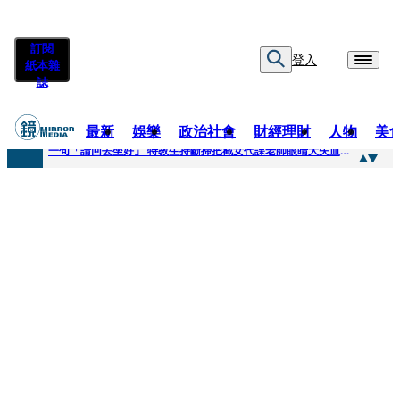
訂閱
登入
紙本雜
誌
最新
娛樂
政治社會
財經理財
人物
美
快訊
一句「請回去坐好」 特教生持斷掃把戳女代課老師眼睛大失血近失明
快訊
新聞內幕／員工4月就反映毒油 中聯高層隱匿鐵證曝光
快訊
新聞內幕／提供詐團提款卡害人上當 警局長女兒淪詐騙犯遭判刑