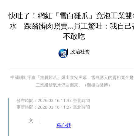
快吐了！網紅「雪白雞爪」竟泡工業雙
水 踩踏髒肉照賣…員工驚吐：我自己
不敢吃
政治社會
中國網紅零食「無骨雞爪」爆出食安黑幕，雪白誘人的賣相竟全是
工業級雙氧水漂白而來。（翻攝自微博）
發布時間：
2026.03.16 11:37
臺北時間
更新時間：
2026.03.16 11:37
臺北時間
文
羅心妤