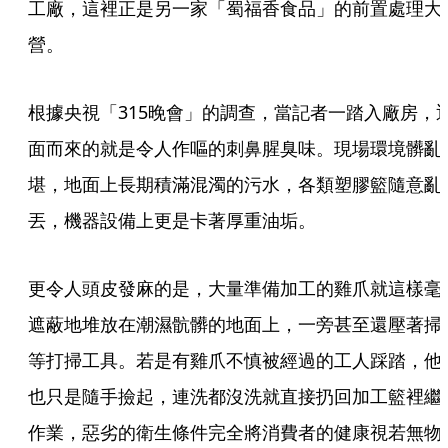
工廠，這裡正是另一家「蜀福香食品」的前置處理大
營。
根據央視「315晚會」的調查，當記者一踏入廠房，
面而來的就是令人作嘔的刺鼻腥臭味。現場環境髒亂
堪，地面上長期積滿混濁的污水，各類塑膠籃隨意亂
丟，機器設備上更是卡著厚重油垢。
更令人頭皮發麻的是，大量準備加工的雞爪就這樣毫
遮蔽地堆放在潮濕骯髒的地面上，一旁甚至還壓著掃
等打掃工具。若是有雞爪不慎被經過的工人踩踏，他
也只是隨手撿起，連洗都沒洗就直接扔回加工籃裡繼
作業，惡劣的衛生條件完全將消費者的健康視若無物