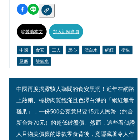
贊助本文
加入訂閱會員
中國
食安
工人
黑心
漂白水
網紅
衛生
臥底
雙氧水
中國再度揭露駭人聽聞的食安黑洞！近年在網路
上熱銷、標榜肉質飽滿且色澤白淨的「網紅無骨
雞爪」，一份500公克竟只要15元人民幣（約合
新台幣70元）的超低破盤價。然而，這些看似誘
人且物美價廉的爆款零食背後，竟隱藏著令人作