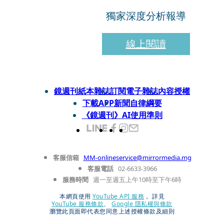
獨家深度分析報導
線上閱讀
鏡週刊紙本雜誌
訂閱電子雜誌
內容授權
下載APP
新聞自律綱要
《鏡週刊》AI使用準則
客服信箱
MM-onlineservice@mirrormedia.mg
客服電話
02-6633-3966
服務時間
週一至週五上午10時至下午6時
本網頁使用
YouTube API 服務
， 詳見
YouTube 服務條款
、
Google 隱私權與條款
瀏覽此頁面即代表您同意上述授權條款及細則