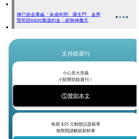
捲已故金賽綸「未成年戀」羅生門 金秀
賢拒賠6800萬違約金：絕無伸魔爪
支持鏡週刊
小心意大意義
小額贊助鏡週刊！
贊助本文
每期 $
35
元動態話題報導
無限閱讀解鎖新鮮事