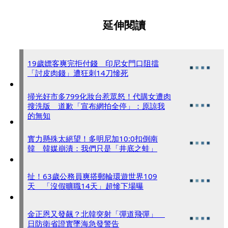
延伸閱讀
19歲嫖客爽完拒付錢 印尼女門口阻擋
「討皮肉錢」遭狂刺14刀慘死
掃光好市多799化妝台惹眾怒！代購女遭肉
搜洗版 道歉「宣布網拍全停」：原諒我
的無知
實力懸殊太絕望！多明尼加10:0扣倒南
韓 韓媒崩潰：我們只是「井底之蛙」
扯！63歲公務員爽搭郵輪環遊世界109
天 「沒假曠職14天」超慘下場曝
金正恩又發飆？北韓突射「彈道飛彈」
日防衛省證實墜海急發警告