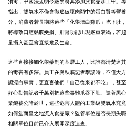
消毒，中國法規明令嚴禁將其添加於食品加工中。專
指出，雙氧水不僅會徹底破壞肉類中的蛋白質等營養
分，消費者若長期將這些「化學漂白雞爪」吃下肚，
將導致口腔黏膜受損、肝腎功能出現嚴重衰竭，若超
量攝入甚至會直接危及生命。
這些直接接觸化學藥劑的基層工人，比誰都清楚這其
的毒害有多深。員工在與臥底記者攀談時，不僅大方
認漂白事實，更直言他們「自己從來都不吃」，甚至
好心勸告記者千萬別把這些毒雞爪吞下肚。隨著黑心
業鏈被公諸於世，這些危害人體的工業級雙氧水究竟
如何堂而皇之地流入食品廠？監管單位是否長期失職
相關單位目前已介入展開深度追查。