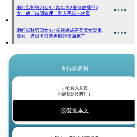
網紅獸醫劈四女3／跨年夜2度倒數擺平2
女 他「時間管理」驚人手段一次看
網紅獸醫劈四女4／精神凌虐害美魔女變鬼
魔女 遭爆多劈渣男殷碩偉回應了
支持鏡週刊
小心意大意義
小額贊助鏡週刊！
贊助本文