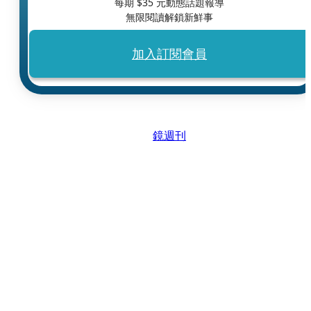
每期 $
35
元動態話題報導
無限閱讀解鎖新鮮事
加入訂閱會員
鏡週刊