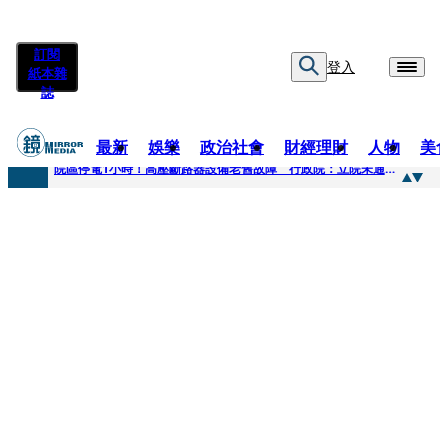
訂閱
登入
紙本雜
誌
最新
娛樂
政治社會
財經理財
人物
美
快訊
院區停電1小時！高壓斷路器設備老舊故障 行政院：立院未通過預算
快訊
慈濟採購疫苗被騙10億為何不提告？ 高嘉瑜籲完整揭露真相
快訊
姜厚仁小24歲女友「臺大超狂學歷」遭疑 3碩1博論文全無資料