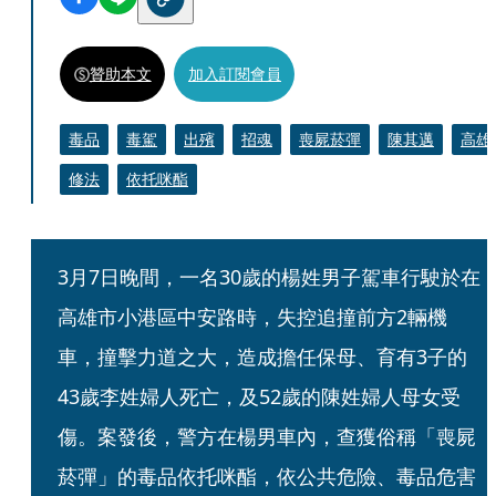
贊助本文
加入訂閱會員
毒品
毒駕
出殯
招魂
喪屍菸彈
陳其邁
高雄
修法
依托咪酯
3月7日晚間，一名30歲的楊姓男子駕車行駛於在
高雄市小港區中安路時，失控追撞前方2輛機
車，撞擊力道之大，造成擔任保母、育有3子的
43歲李姓婦人死亡，及52歲的陳姓婦人母女受
傷。案發後，警方在楊男車內，查獲俗稱「喪屍
菸彈」的毒品依托咪酯，依公共危險、毒品危害