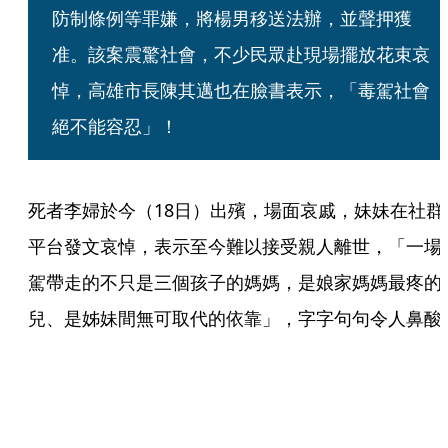
防制條例等罪嫌，將楊男移送法辦，並聲押獲
准。該案震驚社會，不少民眾赴現場擺放花束哀
悼，高雄市長陳其邁也在臉書表示，「毒駕社會
絕不能容忍」！
死者李婦於今（18日）出殯，場面哀戚，妹妹在社群
平台發文哀悼，表示至今難以接受親人離世，「一場
駕帶走的不只是三個孩子的媽媽，是娘家媽媽最疼的
兒、是姊妹間無可取代的依靠」，字字句句令人鼻酸