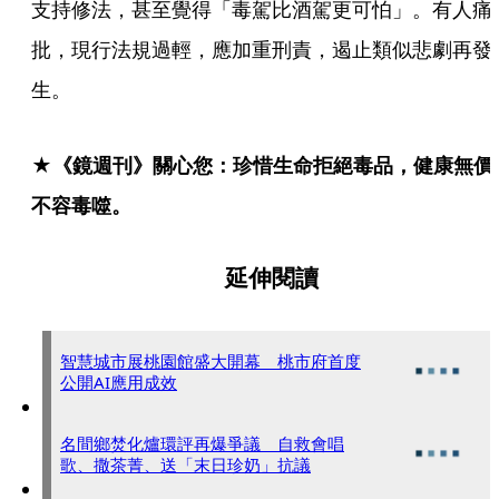
支持修法，甚至覺得「毒駕比酒駕更可怕」。有人痛
批，現行法規過輕，應加重刑責，遏止類似悲劇再發
生。
★《鏡週刊》關心您：珍惜生命拒絕毒品，健康無價
不容毒噬。
延伸閱讀
智慧城市展桃園館盛大開幕 桃市府首度
公開AI應用成效
名間鄉焚化爐環評再爆爭議 自救會唱
歌、撒茶菁、送「末日珍奶」抗議