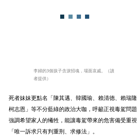
李婦的3個孩子含淚招魂，場面哀戚。（讀
者提供）
死者妹妹更點名「陳其邁、韓國瑜、賴清德、賴瑞隆
柯志恩」等不分藍綠的政治大咖，呼籲正視毒駕問題
強調希望家人的犧牲，能讓毒駕帶來的危害備受重視
「唯一訴求只有判重刑、求修法」。