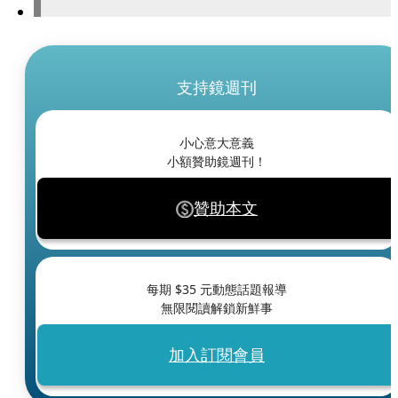
支持鏡週刊
小心意大意義
小額贊助鏡週刊！
贊助本文
每期 $
35
元動態話題報導
無限閱讀解鎖新鮮事
加入訂閱會員