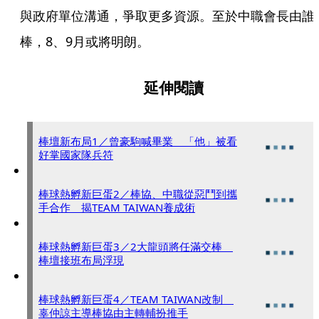
與政府單位溝通，爭取更多資源。至於中職會長由誰
棒，8、9月或將明朗。
延伸閱讀
棒壇新布局1／曾豪駒喊畢業 「他」被看
好掌國家隊兵符
棒球熱孵新巨蛋2／棒協、中職從惡鬥到攜
手合作 揭TEAM TAIWAN養成術
棒球熱孵新巨蛋3／2大龍頭將任滿交棒
棒壇接班布局浮現
棒球熱孵新巨蛋4／TEAM TAIWAN改制
辜仲諒主導棒協由主轉輔扮推手