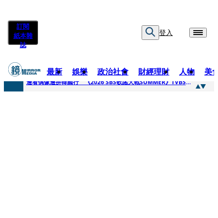
訂閱
登入
紙本雜
誌
最新
娛樂
政治社會
財經理財
人物
美
快訊
邊看偶像邊拚韓國行 《2026 SBS歌謠大戰SUMMER》TVBS直播祭追星福利
快訊
代誌大條火急跳船？ 宏碁派任李文詳接掌兆基屋管2天就喊撤出！
快訊
一句「請回去坐好」 特教生持斷掃把戳女代課老師眼睛大失血近失明