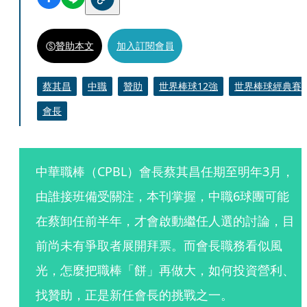
贊助本文
加入訂閱會員
蔡其昌
中職
贊助
世界棒球12強
世界棒球經典賽
會長
中華職棒（CPBL）會長蔡其昌任期至明年3月，
由誰接班備受關注，本刊掌握，中職6球團可能
在蔡卸任前半年，才會啟動繼任人選的討論，目
前尚未有爭取者展開拜票。而會長職務看似風
光，怎麼把職棒「餅」再做大，如何投資營利、
找贊助，正是新任會長的挑戰之一。