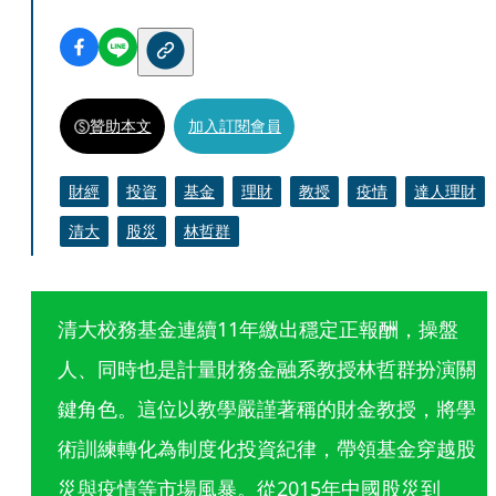
贊助本文
加入訂閱會員
財經
投資
基金
理財
教授
疫情
達人理財
清大
股災
林哲群
清大校務基金連續11年繳出穩定正報酬，操盤
人、同時也是計量財務金融系教授林哲群扮演關
鍵角色。這位以教學嚴謹著稱的財金教授，將學
術訓練轉化為制度化投資紀律，帶領基金穿越股
災與疫情等市場風暴。從2015年中國股災到