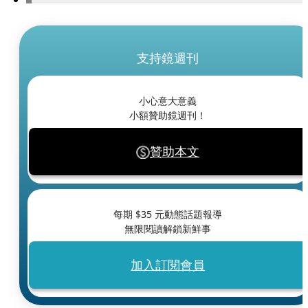
支持鏡週刊
小心意大意義
小額贊助鏡週刊！
贊助本文
每期 $
35
元動態話題報導
無限閱讀解鎖新鮮事
加入訂閱會員