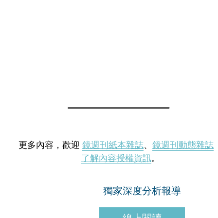
更多內容，歡迎
鏡週刊紙本雜誌
、
鏡週刊動態雜誌
了解內容授權資訊
。
獨家深度分析報導
線上閱讀