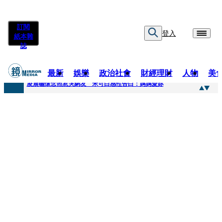
訂閱
登入
紙本雜
誌
最新
娛樂
政治社會
財經理財
人物
美
快訊
凌晨曬懷念照惹哭網友 米可白感性告白：媽媽愛妳
快訊
酸民質疑民進黨「是不是有她裸照？」 黃智賢3點回嗆獲網友讚爆
快訊
姜厚任「老牛找到嫩草」再談小24歲女友 揭七世情緣駁拐坑、暈船破財