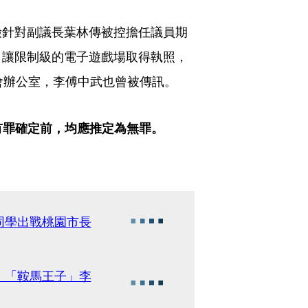
檢針對副議長葉林傳被控擔任議員期
，讓限制級的電子遊戲場取得執照，
會辦公室，李傅中武也曾被傳訊。
有罪確定前，均應推定為無罪。
同學出戰桃園市長
、「鞍馬王子」李