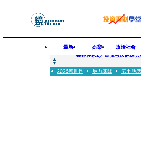
最新
娛樂
政治社會
快訊
錢鏡你家2／台股急跌他逆勢
2026瘋世足
快訊
魅力基隆
房市熱
八月寵物月 寵物食品大廠
快訊
97萬粉絲料理網紅驚傳病逝