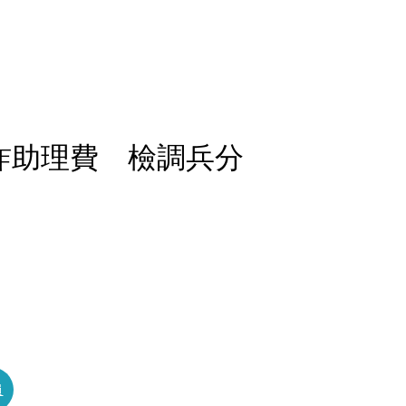
詐助理費 檢調兵分
員