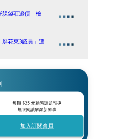
署躲錢莊追債 檢
「屏花東3議員」遭
刊
每期 $
35
元動態話題報導
無限閱讀解鎖新鮮事
加入訂閱會員