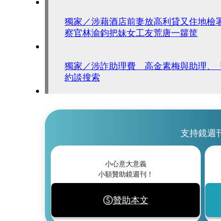
獨家／涉藉酒店前妻放高利貸又住地檢
察官林渝鈞把妹女工友荒唐一籮筐
獨家／涉詐助理費 高金素梅與助理、
約談搜索
支持鏡週
小心意大意義
小額贊助鏡週刊！
贊助本文