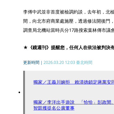
李傅中武並非首度被檢調約談，去年初，北
間，向北市府商業處施壓，透過修法開後門
調查局北機站當時兵分17路搜索葉林傳市議
★《鏡週刊》提醒您，任何人在依法被判決
更新時間｜
2026.03.20 12:03
臺北時間
獨家／王義川婉拒 賴清德鎖定蔣萬安
獨家／李洋出手遊說 「恰恰」彭政閔
智凱獲提名公廣董事