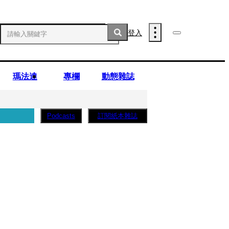
登入
瑪法達
專欄
動態雜誌
訂閱紙本雜誌
Podcasts