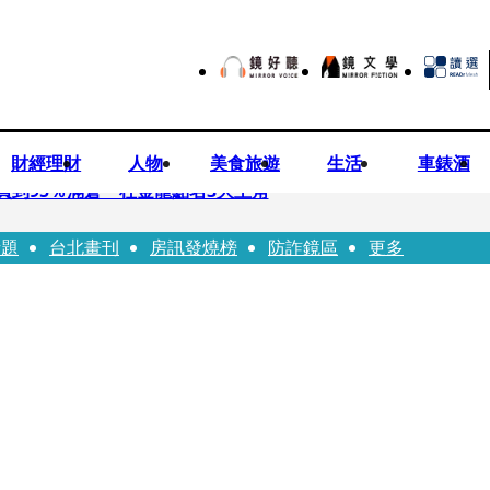
財經理財
人物
美食旅遊
生活
車錶酒
買到95％滿倉 杜金龍點名3大主角
話題
台北畫刊
房訊發燒榜
防詐鏡區
更多
偕獸醫師提醒飼主四大照護誤區
！ 團隊發文證實：肥大叔8/5離開了