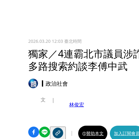
2026.03.20 12:03
臺北時間
獨家／4連霸北市議員涉
多路搜索約談李傅中武
政治社會
文
林俊宏
贊助本文
加入訂閱會