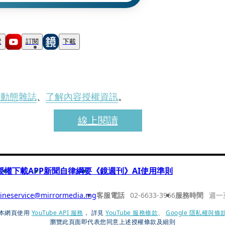
蹤
訂閱
下載
刊動態雜誌
、
了解內容授權資訊
。
線上閱讀
授權
下載APP
新聞自律綱要
《鏡週刊》AI使用準則
ineservice@mirrormedia.mg
客服電話
02-6633-3966
服務時間
週一
本網頁使用
YouTube API 服務
， 詳見
YouTube 服務條款
、
Google 隱私權與條
瀏覽此頁面即代表您同意上述授權條款及細則