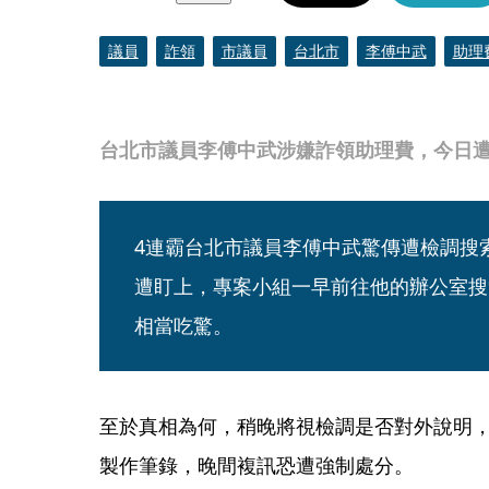
議員
詐領
市議員
台北市
李傅中武
助理
台北市議員李傅中武涉嫌詐領助理費，今日
4連霸台北市議員李傅中武驚傳遭檢調搜
遭盯上，專案小組一早前往他的辦公室搜
相當吃驚。
至於真相為何，稍晚將視檢調是否對外說明
製作筆錄，晚間複訊恐遭強制處分。