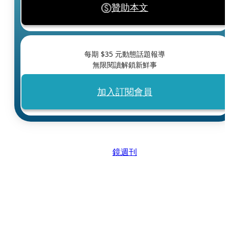
贊助本文
每期 $
35
元動態話題報導
無限閱讀解鎖新鮮事
加入訂閱會員
鏡週刊