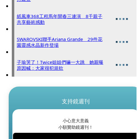
紙風車368工程馬年開春三連演 8千親子
共享藝術感動
SWAROVSKI聯手Ariana Grande 29件花
園靈感水晶新作登場
子瑜哭了！Twice姐姐們嚇一大跳 她親曝
原因喊：大家很犯規欸
支持鏡週刊
小心意大意義
小額贊助鏡週刊！