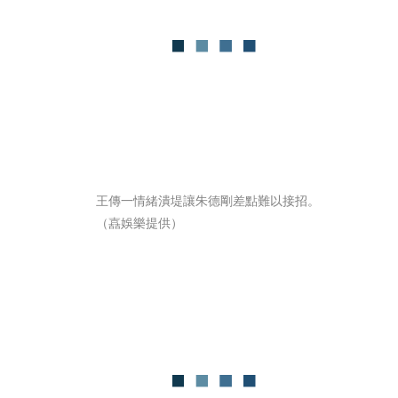
王傳一情緒潰堤讓朱德剛差點難以接招。
（嚞娛樂提供）