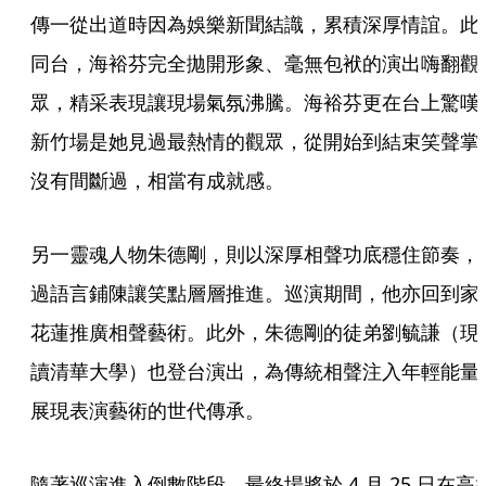
傳一從出道時因為娛樂新聞結識，累積深厚情誼。此
同台，海裕芬完全拋開形象、毫無包袱的演出嗨翻觀
眾，精采表現讓現場氣氛沸騰。海裕芬更在台上驚嘆
新竹場是她見過最熱情的觀眾，從開始到結束笑聲掌
沒有間斷過，相當有成就感。
另一靈魂人物朱德剛，則以深厚相聲功底穩住節奏，
過語言鋪陳讓笑點層層推進。巡演期間，他亦回到家
花蓮推廣相聲藝術。此外，朱德剛的徒弟劉毓謙（現
讀清華大學）也登台演出，為傳統相聲注入年輕能量
展現表演藝術的世代傳承。
隨著巡演進入倒數階段，最終場將於 4 月 25 日在高