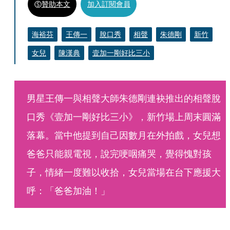
贊助本文
加入訂閱會員
海裕芬
王傳一
脫口秀
相聲
朱德剛
新竹
女兒
陳漢典
壹加一剛好比三小
男星王傳一與相聲大師朱德剛連袂推出的相聲脫
口秀《壹加一剛好比三小》，新竹場上周末圓滿
落幕。當中他提到自己因數月在外拍戲，女兒想
爸爸只能親電視，說完哽咽痛哭，覺得愧對孩
子，情緒一度難以收拾，女兒當場在台下應援大
呼：「爸爸加油！」