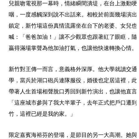
兒親吻電視那一幕時，情緒瞬間潰堤，在台上激動哽
咽，一度感觸深到說不出話來。相較於前面幾場演出
鎮定，新竹場這份真情流露坐在台下的老婆、女兒也
喊：「爸爸加油！」讓不少觀眾也跟著紅了眼眶，隨
贏得滿場掌聲為他加油打氣，也讓他快速轉換心情。
新竹對王傳一而言，意義格外深厚。他大學就讀交通
學，當兵於湖口砲兵連隊服役，婚後也定居這裡，此
帶著人生首場相聲脫口秀回到新竹演出，也讓他直言
「這座城市參與了我大半輩子，去年正式把戶口遷到
竹，這裡已經是我的家。」
限定嘉賓海裕芬的登場，是節目的另一大高潮。她與