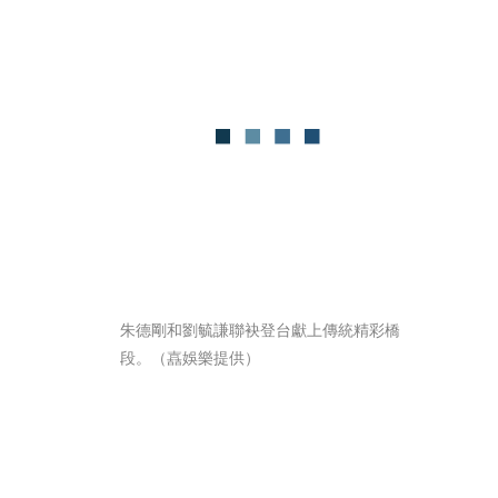
朱德剛和劉毓謙聯袂登台獻上傳統精彩橋
段。（嚞娛樂提供）