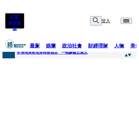
訂閱
登入
紙本雜
誌
最新
娛樂
政治社會
財經理財
人物
美
快訊
李博翔深夜現身商務酒店 一晚豪砸五萬元
快訊
71萬粉YouTuber驟逝！被發現「陳屍同居女友住處」享年36歲 生前曾爆染毒、家暴前妻
快訊
拋「雙AI」施政藍圖！徐欣瑩宣示無縫接軌楊文科 延續五支箭與十大交通建設