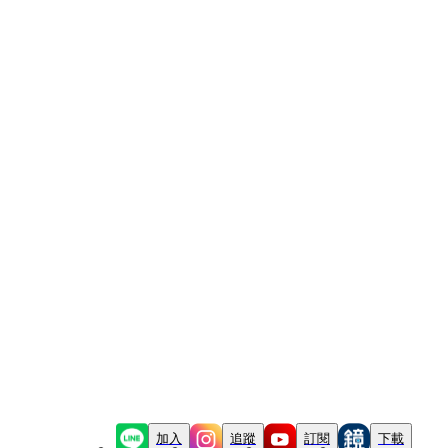
加入
追蹤
訂閱
下載