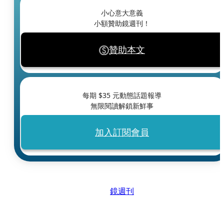
小心意大意義
小額贊助鏡週刊！
贊助本文
每期 $
35
元動態話題報導
無限閱讀解鎖新鮮事
加入訂閱會員
鏡週刊