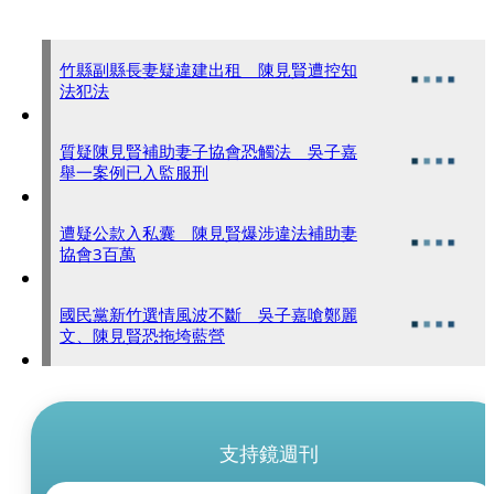
竹縣副縣長妻疑違建出租 陳見賢遭控知
法犯法
質疑陳見賢補助妻子協會恐觸法 吳子嘉
舉一案例已入監服刑
遭疑公款入私囊 陳見賢爆涉違法補助妻
協會3百萬
國民黨新竹選情風波不斷 吳子嘉嗆鄭麗
文、陳見賢恐拖垮藍營
支持鏡週刊