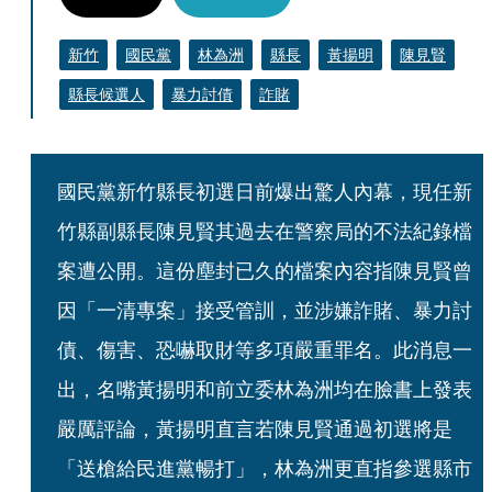
新竹
國民黨
林為洲
縣長
黃揚明
陳見賢
縣長候選人
暴力討債
詐賭
國民黨新竹縣長初選日前爆出驚人內幕，現任新
竹縣副縣長陳見賢其過去在警察局的不法紀錄檔
案遭公開。這份塵封已久的檔案內容指陳見賢曾
因「一清專案」接受管訓，並涉嫌詐賭、暴力討
債、傷害、恐嚇取財等多項嚴重罪名。此消息一
出，名嘴黃揚明和前立委林為洲均在臉書上發表
嚴厲評論，黃揚明直言若陳見賢通過初選將是
「送槍給民進黨暢打」，林為洲更直指參選縣市