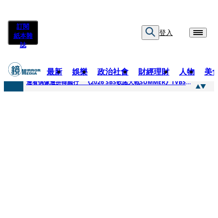
訂閱
登入
紙本雜
誌
最新
娛樂
政治社會
財經理財
人物
美
快訊
邊看偶像邊拚韓國行 《2026 SBS歌謠大戰SUMMER》TVBS直播祭追星福利
快訊
代誌大條火急跳船？ 宏碁派任李文詳接掌兆基屋管2天就喊撤出！
快訊
一句「請回去坐好」 特教生持斷掃把戳女代課老師眼睛大失血近失明