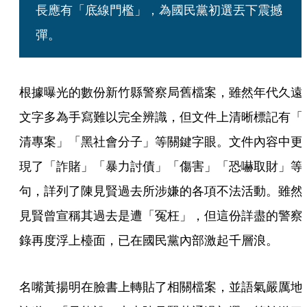
長應有「底線門檻」，為國民黨初選丟下震撼
彈。
根據曝光的數份新竹縣警察局舊檔案，雖然年代久遠
文字多為手寫難以完全辨識，但文件上清晰標記有「
清專案」「黑社會分子」等關鍵字眼。文件內容中更
現了「詐賭」「暴力討債」「傷害」「恐嚇取財」等
句，詳列了陳見賢過去所涉嫌的各項不法活動。雖然
見賢曾宣稱其過去是遭「冤枉」，但這份詳盡的警察
錄再度浮上檯面，已在國民黨內部激起千層浪。
名嘴黃揚明在臉書上轉貼了相關檔案，並語氣嚴厲地