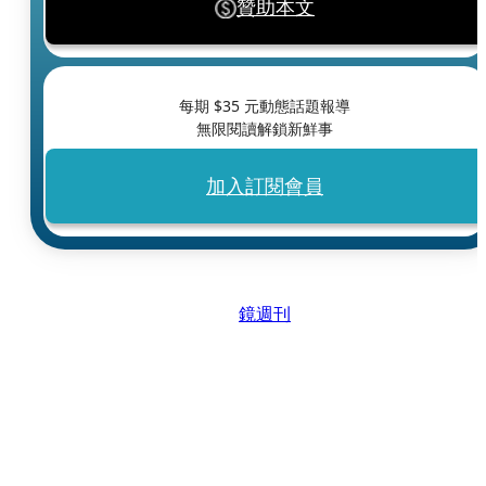
贊助本文
每期 $
35
元動態話題報導
無限閱讀解鎖新鮮事
加入訂閱會員
鏡週刊