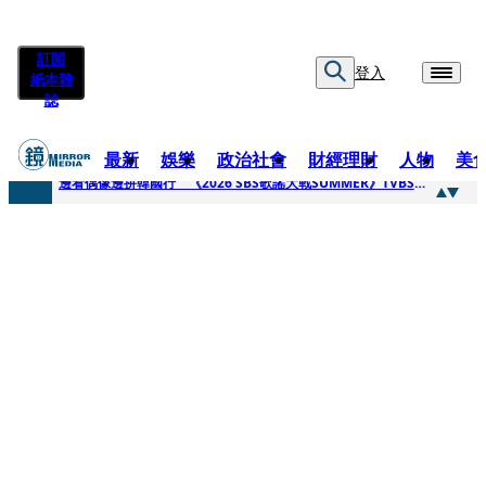
訂閱
登入
紙本雜
誌
最新
娛樂
政治社會
財經理財
人物
美
快訊
邊看偶像邊拚韓國行 《2026 SBS歌謠大戰SUMMER》TVBS直播祭追星福利
快訊
代誌大條火急跳船？ 宏碁派任李文詳接掌兆基屋管2天就喊撤出！
快訊
一句「請回去坐好」 特教生持斷掃把戳女代課老師眼睛大失血近失明