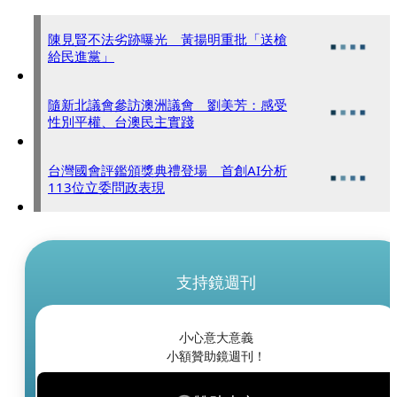
陳見賢不法劣跡曝光 黃揚明重批「送槍
給民進黨」
隨新北議會參訪澳洲議會 劉美芳：感受
性別平權、台澳民主實踐
台灣國會評鑑頒獎典禮登場 首創AI分析
113位立委問政表現
支持鏡週刊
小心意大意義
小額贊助鏡週刊！