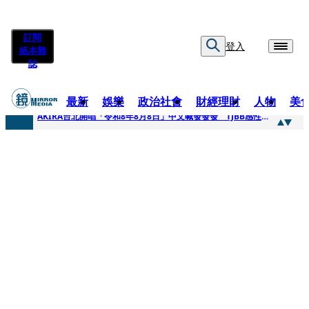
訂閱
登入
紙本雜
誌
最新
娛樂
政治社會
財經理財
人物
美
快訊
AKIRA台北開唱「令和8年8月8日」中文喊發發發 TJBB感性喊「謝謝AKIRA桑」
快訊
台灣新冠期間沒疫苗可打？ 律師列3款嗆：陳時中唯一擋的叫科興
快訊
沉寂12年…鐵肺歌后遇人生低谷 「遭親弟賞巴掌、父親出軌自己閨密」辛酸人生曝光