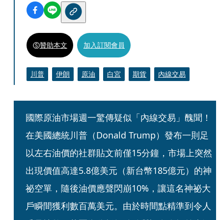
贊助本文
加入訂閱會員
川普
伊朗
原油
白宮
期貨
內線交易
國際原油市場週一驚傳疑似「內線交易」醜聞！
在美國總統川普（Donald Trump）發布一則足
以左右油價的社群貼文前僅15分鐘，市場上突然
出現價值高達5.8億美元（新台幣185億元）的神
祕空單，隨後油價應聲閃崩10%，讓這名神祕大
戶瞬間獲利數百萬美元。由於時間點精準到令人