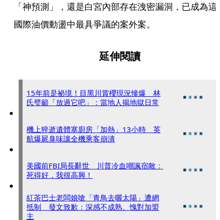
「神預測」，還是白宮內部存在洩密漏洞，已成為這
國際油價動盪中最具爭議的案外案。
延伸閱讀
15年前是祕境！目黑川賞櫻現況慘爆 林
氏璧籲「放過它吧」：當地人揭地獄日常
機上猝逝遺體塞廚房「加熱」13小時 英
航爆屍臭味讓全機乘客崩潰
美國前FBI局長辭世 川普冷血嘲諷宿敵：
死得好，我很高興！
紅茶巴士老闆娘嗆「青鳥去曬太陽」遭網
抵制 發文致歉：深感不成熟、愧對加盟
主