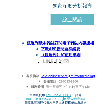
獨家深度分析報導
線上閱讀
鏡週刊紙本雜誌
訂閱電子雜誌
內容授權
下載APP
新聞自律綱要
《鏡週刊》AI使用準則
客服信箱
MM-onlineservice@mirrormedia.mg
客服電話
02-6633-3966
服務時間
週一至週五上午10時至下午6時
本網頁使用
YouTube API 服務
， 詳見
YouTube 服務條款
、
Google 隱私權與條款
瀏覽此頁面即代表您同意上述授權條款及細則