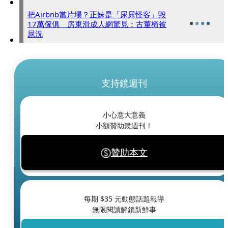
把Airbnb當片場？正妹是「尿尿怪客」毀
17萬傢俱 房東滑成人網驚見：古董椅被
尿洗
支持鏡週刊
小心意大意義
小額贊助鏡週刊！
贊助本文
每期 $
35
元動態話題報導
無限閱讀解鎖新鮮事