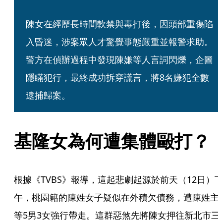
陳女在經歷長時間軟禁與毒打後，因頭部重傷陷
入昏迷，涉案眾人才驚覺事態嚴重並報警求助。
警方在偵辦過程中發現陳嫌等人言詞閃爍，企圖
隱瞞犯行，最終成功拆穿謊言，將8名嫌犯全數
逮捕歸案。
基隆女為何遭集體毆打？
根據《TVBS》報導，這起悲劇起源於前天（12日）
午，桃園籍的陳姓女子疑似在外積欠債務，遭陳姓主
等5男3女強行帶走。這群惡煞先將陳女押往新北市三