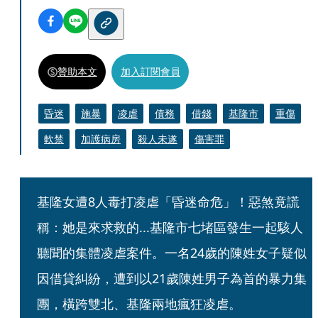
贊助本文
加入訂閱會員
昏迷
施暴
凌虐
債務
借錢
基隆市
重傷
軟禁
加護病房
殺人未遂
傷害罪
基隆女遭8人毒打凌虐「昏迷命危」！惡煞竟謊
稱：她是來求救的...基隆市七堵區發生一起駭人
聽聞的集體凌虐案件。一名24歲的陳姓女子疑似
因借貸糾紛，遭到以21歲陳姓男子為首的暴力集
團，橫跨雙北、基隆兩地瘋狂凌虐。