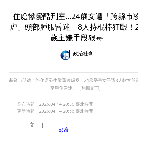
住處慘變酷刑室...24歲女遭「跨縣市凌
虐」頭部腫脹昏迷 8人持棍棒狂毆！2
歲主嫌手段狠毒
政治社會
基隆市明德二路住處發生嚴重凌虐案，24歲受害女子遭8人軟禁並毒
至重傷昏迷。（翻攝畫面）
發布時間：
2026.04.14 20:56
臺北時間
更新時間：
2026.04.14 20:56
臺北時間
文
彭薇