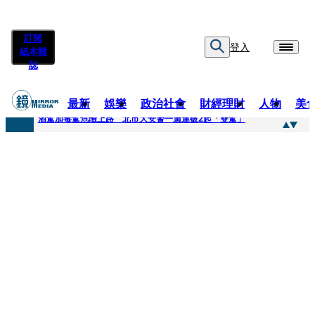
訂閱
登入
紙本雜
誌
最新
娛樂
政治社會
財經理財
人物
美
快訊
酒駕加毒駕危險上路 北市大安警一週連破2起「雙駕」
快訊
Ozone黃文廷、FEniX夏浦洋組「神隊友」 邱以太、林亭莉熱血狂奔殺青淚崩
快訊
AKIRA台北唱到一半突收兒子告白「爸爸I LOVE YOU」 驚喜林志玲同步曝光父親節「披薩蛋糕」