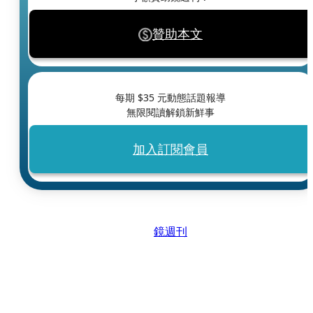
贊助本文
每期 $
35
元動態話題報導
無限閱讀解鎖新鮮事
加入訂閱會員
鏡週刊