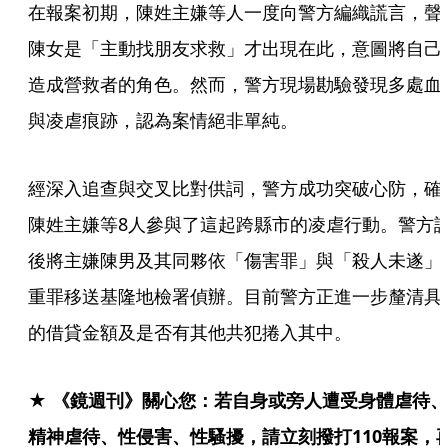
在報案初期，陳姓主嫌等人一度向警方編織謊言，聲
陳女是「主動找朋友求救」才出現在此，意圖將自己
造成營救者的角色。然而，警方現場勘驗發現多處血
與凌虐痕跡，認為案情絕非單純。
經深入追查與交叉比對供詞，警方成功突破心防，確
陳姓主嫌等8人參與了這起跨縣市的凌虐行動。警方
後將主嫌陳男及其同夥依「傷害罪」與「殺人未遂」
重罪移送基隆地檢署偵辦。目前警方正進一步釐清具
的借貸金額及是否有其他共犯捲入其中。
★ 《鏡週刊》關心您：若自身或旁人遭受身體虐待、
精神虐待、性侵害、性騷擾，請立刻撥打110報案，