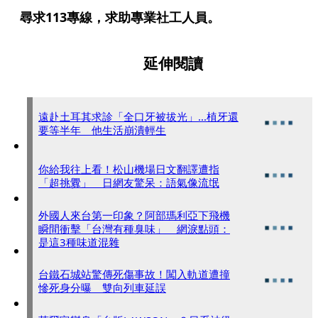
尋求113專線，求助專業社工人員。
延伸閱讀
遠赴土耳其求診「全口牙被拔光」...植牙還
要等半年 他生活崩潰輕生
你給我往上看！松山機場日文翻譯遭指
「超挑釁」 日網友驚呆：語氣像流氓
外國人來台第一印象？阿部瑪利亞下飛機
瞬間衝擊「台灣有種臭味」 網淚點頭：
是這3種味道混雜
台鐵石城站驚傳死傷事故！闖入軌道遭撞
慘死身分曝 雙向列車延誤