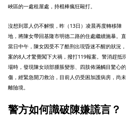
峽區的一處租屋處，持棍棒瘋狂毆打。
沒想到眾人仍不解恨，昨（13日）凌晨再度轉移陣
地，將陳女帶回基隆市明德二路的住處繼續施暴。直到
當日中午，陳女因受不了酷刑出現昏迷不醒的狀況，
案的8人才驚覺闖下大禍，撥打119報案。警消趕抵現
場時，發現陳女頭部腫脹變形、四肢佈滿觸目驚心的
傷，經緊急開刀救治，目前人仍受困加護病房，尚未
離險境。
警方如何識破陳嫌謊言？