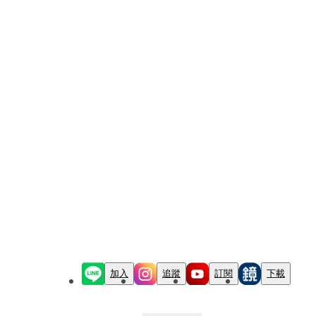
加入
追蹤
訂閱
下載