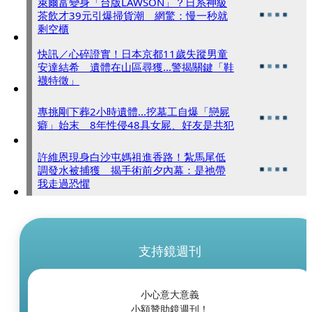
萊爾富變身「台版LAWSON」？日系神級
茶飲才39元引爆掃貨潮 網驚：慢一秒就
剩空櫃
快訊／心碎證實！日本京都11歲失蹤男童
安達結希 遺體在山區尋獲...警揭關鍵「鞋
襪特徵」
專挑剛下葬2小時遺體...挖墓工自爆「戀屍
癖」始末 8年性侵48具女屍、好友是共犯
許維恩現身白沙屯媽祖進香路！紮馬尾低
調發水被捕獲 揭手術前夕內幕：是祂帶
我走過恐懼
支持鏡週刊
小心意大意義
小額贊助鏡週刊！