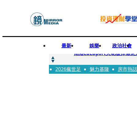
最新
娛樂
政治社會
快訊
南港LaLaport天花板掉
2026瘋世足
快訊
魅力基隆
房市熱
川普又出招！多晶矽產品課15
快訊
美伊衝突要注意！ 台塑四寶