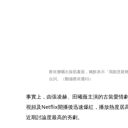
蔡依珊曬出操肌畫面，幽默表示「我願意殺
台詞。（翻攝蔡依珊IG）
事實上，由張凌赫、田曦薇主演的古裝愛情劇
視頻及Netflix開播後迅速爆紅，播放熱度
近期討論度最高的夯劇。