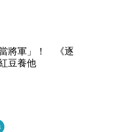
當將軍」！ 《逐
紅豆養他
員