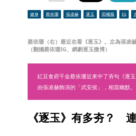
健身
蔡依珊
張凌赫
逐玉
田曦薇
IG
蔡依珊（右）最近在看《逐玉》。左為張凌
（翻攝蔡依珊IG、網劇逐玉微博）
紅豆食府千金蔡依珊近來中了夯句《逐玉
由張凌赫飾演的「武安侯」，相當幽默。
《逐玉》有多夯？　