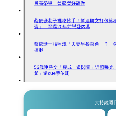
最高榮譽 曾馨瑩好驕傲
蔡依珊巷子裡吃抄手！幫連勝文打包笑稱
寶」 罕曝20年前戀愛內幕
蔡依珊一張照洩「夫妻早餐菜色」？ 
搞混
56歲連勝文「瘦成一道閃電」近照曝光
爹」還cue蔡依珊
支持鏡週