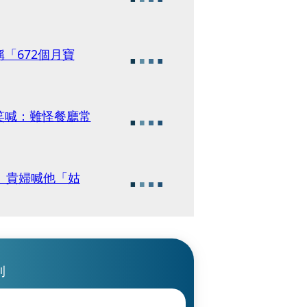
「672個月寶
笑喊：難怪餐廳常
 貴婦喊他「姑
刊