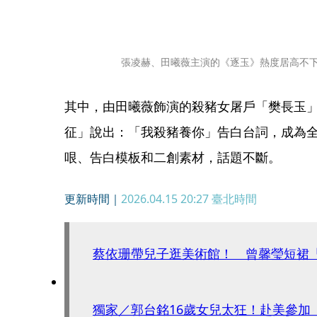
張凌赫、田曦薇主演的《逐玉》熱度居高不
其中，由田曦薇飾演的殺豬女屠戶「樊長玉
征」說出：「我殺豬養你」告白台詞，成為
哏、告白模板和二創素材，話題不斷。
更新時間｜
2026.04.15 20:27
臺北時間
蔡依珊帶兒子逛美術館！ 曾馨瑩短裙
獨家／郭台銘16歲女兒太狂！赴美參加