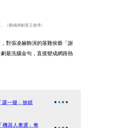
下。（翻攝網劇逐玉微博）
」，對張凌赫飾演的落難侯爺「謝
全劇最洗腦金句，直接變成網路熱
「露一腿」搶鏡
「機器人奧運」奪