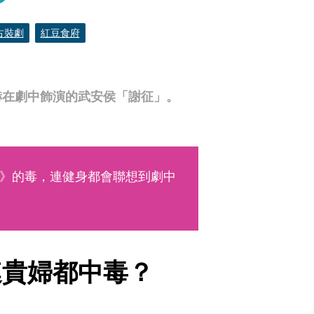
古裝劇
紅豆食府
赫在劇中飾演的武安侯「謝征」。
》的毒，連健身都會聯想到劇中
連貴婦都中毒？