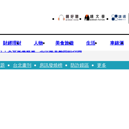
財經理財
人物
美食旅遊
生活
車錶酒
落意外！女客疑遭砸傷 北市建管處開罰30萬
話題
台北畫刊
房訊發燒榜
防詐鏡區
更多
%關稅12月生效 經濟部回應了
7月營收齊揚股價抗跌