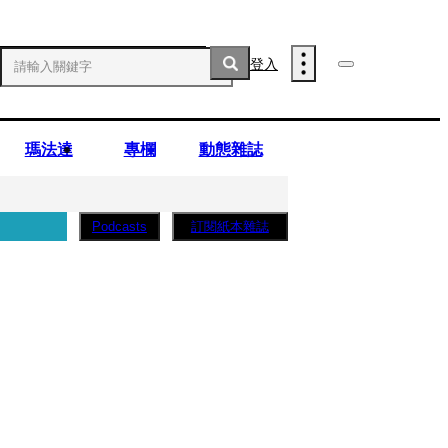
登入
瑪法達
專欄
動態雜誌
訂閱紙本雜誌
Podcasts