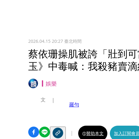
2026.04.15 20:27
臺北時間
蔡依珊操肌被誇「壯到可
玉》中毒喊：我殺豬賣滴
娛樂
文
羅勻
贊助本文
加入訂閱會