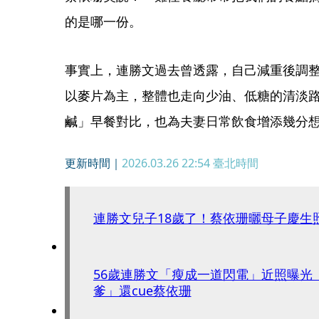
的是哪一份。
事實上，連勝文過去曾透露，自己減重後調
以麥片為主，整體也走向少油、低糖的清淡
鹹」早餐對比，也為夫妻日常飲食增添幾分
更新時間｜
2026.03.26 22:54
臺北時間
連勝文兒子18歲了！蔡依珊曬母子慶生
56歲連勝文「瘦成一道閃電」近照曝光
爹」還cue蔡依珊