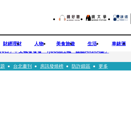
財經理財
人物
美食旅遊
生活
車錶酒
月8日」中文喊發發發 TJBB感性喊「謝謝AKIRA桑」
話題
台北畫刊
房訊發燒榜
防詐鏡區
更多
律師列3款嗆：陳時中唯一擋的叫科興
低谷 「遭親弟賞巴掌、父親出軌自己閨密」辛酸人生曝光