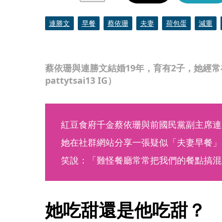
連勝文
早餐
蔡依珊
夫妻
荷包蛋
減重
蔡依珊與連勝文結婚19年，育有2子，她經
pattytsai13 IG）
紅豆食府千金蔡依珊與前國民黨副主席連
她在社群網站分享一張疑似「夫妻早餐」
笑說：「難怪餐廳常常把我們的餐點搞混
她吃甜還是他吃甜？