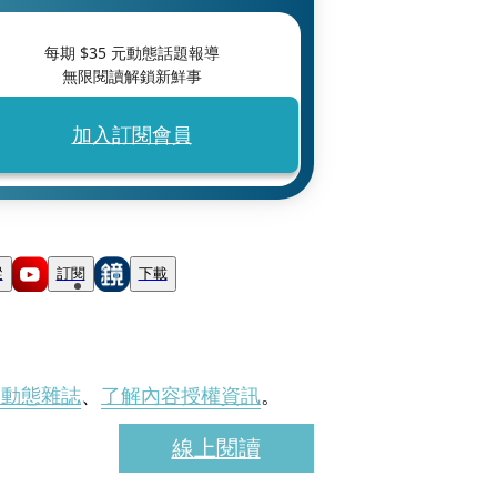
每期 $
35
元動態話題報導
無限閱讀解鎖新鮮事
加入訂閱會員
蹤
訂閱
下載
刊動態雜誌
、
了解內容授權資訊
。
線上閱讀