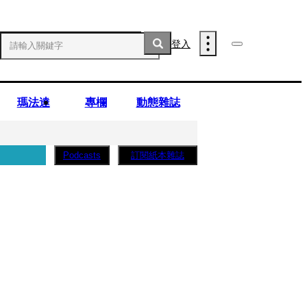
登入
瑪法達
專欄
動態雜誌
訂閱紙本雜誌
Podcasts