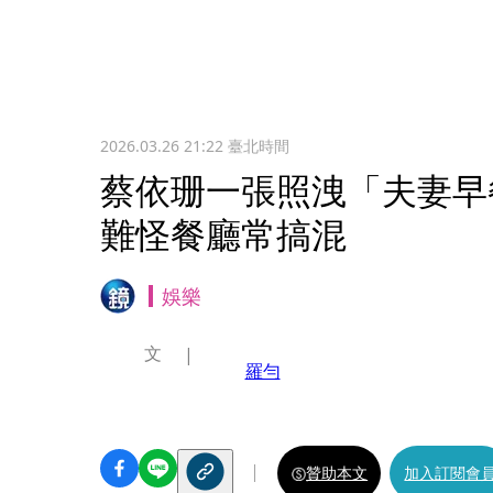
2026.03.26 21:22
臺北時間
蔡依珊一張照洩「夫妻早
難怪餐廳常搞混
娛樂
文
羅勻
贊助本文
加入訂閱會