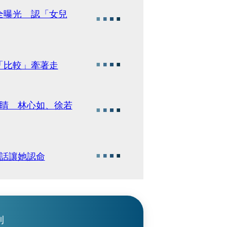
全曝光 認「女兒
「比較」牽著走
吸睛 林心如、徐若
句話讓她認命
刊