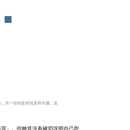
頌，另一份則是荷包蛋和火腿，反
搞混」。但她並沒有確切說明自己吃