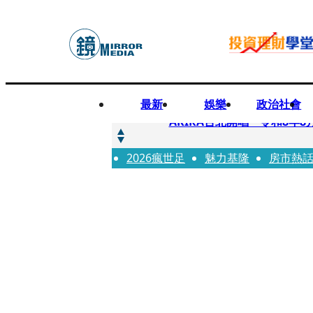
最新
娛樂
政治社會
快訊
AKIRA台北開唱「令和8年8
2026瘋世足
快訊
魅力基隆
房市熱
台灣新冠期間沒疫苗可打？ 
快訊
沉寂12年…鐵肺歌后遇人生