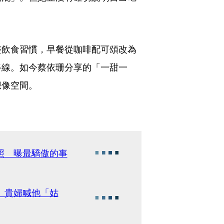
整飲食習慣，早餐從咖啡配可頌改為
路線。如今蔡依珊分享的「一甜一
想像空間。
照 曝最驕傲的事
 貴婦喊他「姑