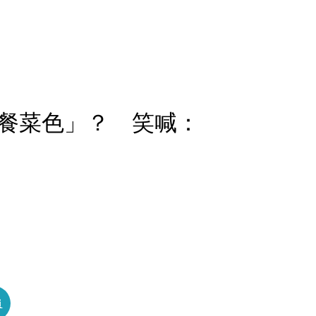
餐菜色」？ 笑喊：
員