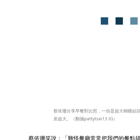
蔡依珊分享早餐對比照，一份是超大蝴蝶結
差超大。（翻攝pattytsai13 IG）
蔡依珊笑說：「難怪餐廳常常把我們的餐點