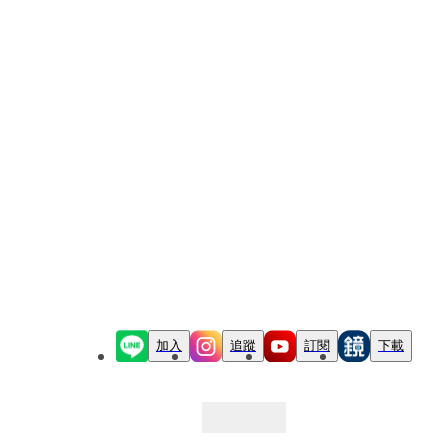
加入
追蹤
訂閱
下載
最新文章