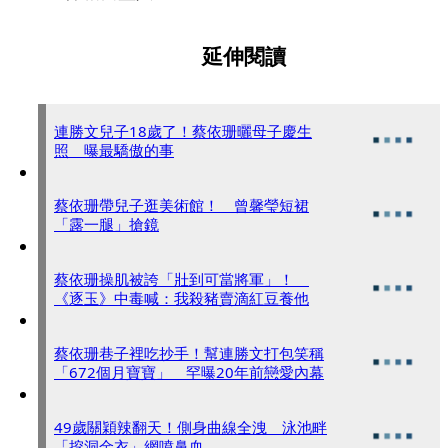
延伸閱讀
連勝文兒子18歲了！蔡依珊曬母子慶生
照 曝最驕傲的事
蔡依珊帶兒子逛美術館！ 曾馨瑩短裙
「露一腿」搶鏡
蔡依珊操肌被誇「壯到可當將軍」！
《逐玉》中毒喊：我殺豬賣滴紅豆養他
蔡依珊巷子裡吃抄手！幫連勝文打包笑稱
「672個月寶寶」 罕曝20年前戀愛內幕
49歲關穎辣翻天！側身曲線全洩 泳池畔
「挖洞金衣」網噴鼻血