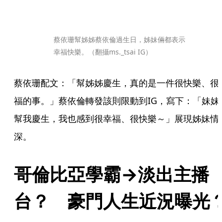
蔡依珊幫姊姊蔡依倫過生日，姊妹倆都表示
幸福快樂。（翻攝ms._tsai IG）
蔡依珊配文：「幫姊姊慶生，真的是一件很快樂、很
福的事。」蔡依倫轉發該則限動到IG，寫下：「妹妹
幫我慶生，我也感到很幸福、很快樂～」展現姊妹情
深。
哥倫比亞學霸→淡出主播
台？　豪門人生近況曝光