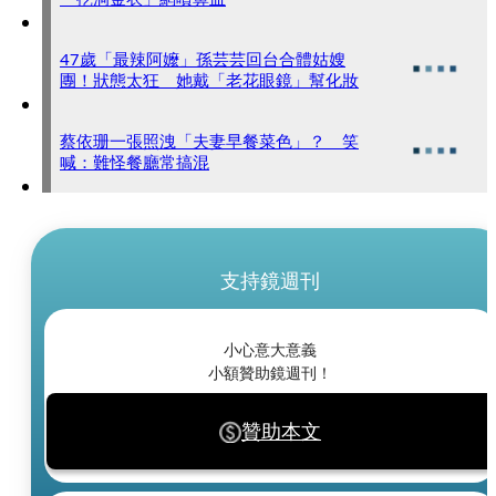
47歲「最辣阿嬤」孫芸芸回台合體姑嫂
團！狀態太狂 她戴「老花眼鏡」幫化妝
蔡依珊一張照洩「夫妻早餐菜色」？ 笑
喊：難怪餐廳常搞混
支持鏡週刊
小心意大意義
小額贊助鏡週刊！
贊助本文