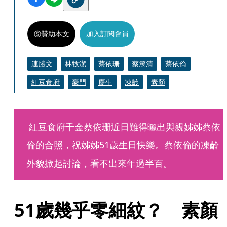
贊助本文
加入訂閱會員
連勝文
林牧潔
蔡依珊
蔡篤清
蔡依倫
紅豆食府
豪門
慶生
凍齡
素顏
 紅豆食府千金蔡依珊近日難得曬出與親姊姊蔡依
倫的合照，祝姊姊51歲生日快樂。蔡依倫的凍齡
外貌掀起討論，看不出來年過半百。
51歲幾乎零細紋？　素顏