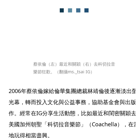
蔡依倫（左）最近和關穎（右）去科切拉音
樂節狂歡。（翻攝ms._tsai IG）
2006年蔡依倫嫁給倫華集團總裁林靖倫後逐漸淡出螢
光幕，轉而投入文化與公益事務，協助基金會與出版
作。經常在IG分享生活動態，比如最近和閨密關穎去
美國加州朝聖「科切拉音樂節」（Coachella），在
地玩得相當盡興。