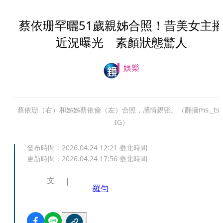
蔡依珊罕曬51歲親姊合照！昔美女主
近況曝光 素顏狀態驚人
娛樂
蔡依珊（右）和姊姊蔡依倫（左）合照，感情親密。（翻攝ms._tsa
IG）
發布時間：
2026.04.24 12:21
臺北時間
更新時間：
2026.04.24 17:56
臺北時間
文
羅勻