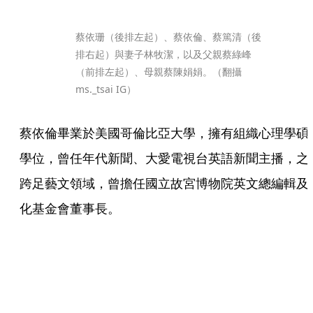
蔡依珊（後排左起）、蔡依倫、蔡篤清（後
排右起）與妻子林牧潔，以及父親蔡綠峰
（前排左起）、母親蔡陳娟娟。（翻攝
ms._tsai IG）
蔡依倫畢業於美國哥倫比亞大學，擁有組織心理學碩
學位，曾任年代新聞、大愛電視台英語新聞主播，之
跨足藝文領域，曾擔任國立故宮博物院英文總編輯及
化基金會董事長。