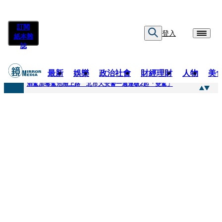
訂閱
登入
紙本雜
誌
最新
娛樂
政治社會
財經理財
人物
美
快訊
酒駕加毒駕危險上路 北市大安警一週連破2起「雙駕」
快訊
Ozone黃文廷、FEniX夏浦洋組「神隊友」 邱以太、林亭莉熱血狂奔殺青淚崩
快訊
AKIRA台北唱到一半突收兒子告白「爸爸I LOVE YOU」 驚喜林志玲同步曝光父親節「披薩蛋糕」