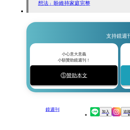
想法」盼維持家庭完整
支持鏡週
小心意大意義
小額贊助鏡週刊！
贊助本文
鏡週刊
加入
追