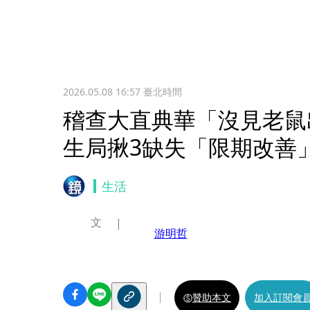
2026.05.08 16:57
臺北時間
稽查大直典華「沒見老鼠
生局揪3缺失「限期改善
生活
文
游明哲
贊助本文
加入訂閱會