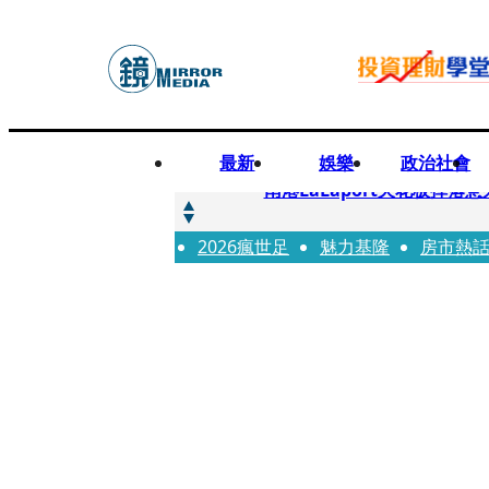
最新
娛樂
政治社會
快訊
南港LaLaport天花板掉
2026瘋世足
快訊
魅力基隆
房市熱
川普又出招！多晶矽產品課15
快訊
美伊衝突要注意！ 台塑四寶