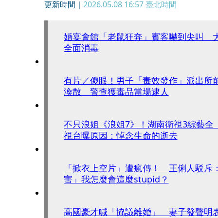
更新時間｜
2026.05.08 16:57
臺北時間
婚宴會館「老鼠狂奔」賓客嚇到尖叫 
全面消毒
有片／傻眼！男子「毒效發作」派出所
渙散 警查獲毒品當場逮人
不只浪姐《浪姐7》！湖南衛視3綜藝全
視台曝原因：悼念生命的逝去
「掀衣上空片」遭瘋傳！ 王俐人駁斥：
害」我怎麼會這麼stupid？
高國豪才喊「協議離婚」 妻子發聲明