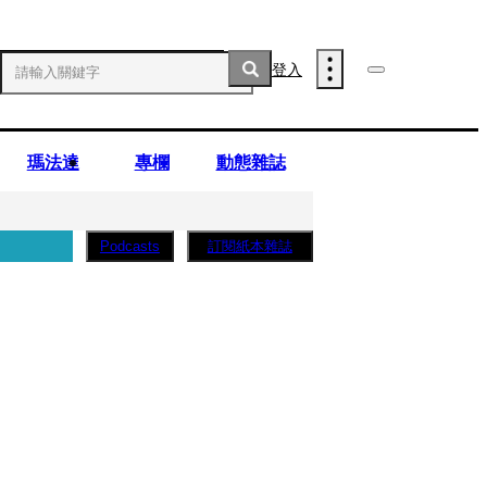
登入
瑪法達
專欄
動態雜誌
訂閱紙本雜誌
Podcasts