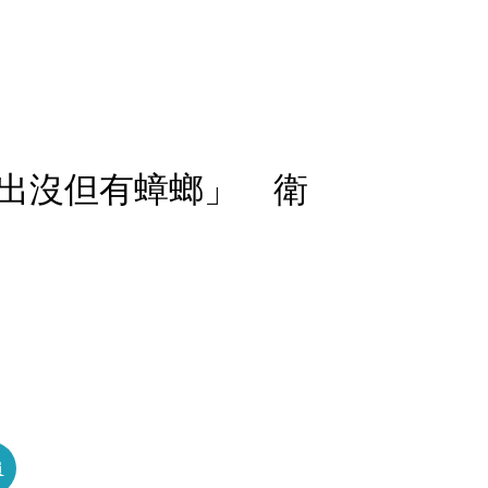
出沒但有蟑螂」 衛
」
員