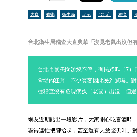
大直
蟑螂
衛生局
老鼠
台北市
稽查
台北衛生局稽查大直典華「沒見老鼠出沒但
台北市鼠患問題燒不停，有民眾昨（7）
會場內狂奔，不少賓客因此受到驚嚇。對
往稽查沒有發現病媒（老鼠）出沒，但還
網友近期貼出一段影片，大家開心吃喜酒時
嚇得連忙把腳抬起，甚至還有人放聲尖叫。