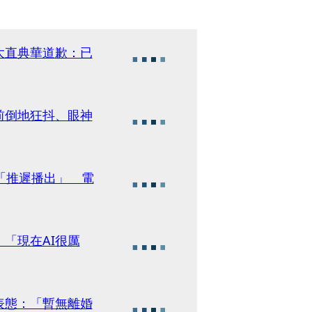
大直典華道歉：已
前倒地狂抖、眼神
「推遲播出」 電
「現在AI很厲
表態：「暫無離婚