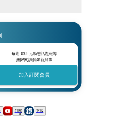
刊
每期 $
35
元動態話題報導
無限閱讀解鎖新鮮事
加入訂閱會員
蹤
訂閱
下載