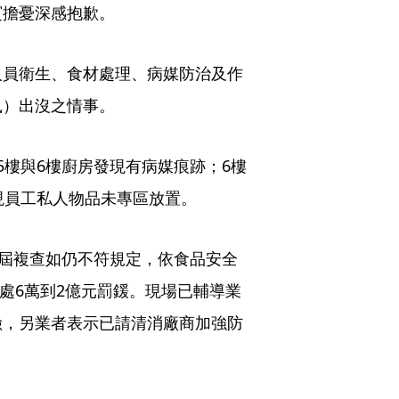
賓擔憂深感抱歉。
人員衛生、食材處理、病媒防治及作
鼠）出沒之情事。
5樓與6樓廚房發現有病媒痕跡；6樓
現員工私人物品未專區放置。
期屆複查如仍不符規定，依食品安全
處處6萬到2億元罰鍰。現場已輔導業
險，另業者表示已請清消廠商加強防