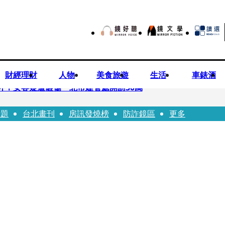
財經理財
人物
美食旅遊
生活
車錶酒
落意外！女客疑遭砸傷 北市建管處開罰30萬
話題
台北畫刊
房訊發燒榜
防詐鏡區
更多
%關稅12月生效 經濟部回應了
7月營收齊揚股價抗跌