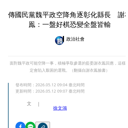
傳國民黨魏平政空降角逐彰化縣長 謝
鳯：一盤好棋恐變全盤皆輸
政治社會
面對魏平政可能空降一事，積極爭取參選的藍委謝衣鳯回應，這樣
定會陷入艱困的選戰。（翻攝自謝衣鳯臉書）
發布時間：
2026.05.12 09:04
臺北時間
更新時間：
2026.05.12 09:07
臺北時間
文
徐文鴻