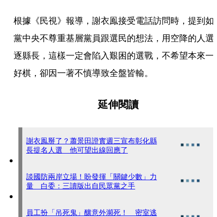
根據《民視》報導，謝衣鳯接受電話訪問時，提到如
黨中央不尊重基層黨員跟選民的想法，用空降的人選
逐縣長，這樣一定會陷入艱困的選戰，不希望本來一
好棋，卻因一著不慎導致全盤皆輸。
延伸閱讀
謝衣鳯掰了？蕭景田證實週三宣布彰化縣
長提名人選 他可望出線回應了
談國防兩岸立場！盼發揮「關鍵少數」力
量 白委：三讀版出自民眾黨之手
員工扮「吊死鬼」釀意外瀕死！ 密室逃