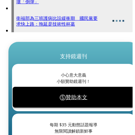
壞「倒彈」
衛福部為三班護病比設緩衝期 國民黨要
求快上路：拖延是技術性杯葛
支持鏡週刊
小心意大意義
小額贊助鏡週刊！
贊助本文
每期 $
35
元動態話題報導
無限閱讀解鎖新鮮事