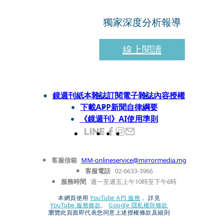
獨家深度分析報導
線上閱讀
鏡週刊紙本雜誌
訂閱電子雜誌
內容授權
下載APP
新聞自律綱要
《鏡週刊》AI使用準則
客服信箱
MM-onlineservice@mirrormedia.mg
客服電話
02-6633-3966
服務時間
週一至週五上午10時至下午6時
本網頁使用
YouTube API 服務
， 詳見
YouTube 服務條款
、
Google 隱私權與條款
瀏覽此頁面即代表您同意上述授權條款及細則