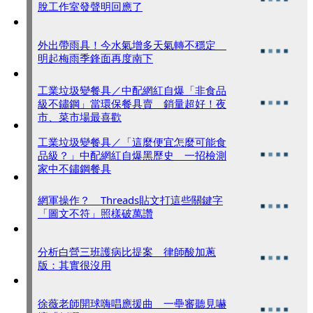
脫工作室發聲明回應了
外出帶雨具！今水氣增多天氣轉不穩定
明起梅雨季鋒面再度南下
工業垃圾變餐具／中配網紅自爆「非食品
級不鏽鋼」當環保餐具賣 銷量超好！夜
市、菜市場最喜歡
工業垃圾變餐具／「這麼便宜怎麼可能食
品級？」中配網紅自爆黑歷史 一招檢測
家中不鏽鋼餐具
網軍操作？ Threads貼文打這些關鍵字
「圖文不符」照樣破萬讚
分析白營三班護病比提案 律師酸加蔥
版：其實很沒用
徐薇老師開球嗨唱應援曲 一壘審聽見嚇