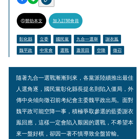
贊助本文
加入訂閱會員
彰化縣
立委
國民黨
九合一選舉
謝衣鳯
魏平政
中常會
選戰
蕭景田
空降
徵召
隨著九合一選戰漸漸到來，各黨派陸續推出最佳
人選角逐，國民黨彰化縣長提名則陷入僵局，外
傳中央傾向徵召前考紀會主委魏平政出馬。面對
魏平政可能空降一事，積極爭取參選的藍委謝衣
鳯回應，這樣一定會陷入艱困的選戰，不希望本
來一盤好棋，卻因一著不慎導致全盤皆輸。