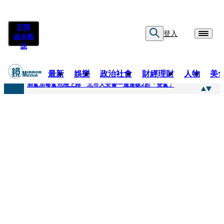
訂閱
登入
紙本雜
誌
最新
娛樂
政治社會
財經理財
人物
美
快訊
酒駕加毒駕危險上路 北市大安警一週連破2起「雙駕」
快訊
Ozone黃文廷、FEniX夏浦洋組「神隊友」 邱以太、林亭莉熱血狂奔殺青淚崩
快訊
AKIRA台北唱到一半突收兒子告白「爸爸I LOVE YOU」 驚喜林志玲同步曝光父親節「披薩蛋糕」