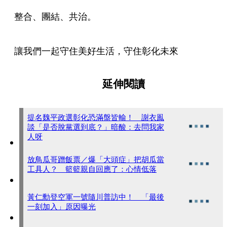
整合、團結、共治。
讓我們一起守住美好生活，守住彰化未來
延伸閱讀
提名魏平政選彰化恐滿盤皆輸！ 謝衣鳯
談「是否脫黨選到底？」暗酸：去問我家
人呀
放鳥瓜哥蹭飯票／爆「大頭症」把胡瓜當
工具人？ 籃籃親自回應了：心情低落
黃仁勳登空軍一號隨川普訪中！ 「最後
一刻加入」原因曝光