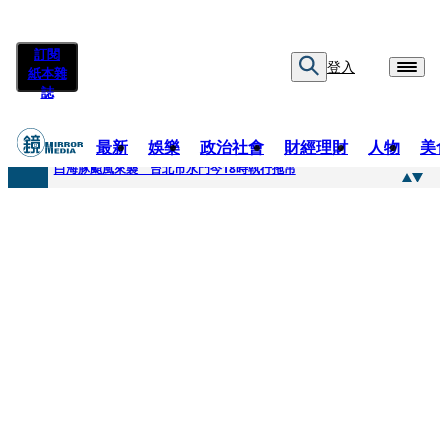
訂閱
登入
紙本雜
誌
最新
娛樂
政治社會
財經理財
人物
美
快訊
白海豚颱風來襲 台北市水門今18時執行拖吊
快訊
AKIRA台北唱到一半突收兒子告白「爸爸I LOVE YOU」 驚喜林志玲同步曝光父親節「披薩蛋糕」
快訊
獨家／TWICE Mina一進華山「天空秒變臉」！ONCE狂風暴雨死守 畫面曝光2.5萬人笑翻