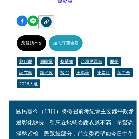
攝影組
贊助本文
加入訂閱會員
彰化縣
國民黨
蔡壁如
台灣民眾黨
縣長
謝衣鳯
魏平政
徵召
王惠美
陳素月
藍白合
2026大選
國民黨今（13日）將徵召前考紀會主委魏平政參
選彰化縣長，引來在地藍委謝衣鳯不滿，示警恐
滿盤皆輸。民眾黨部分，前立委蔡壁如今日中午