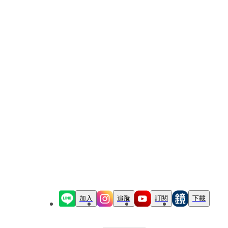
加入
追蹤
訂閱
下載