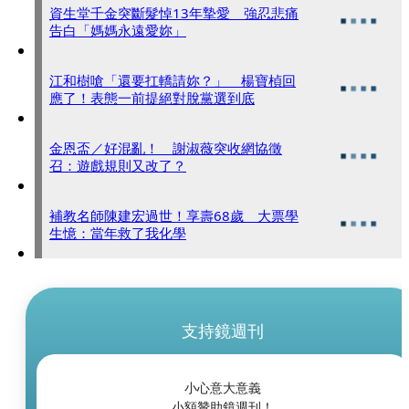
資生堂千金突斷髮悼13年摯愛 強忍悲痛
告白「媽媽永遠愛妳」
江和樹嗆「還要扛轎請妳？」 楊寶楨回
應了！表態一前提絕對脫黨選到底
金恩盃／好混亂！ 謝淑薇突收網協徵
召：遊戲規則又改了？
補教名師陳建宏過世！享壽68歲 大票學
生憶：當年救了我化學
支持鏡週刊
小心意大意義
小額贊助鏡週刊！