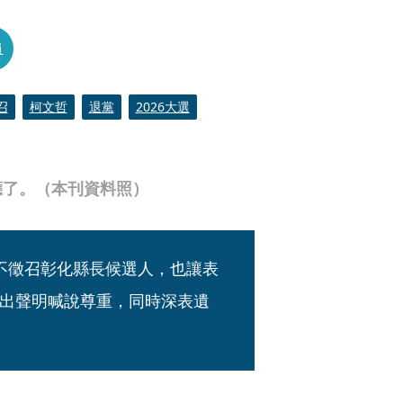
員
召
柯文哲
退黨
2026大選
應了。（本刊資料照）
不徵召彰化縣長候選人，也讓表
出聲明喊說尊重，同時深表遺