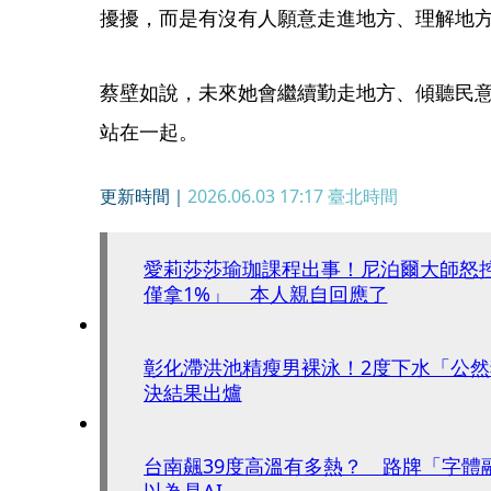
擾擾，而是有沒有人願意走進地方、理解地
蔡壁如說，未來她會繼續勤走地方、傾聽民
站在一起。
更新時間｜
2026.06.03 17:17
臺北時間
愛莉莎莎瑜珈課程出事！尼泊爾大師怒
僅拿1%」 本人親自回應了
彰化滯洪池精瘦男裸泳！2度下水「公
決結果出爐
台南飆39度高溫有多熱？ 路牌「字體
以為是AI