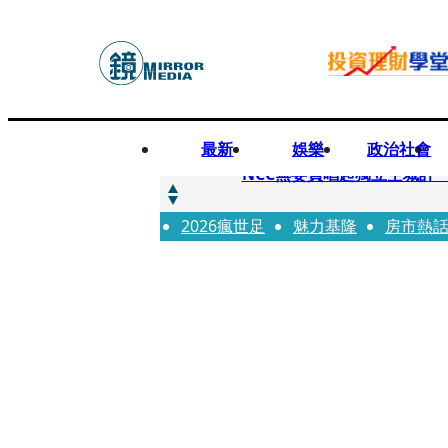
最新
娛樂
政治社會
快訊
NCC無委員唱起獨立空城計 蘋
2026瘋世足
快訊
魅力基隆
房市熱
六強片齊聚桃影 小薰《祖
快訊
8年磨一劍 陳法拉自編自導《