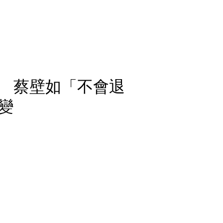
 蔡壁如「不會退
變