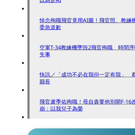
悼念殉職飛官竟用AI圖！飛官照、教練
委急道歉
空軍T-34教練機墜毀2飛官殉職 時間
失事
快訊／「成功不必在我但一定有我」 
縣長
飛官盧季佑殉職！母自責要他別開F-16
崩：以我兒子為榮