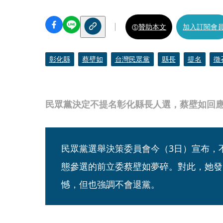
贊助本文
加入訂閱會
彰化縣
蔡壁如
台灣民眾黨
縣長
提名
徵
民眾黨決定不提名彰化縣長人選，蔡壁如回
民眾黨選舉決策委員會今（3日）宣布，
態參選的前立委蔡壁如夢碎。對此，她發
憾，但也強調不會退黨。