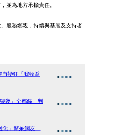
方，並為地方承擔責任。
意、服務鄉親，持續與基層及支持者
控自戀狂「我收益
然猥褻」全都錄 判
融化」驚呆網友：