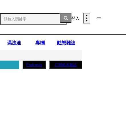
登入
瑪法達
專欄
動態雜誌
訂閱紙本雜誌
Podcasts