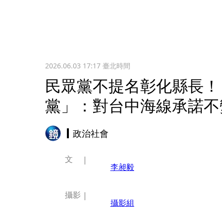
2026.06.03 17:17
臺北時間
民眾黨不提名彰化縣長！
黨」：對台中海線承諾不
政治社會
文
李昶毅
攝影
攝影組