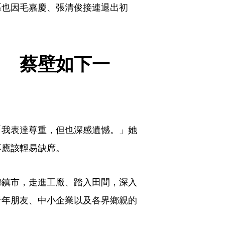
區也因毛嘉慶、張清俊接連退出初
。
？　蔡壁如下一
「我表達尊重，但也深感遺憾。」她
不應該輕易缺席。
鄉鎮市，走進工廠、踏入田間，深入
青年朋友、中小企業以及各界鄉親的
。