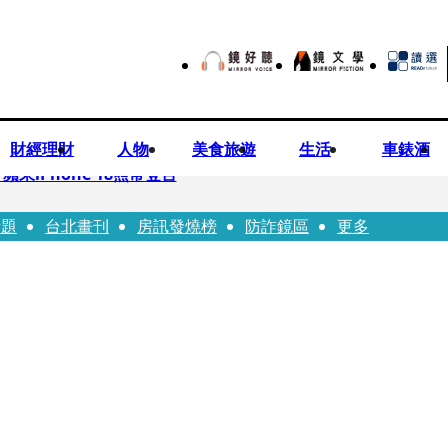
財經理財
人物
美食旅遊
生活
車錶酒
果iPhone 18照常登台
話題
台北畫刊
房訊發燒榜
防詐鏡區
更多
先鬼》回桃影娘家 《長安的荔枝》桃影加映一票難求
Bloodline》進軍多倫多 柯林法洛姊弟相挺