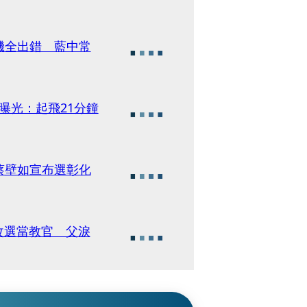
機全出錯 藍中常
序曝光：起飛21分鐘
蔡壁如宣布選彰化
改選當教官 父淚