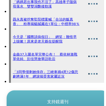
「媽媽若出事我也不活了」高雄孝子隨病
母落水 雙雙溺斃後勁溪
聶永真被挖奪監院標案喊「合法的飯真
香」 粉專揭貓膩藏在1單位：中標率98％
今天是「國際請病假日」 網笑：難怪早
上咳嗽！原來是老天爺在提醒我
金曲37入圍名單完整公布！ 蔡依林激戰
單依純、彭佳慧搶華語歌后
「3同學僅剩她倖存」三峽車禍4死12傷悲
劇將滿1年 網淚揭受害家屬近況
支持鏡週刊