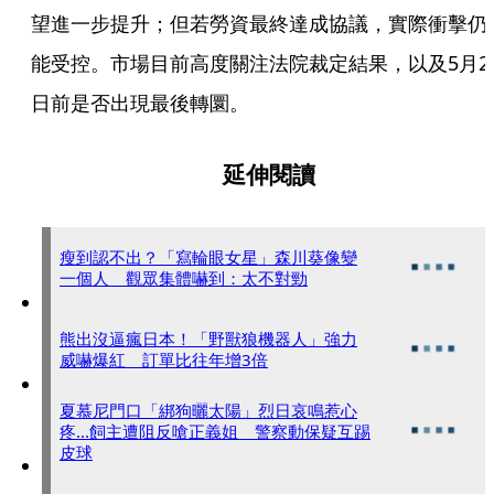
望進一步提升；但若勞資最終達成協議，實際衝擊仍
能受控。市場目前高度關注法院裁定結果，以及5月2
日前是否出現最後轉圜。
延伸閱讀
瘦到認不出？「寫輪眼女星」森川葵像變
一個人 觀眾集體嚇到：太不對勁
熊出沒逼瘋日本！「野獸狼機器人」強力
威嚇爆紅 訂單比往年增3倍
夏慕尼門口「綁狗曬太陽」烈日哀鳴惹心
疼...飼主遭阻反嗆正義姐 警察動保疑互踢
皮球