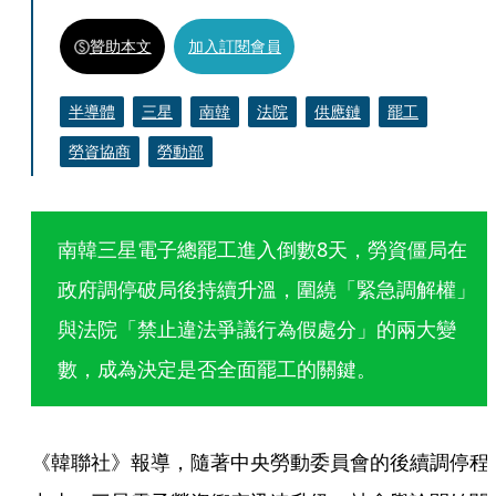
贊助本文
加入訂閱會員
半導體
三星
南韓
法院
供應鏈
罷工
勞資協商
勞動部
南韓三星電子總罷工進入倒數8天，勞資僵局在
政府調停破局後持續升溫，圍繞「緊急調解權」
與法院「禁止違法爭議行為假處分」的兩大變
數，成為決定是否全面罷工的關鍵。
《韓聯社》報導，隨著中央勞動委員會的後續調停程