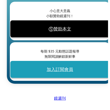
小心意大意義
小額贊助鏡週刊！
贊助本文
每期 $
35
元動態話題報導
無限閱讀解鎖新鮮事
加入訂閱會員
鏡週刊