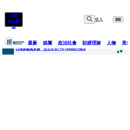
訂閱
登入
紙本雜
誌
最新
娛樂
政治社會
財經理財
人物
美
快訊
白海豚颱風來襲 台北市水門今18時執行拖吊
快訊
AKIRA台北唱到一半突收兒子告白「爸爸I LOVE YOU」 驚喜林志玲同步曝光父親節「披薩蛋糕」
快訊
獨家／TWICE Mina一進華山「天空秒變臉」！ONCE狂風暴雨死守 畫面曝光2.5萬人笑翻