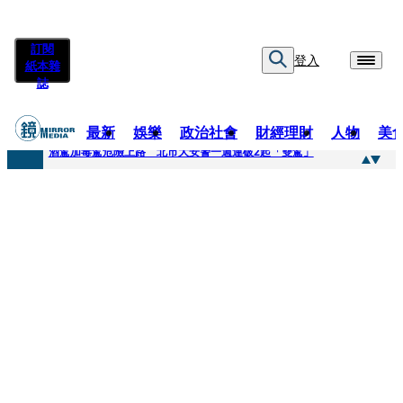
訂閱
登入
紙本雜
誌
最新
娛樂
政治社會
財經理財
人物
美
快訊
酒駕加毒駕危險上路 北市大安警一週連破2起「雙駕」
快訊
Ozone黃文廷、FEniX夏浦洋組「神隊友」 邱以太、林亭莉熱血狂奔殺青淚崩
快訊
AKIRA台北唱到一半突收兒子告白「爸爸I LOVE YOU」 驚喜林志玲同步曝光父親節「披薩蛋糕」