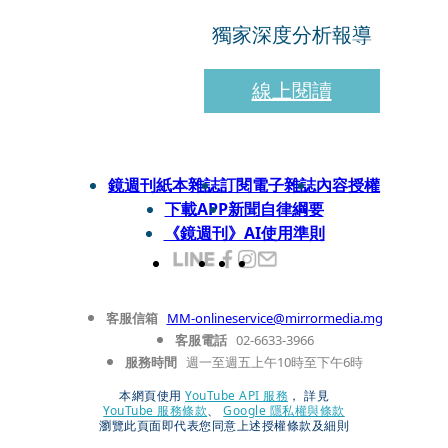
獨家深度分析報導
線上閱讀
鏡週刊紙本雜誌
訂閱電子雜誌
內容授權
下載APP
新聞自律綱要
《鏡週刊》AI使用準則
客服信箱
MM-onlineservice@mirrormedia.mg
客服電話
02-6633-3966
服務時間
週一至週五上午10時至下午6時
本網頁使用
YouTube API 服務
， 詳見
YouTube 服務條款
、
Google 隱私權與條款
瀏覽此頁面即代表您同意上述授權條款及細則