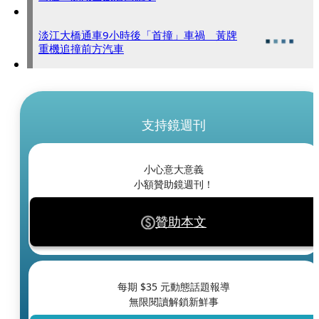
淡江大橋通車9小時後「首撞」車禍 黃牌
重機追撞前方汽車
支持鏡週刊
小心意大意義
小額贊助鏡週刊！
贊助本文
每期 $
35
元動態話題報導
無限閱讀解鎖新鮮事