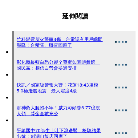
延伸閱讀
竹科變電所火警釀3傷 台電認有用戶瞬間
壓降！台積電、聯電回應了
彰化縣長藍白恐分裂？蔡壁如表態參選
國民黨：相信白營會妥適安排
快訊／國家級警報大響！花蓮18:43規模
5.0極淺層地震 最大震度4級
財神爺大腿抱不牢！威力彩頭獎6.77億沒
人領 獎金全數充公
平鎮國中70師生上吐下瀉送醫 檢驗結果
出爐！劍湖山飯店回應了