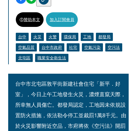
贊助本文
加入訂閱會員
台中
火災
火警
環保局
工地
都發局
空氣品質
台中市政府
社宅
空氣污染
空污法
北屯區
職業安全衛生法
台中市北屯區敦平街新建社會住宅「新平．好
室」，今日上午工地發生火災，濃煙直竄天際，
所幸無人員傷亡。都發局認定，工地因未依規設
置防火措施，依法勒令停工並裁罰1萬8千元。由
於火災影響附近空品，市府將依《空污法》開罰