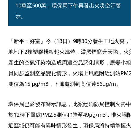
10萬至500萬，環保局下午再發出火災空汙警
示。
「新平．好室」今（13日）9時30分發生工地火警，
地地下2樓塑膠棧板起火燃燒，濃黑煙竄升天際，火
產生的空氣汙染物造成周遭空品惡化情形，應變小組
員同步監測空品變化情形，火場上風處附近測站PM2.
測值為15 μg/m3，下風處測到高值達56μg/m。
環保局已於發布警示訊息，此案經消防局控制火勢中
於12時下風處PM2.5測值稍降至49μg/m3，惟火場附
近區域仍可能有異味情形發生，環保局將持續掌握火