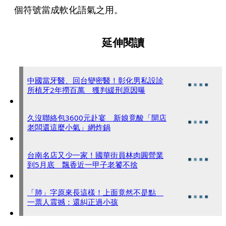
個符號當成軟化語氣之用。
延伸閱讀
中國當牙醫、回台變密醫！彰化男私設診
所植牙2年撈百萬 獲判緩刑原因曝
久沒聯絡包3600元赴宴 新娘竟酸「開店
老闆還這麼小氣」網炸鍋
台南名店又少一家！國華街員林肉圓營業
到5月底 飄香近一甲子老饕不捨
「肺」字原來長這樣！上面竟然不是點
一票人震撼：還糾正過小孩