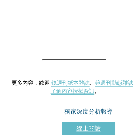
更多內容，歡迎
鏡週刊紙本雜誌
、
鏡週刊動態雜誌
了解內容授權資訊
。
獨家深度分析報導
線上閱讀