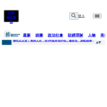
訂閱
登入
紙本雜
誌
最新
娛樂
政治社會
財經理財
人物
美
快訊
偷吃女主管！電商人夫「背SM道具包外宿」遭抓包 原配崩潰求償100萬：從未用過此類
快訊
狂曬柯文哲電子手環形象照 陳佩琪嗨喊太帥「每張都好看」：清清白白
快訊
人心惶惶 ！公所封橋罕請包公「夜斷陰府」幫亡魂伸冤 鹿谷小半天「今年接連3起墜橋」