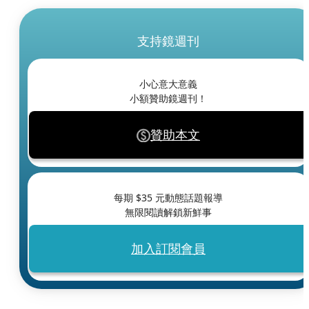
支持鏡週刊
小心意大意義
小額贊助鏡週刊！
贊助本文
每期 $
35
元動態話題報導
無限閱讀解鎖新鮮事
加入訂閱會員