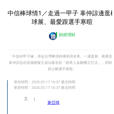
中信棒球情1／走過一甲子 辜仲諒邊逛
球展、最愛跟選手寒暄
財經理財
「中信60甲子緣」串起台灣棒球的傳承與未來。一邊逛展、蔣萬安
辜仲諒也在現場模擬王貞治著名的「稻草人金雞獨立打法」，同時
與少棒選手寒暄。
發布時間：
2026.05.17 16:37
臺北時間
更新時間：
2026.05.17 16:37
臺北時間
文
黃亞琪