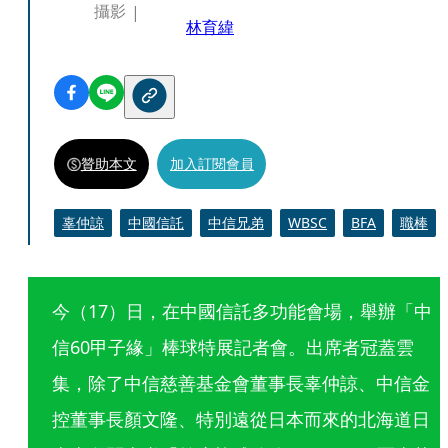
攝影
林育緯
贊助本文
加入訂閱會員
辜仲諒
中國信託
中信兄弟
WBSC
BFA
職棒
今（17）日，在中國信託多功能會場，舉辦「中
信60甲子緣」棒球特展記者會。出席者冠蓋雲
集，除了中信慈善基金會董事長辜仲諒、中信金
控董事長顏文隆、特別遠從日本而來的北海道日