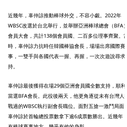
近幾年，辜仲諒推動棒球外交，不容小覷。2022年
WBSC改選於台北舉行，並舉辦亞洲棒球總會（BFA
會員大會，共計138個會員國、二百多位理事齊聚。
時，辜仲諒力抗時任韓國棒協會長，場場出席國際賽
事，一雙手與各國代表一握、再握，一次次遊說尋求
持。
辜仲諒最後獲得在場29個亞洲會員國全數支持，順利
當選BFA會長。此役後兩天，他更角逐從未有台灣人
戰過的WBSC執行副會長職位。面對五搶一激鬥局面
辜仲諒於首輪總投票數拿下逾6成票數勝出。近幾年
有棒球賽事地方，幾乎有他的身影。