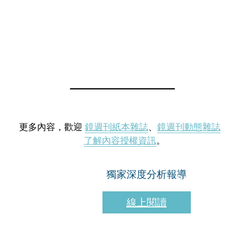
更多內容，歡迎
鏡週刊紙本雜誌
、
鏡週刊動態雜誌
了解內容授權資訊
。
獨家深度分析報導
線上閱讀