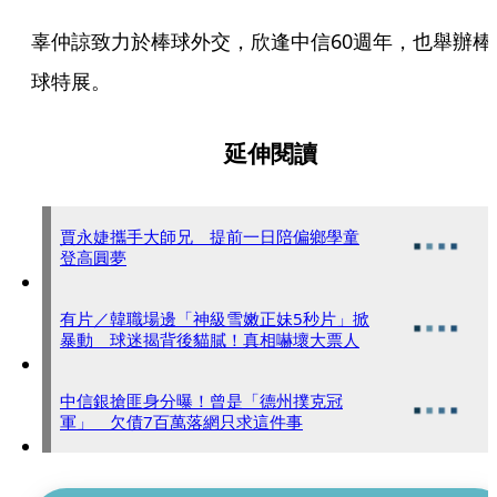
辜仲諒致力於棒球外交，欣逢中信60週年，也舉辦棒
球特展。
延伸閱讀
賈永婕攜手大師兄 提前一日陪偏鄉學童
登高圓夢
有片／韓職場邊「神級雪嫩正妹5秒片」掀
暴動 球迷揭背後貓膩！真相嚇壞大票人
中信銀搶匪身分曝！曾是「德州撲克冠
軍」 欠債7百萬落網只求這件事