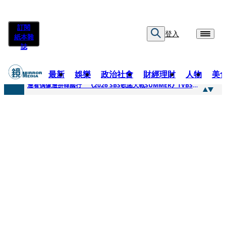
訂閱
登入
紙本雜
誌
最新
娛樂
政治社會
財經理財
人物
美
快訊
邊看偶像邊拚韓國行 《2026 SBS歌謠大戰SUMMER》TVBS直播祭追星福利
快訊
代誌大條火急跳船？ 宏碁派任李文詳接掌兆基屋管2天就喊撤出！
快訊
一句「請回去坐好」 特教生持斷掃把戳女代課老師眼睛大失血近失明