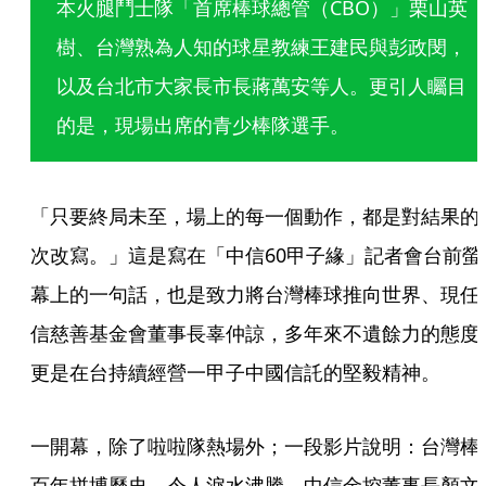
本火腿鬥士隊「首席棒球總管（CBO）」栗山英
樹、台灣熟為人知的球星教練王建民與彭政閔，
以及台北市大家長市長蔣萬安等人。更引人矚目
的是，現場出席的青少棒隊選手。
「只要終局未至，場上的每一個動作，都是對結果的
次改寫。」這是寫在「中信60甲子緣」記者會台前螢
幕上的一句話，也是致力將台灣棒球推向世界、現任
信慈善基金會董事長辜仲諒，多年來不遺餘力的態度
更是在台持續經營一甲子中國信託的堅毅精神。
一開幕，除了啦啦隊熱場外；一段影片說明：台灣棒
百年拼博歷史，令人淚水沸騰。中信金控董事長顏文