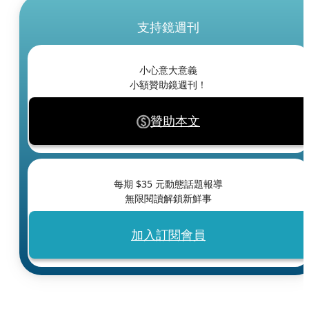
支持鏡週刊
小心意大意義
小額贊助鏡週刊！
贊助本文
每期 $
35
元動態話題報導
無限閱讀解鎖新鮮事
加入訂閱會員