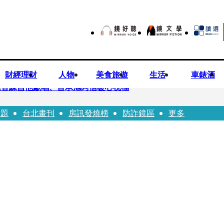
財經理財
人物
美食旅遊
生活
車錶酒
民苦練吉他獻唱、言承旭阿信暖心祝福
話題
台北畫刊
房訊發燒榜
防詐鏡區
更多
前職棒投手」！ 她甜讚老公「投球速度快」：擄獲我的心
濱田崇裕、重岡大毅同日報喜 7人團已有4人結婚