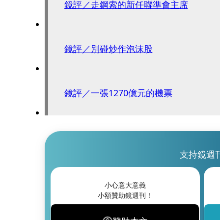
鏡評／走鋼索的新任聯準會主席
鏡評／別碰炒作泡沫股
鏡評／一張1270億元的機票
支持鏡週
小心意大意義
小額贊助鏡週刊！