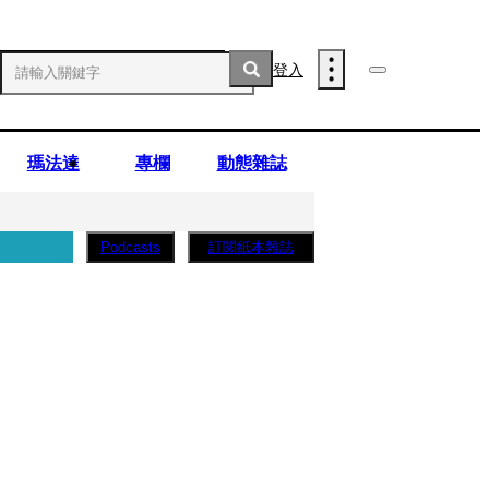
登入
瑪法達
專欄
動態雜誌
訂閱紙本雜誌
Podcasts