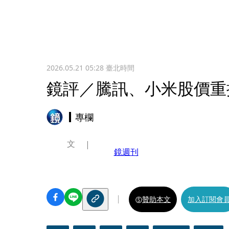
2026.05.21 05:28
臺北時間
鏡評／騰訊、小米股價重
專欄
文
鏡週刊
贊助本文
加入訂閱會