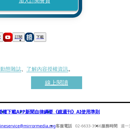
加入訂閱會員
蹤
訂閱
下載
刊動態雜誌
、
了解內容授權資訊
。
線上閱讀
授權
下載APP
新聞自律綱要
《鏡週刊》AI使用準則
ineservice@mirrormedia.mg
客服電話
02-6633-3966
服務時間
週一