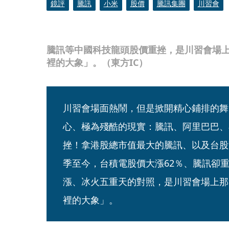
鏡評
騰訊
小米
股價
騰訊集團
川習會
騰訊等中國科技龍頭股價重挫，是川習會場
裡的大象」。（東方IC）
川習會場面熱鬧，但是掀開精心鋪排的舞
心、極為殘酷的現實：騰訊、阿里巴巴、
挫！拿港股總市值最大的騰訊、以及台股
季至今，台積電股價大漲62％、騰訊卻重
漲、冰火五重天的對照，是川習會場上那
裡的大象」。