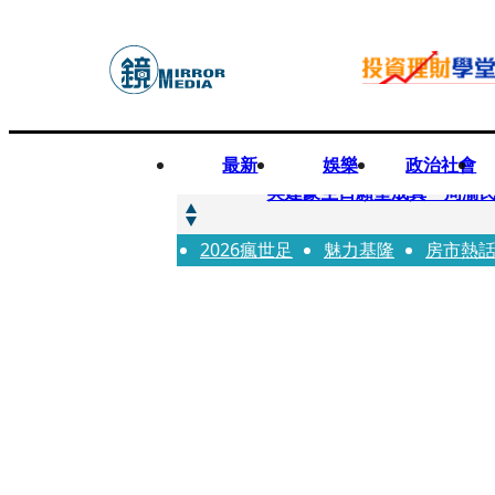
最新
娛樂
政治社會
快訊
吳建豪生日願望成真 周渝
2026瘋世足
快訊
魅力基隆
房市熱
42歲情色片女星宣布閃嫁「
快訊
WEST.一日宣布2人結婚 