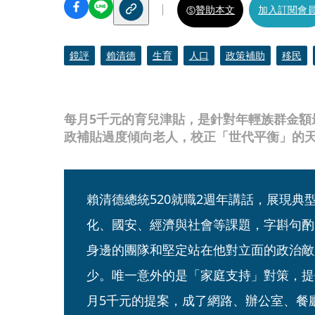
贊助本文
加入訂閱會
鏡評
賴清德
生育
人口
政策補助
移民
每月5千元的育兒津貼，是針對年輕族群金額
政補貼過度傾向老人，校正「世代平衡」的
賴清德總統520就職2週年講話，展現典
化、國安、經濟與社會等課題，字斟句酌
身邊的團隊和堅定站在他對立面的政治敵
少。唯一意外的是「家庭支持」對策，提
月5千元的提案，成了網路、辦公室、餐