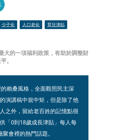
員
少子化
人口老化
育兒津貼
最大的一項福利政策，有助於調整財
天平。
型的賴桑風格，全面觀照民主深
的演講稿中規中矩，但是除了他
人之外，留給老百姓的記憶點很
供「0到18歲成長津貼」每人每
廳聚會裡的熱門話題。