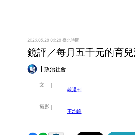
2026.05.28 06:28
臺北時間
鏡評／每月五千元的育兒
政治社會
文
鏡週刊
攝影
王均峰