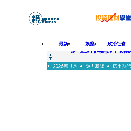
最新
娛樂
政治社會
快訊
創「互道」詐騙慈濟！ 女律
2026瘋世足
快訊
魅力基隆
房市熱
前時力黨魁表態「反對刪公
快訊
六強片齊聚桃影 小薰《祖