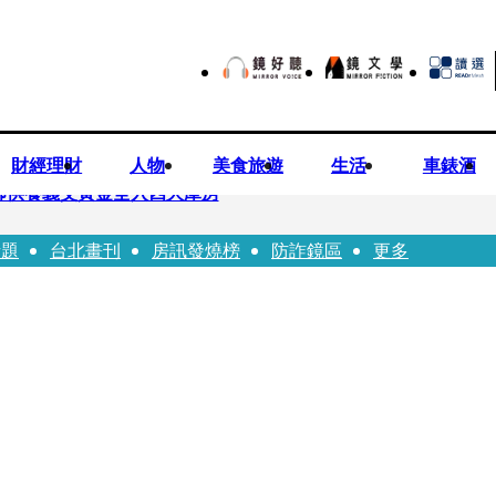
財經理財
人物
美食旅遊
生活
車錶酒
師供養義父黃金全入四大庫房
話題
台北畫刊
房訊發燒榜
防詐鏡區
更多
視預算」 盼在野三思：改凍結處理受質疑項目
先鬼》回桃影娘家 《長安的荔枝》桃影加映一票難求