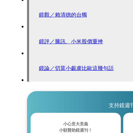
鏡觀／賴清德的台獨
鏡評／騰訊、小米股價重挫
鏡論／切莫小覷盧比歐這幾句話
支持鏡週
小心意大意義
小額贊助鏡週刊！