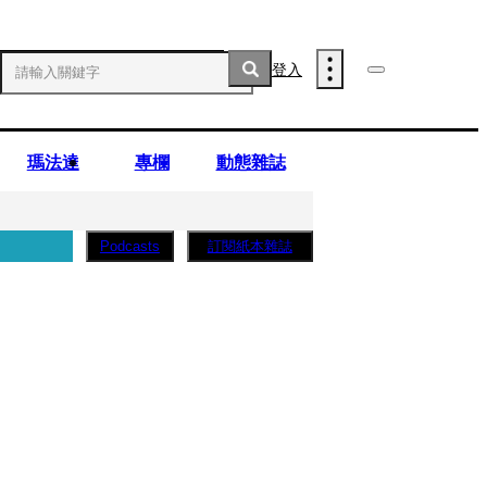
登入
瑪法達
專欄
動態雜誌
訂閱紙本雜誌
Podcasts