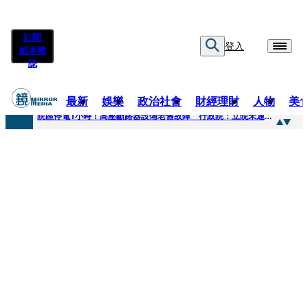
訂閱
登入
紙本雜
誌
最新
娛樂
政治社會
財經理財
人物
美
快訊
院區停電1小時！高壓斷路器設備老舊故障 行政院：立院未通過預算
快訊
慈濟採購疫苗被騙10億為何不提告？ 高嘉瑜籲完整揭露真相
快訊
姜厚仁小24歲女友「臺大超狂學歷」遭疑 3碩1博論文全無資料