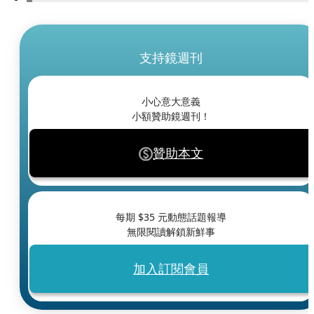
支持鏡週刊
小心意大意義
小額贊助鏡週刊！
贊助本文
每期 $
35
元動態話題報導
無限閱讀解鎖新鮮事
加入訂閱會員