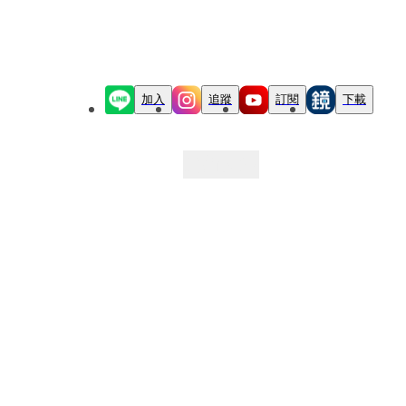
加入
追蹤
訂閱
下載
最新文章