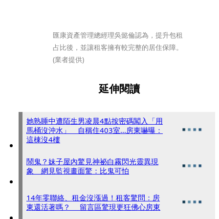
匯康資產管理總經理吳懿倫認為，提升包租
占比後，並讓租客擁有較完整的居住保障。
(業者提供)
延伸閱讀
她熟睡中遭陌生男凌晨4點按密碼闖入「用
馬桶沒沖水」 自稱住403室...房東嚇曝：
這棟沒4樓
鬧鬼？妹子屋內驚見神祕白霧閃光靈異現
象 網見監視畫面驚：比鬼可怕
14年零聯絡、租金沒漲過！租客驚問：房
東還活著嗎？ 留言區驚現更狂佛心房東