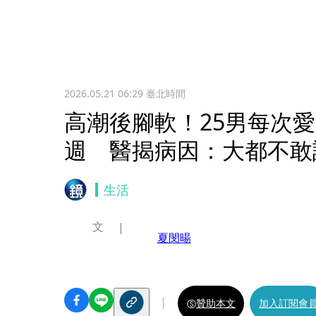
2026.05.21 06:29
臺北時間
高潮後腳軟！25男每次
週 醫揭病因：大都不敢
生活
文
夏閔暘
贊助本文
加入訂閱會