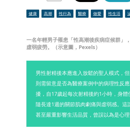
健康
高潮
性行為
醫療
做愛
性生活
一名年輕男子罹患「性高潮後疾病症候群」
虛弱疲勞。（示意圖，Pexels）
男性射精後本應進入放鬆的聖人模式，但
則需留意是否為醫療案例中的病理性反應
擾，自17歲起每次射精後約1小時，身
隨長達1週的關節肌肉劇痛與虛弱感。這
甚至嚴重影響生活品質，曾誤以為是心理