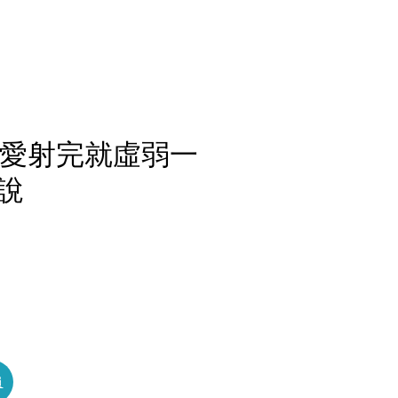
愛愛射完就虛弱一
說
員