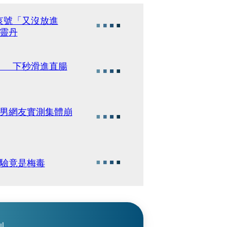
哀號「又沒放進
靈丹
」 下秒滑進直腸
 男網友實測集體崩
一驗竟是梅毒
刊