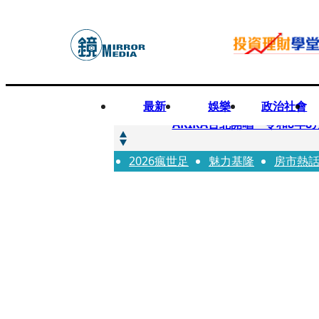
最新
娛樂
政治社會
快訊
AKIRA台北開唱「令和8年8
2026瘋世足
快訊
魅力基隆
房市熱
台灣新冠期間沒疫苗可打？ 
快訊
沉寂12年…鐵肺歌后遇人生