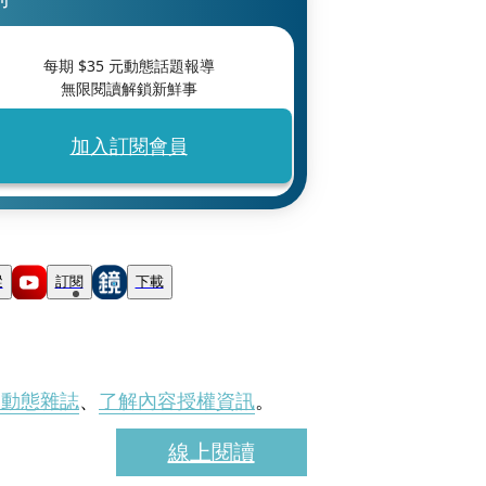
每期 $
35
元動態話題報導
無限閱讀解鎖新鮮事
加入訂閱會員
蹤
訂閱
下載
刊動態雜誌
、
了解內容授權資訊
。
線上閱讀