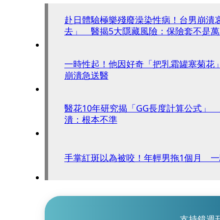
赴日體驗極樂殘廢澡染性病！台男崩潰
去」 醫揭5大隱藏風險：保險套不是萬
一時性起！他因好奇「把乳霜罐塞菊花
崩潰急送醫
醫花10年研究揭「GG長度計算公式」
潰：根本不準
手掌紅斑以為被咬！年輕男拖1個月 
支持鏡週