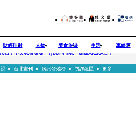
財經理財
人物
美食旅遊
生活
車錶酒
月8日」中文喊發發發 TJBB感性喊「謝謝AKIRA桑」
話題
台北畫刊
房訊發燒榜
防詐鏡區
更多
律師列3款嗆：陳時中唯一擋的叫科興
低谷 「遭親弟賞巴掌、父親出軌自己閨密」辛酸人生曝光