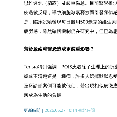
思維遲鈍（腦霧）及嚴重倦怠。目前醫學推
疫過敏反應，導致細胞激素釋放而引發類似
是，臨床試驗發現每日服用500毫克的維生素
疲勞感，雖然確切機制仍在研究中，但已為
羞於啟齒就醫恐造成更嚴重影響？
Tensia特別強調，POIS患者除了生理上
齒或不清楚這是一種病，許多人選擇默默忍
臨床診斷案例可能被低估，若出現相似病徵
疾成為生活的負擔。
更新時間｜
2026.05.27 10:14
臺北時間