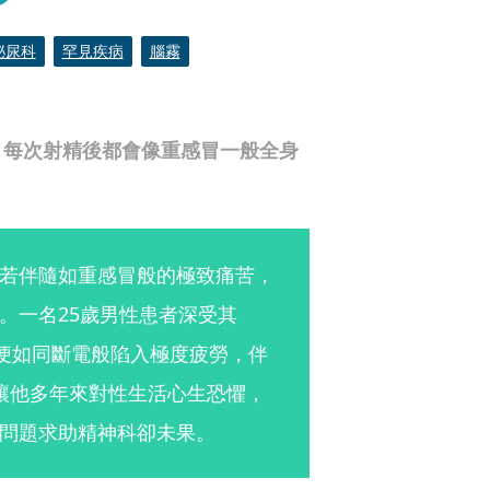
泌尿科
罕見疾病
腦霧
，每次射精後都會像重感冒一般全身
若伴隨如重感冒般的極致痛苦，
。一名25歲男性患者深受其
體便如同斷電般陷入極度疲勞，伴
讓他多年來對性生活心生恐懼，
問題求助精神科卻未果。