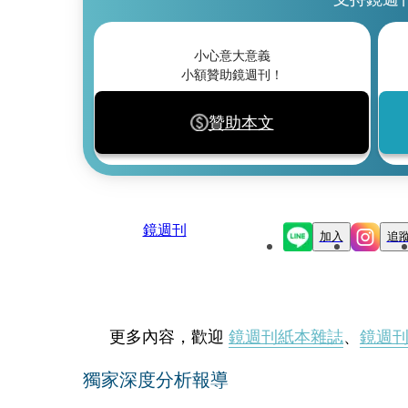
小心意大意義
小額贊助鏡週刊！
贊助本文
鏡週刊
加入
追
更多內容，歡迎
鏡週刊紙本雜誌
、
鏡週
獨家深度分析報導