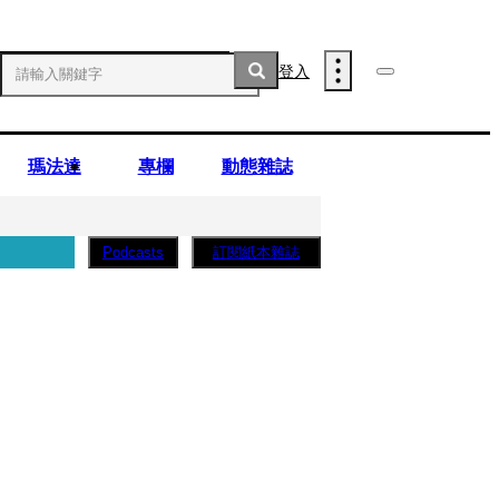
登入
瑪法達
專欄
動態雜誌
訂閱紙本雜誌
Podcasts