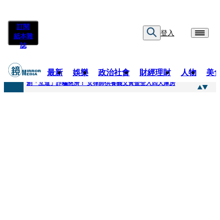
訂閱
登入
紙本雜
誌
最新
娛樂
政治社會
財經理財
人物
美
快訊
創「互道」詐騙慈濟！ 女律師供養義父黃金全入四大庫房
快訊
前時力黨魁表態「反對刪公視預算」 盼在野三思：改凍結處理受質疑項目
快訊
六強片齊聚桃影 小薰《祖先鬼》回桃影娘家 《長安的荔枝》桃影加映一票難求