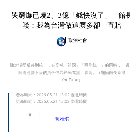
哭窮爆已燒2、3億「錢快沒了」 館
嘆：我為台灣做這麼多卻一直賠
政治社會
陳之漢從反共到統一，在高喊「祖國」「兩岸統一」的同時，一邊
圖將經營不善的責任怪罪於民進黨、青鳥。（翻攝館長直播
YouTube）
發布時間：
2026.05.21 13:02
臺北時間
更新時間：
2026.05.21 13:02
臺北時間
文
黃雅琪