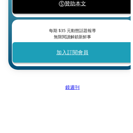
贊助本文
每期 $
35
元動態話題報導
無限閱讀解鎖新鮮事
加入訂閱會員
鏡週刊