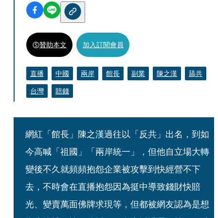
贊助本文
加入訂閱會員
直播
中國
兩岸
館長
副業
陳之漢
舔共
台灣
賠錢
網紅「館長」陳之漢過往以「反共」出名，到如
今高喊「祖國」「兩岸統一」，但他自立場大轉
變後不久就頻頻抱怨企業被攻擊到快經營不下
去，不時會在直播抱怨因為挺中導致錢財快賠
光、變賣萬面佛牌求現等，但都被網友認為是想