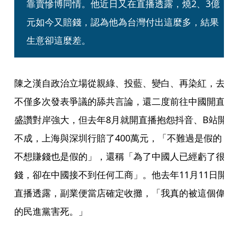
靠賣慘博同情。他近日又在直播透露，燒2、3億
元如今又賠錢，認為他為台灣付出這麼多，結果
生意卻這麼差。
陳之漢自政治立場從親綠、投藍、變白、再染紅，去
不僅多次發表爭議的舔共言論，還二度前往中國開直
盛讚對岸強大，但去年8月就開直播抱怨抖音、B站開
不成，上海與深圳行賠了400萬元，「不難過是假的
不想賺錢也是假的」，還稱「為了中國人已經虧了很
錢，卻在中國接不到任何工商」。他去年11月11日開
直播透露，副業便當店確定收攤，「我真的被這個偉
的民進黨害死。」