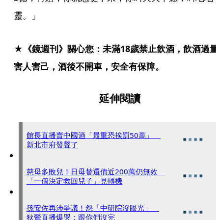
靈。」
★《鏡週刊》關心您：未滿18歲禁止飲酒，飲酒過量
害人害己，酒後不開車，安全有保障。
延伸閱讀
館長直播賣中國酒「最重恐挨罰50萬」
新北市府發聲了
慈母多敗兒！日母替還債近200萬仍無效
「一個決定救回兒子」見轉機
孫安佐再涉爭議！怨「中研院沒眼光」
狄鶯直播爆哭：跟你們沒完