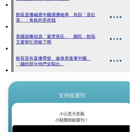
館長直播喊賣中國酒遭檢舉 急辯「是紅
茶」：青鳥想弄死我
黃國昌曝祖源「紫雲黃氏」 鄉民：館長
又要幫忙尋根了嗎
館長宣布直播帶貨、健身房進軍中國
「錢的部分他們全額出」
支持鏡週刊
小心意大意義
小額贊助鏡週刊！