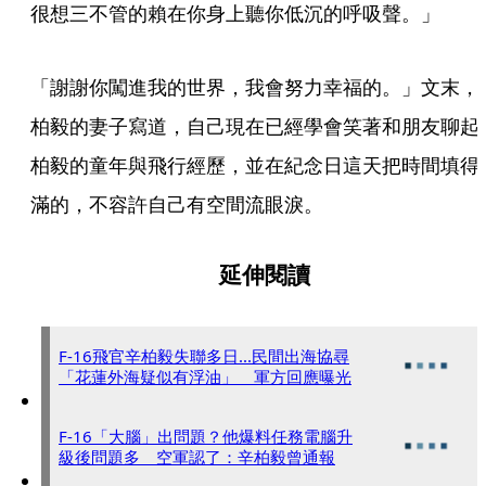
很想三不管的賴在你身上聽你低沉的呼吸聲。」
「謝謝你闖進我的世界，我會努力幸福的。」文末，
柏毅的妻子寫道，自己現在已經學會笑著和朋友聊起
柏毅的童年與飛行經歷，並在紀念日這天把時間填得
滿的，不容許自己有空間流眼淚。
延伸閱讀
F-16飛官辛柏毅失聯多日...民間出海協尋
「花蓮外海疑似有浮油」 軍方回應曝光
F-16「大腦」出問題？他爆料任務電腦升
級後問題多 空軍認了：辛柏毅曾通報