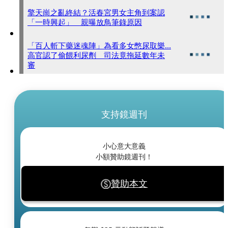
擎天崗之亂終結？活春宮男女主角到案認
「一時興起」 親曝放鳥筆錄原因
「百人斬下藥迷魂陣」為看多女憋尿取樂...
高官認了偷餵利尿劑 司法竟拖延數年未
審
支持鏡週刊
小心意大意義
小額贊助鏡週刊！
贊助本文