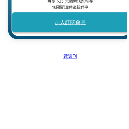
每期 $
35
元動態話題報導
無限閱讀解鎖新鮮事
加入訂閱會員
鏡週刊