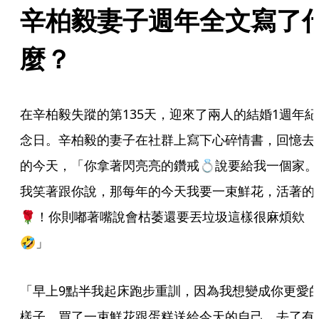
辛柏毅妻子週年全文寫了
麼？
在辛柏毅失蹤的第135天，迎來了兩人的結婚1週年紀
念日。辛柏毅的妻子在社群上寫下心碎情書，回憶去
的今天，「你拿著閃亮亮的鑽戒💍說要給我一個家。
我笑著跟你說，那每年的今天我要一束鮮花，活著的
🌹！你則嘟著嘴說會枯萎還要丟垃圾這樣很麻煩欸
🤣」
「早上9點半我起床跑步重訓，因為我想變成你更愛
樣子。買了一束鮮花跟蛋糕送給今天的自己。去了有