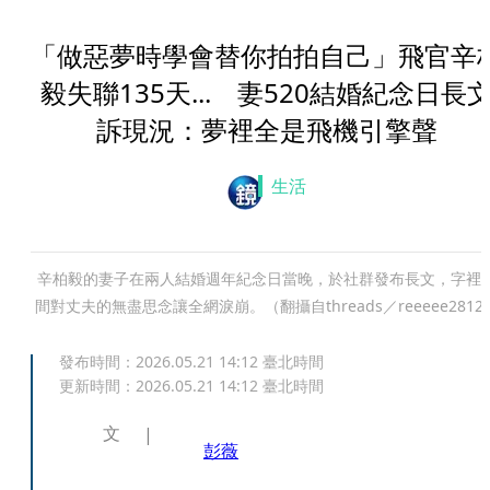
「做惡夢時學會替你拍拍自己」飛官辛
毅失聯135天... 妻520結婚紀念日長
訴現況：夢裡全是飛機引擎聲
生活
辛柏毅的妻子在兩人結婚週年紀念日當晚，於社群發布長文，字裡
間對丈夫的無盡思念讓全網淚崩。（翻攝自threads／reeeee2812
發布時間：
2026.05.21 14:12
臺北時間
更新時間：
2026.05.21 14:12
臺北時間
文
彭薇