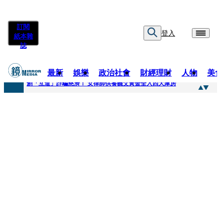
訂閱
登入
紙本雜
誌
最新
娛樂
政治社會
財經理財
人物
美
快訊
創「互道」詐騙慈濟！ 女律師供養義父黃金全入四大庫房
快訊
前時力黨魁表態「反對刪公視預算」 盼在野三思：改凍結處理受質疑項目
快訊
六強片齊聚桃影 小薰《祖先鬼》回桃影娘家 《長安的荔枝》桃影加映一票難求