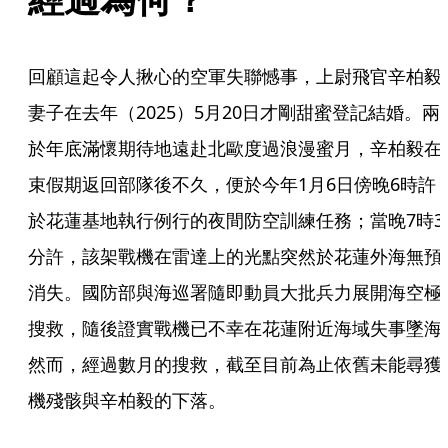
回顧這起令人揪心的空軍失聯憾事，上尉飛官辛柏毅
妻子在去年（2025）5月20日才剛甜蜜登記結婚。兩
於年底滿懷期待地遠赴北歐度過浪漫蜜月，辛柏毅在
束假期返回部隊後不久，便於今年1月6日傍晚6時許
於花蓮基地執行例行的夜間防空訓練任務；當晚7時3
分許，該架戰機在雷達上的光點突然於花蓮外海無預
消失。國防部與海巡署隨即動員大批兵力展開海空極
搜救，隨後證實戰機已不幸在花蓮附近海域失事墜海
然而，經過數月的搜救，截至目前為止依舊未能尋獲
機殘骸與辛柏毅的下落。