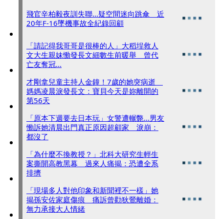
飛官辛柏毅夜訓失聯...疑空間迷向跳傘 近
20年F-16墜機事故全紀錄回顧
「請記得我哥哥是很棒的人」大稻埕救人
文大生親妹慟發長文細數生前暖舉 曾代
亡友奪冠...
才剛拿兒童主持人金鐘！7歲的她突病逝
媽媽凌晨淚發長文：寶貝今天是妳離開的
第56天
「原本下週要去日本玩」女警遭輾斃...男友
慟訴她清晨出門真正原因超顧家 淚崩：
都沒了
「為什麼不換教授？」北科大研究生輕生
案撕開高教黑幕 過來人痛揭：恐遭全系
排擠
「現場多人對他印象和新聞裡不一樣」她
揭孫安佐家庭傷痕 痛訴曾勸狄鶯離婚：
無力承接大人情緒