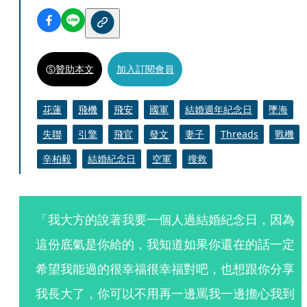
贊助本文
加入訂閱會員
花蓮
飛機
飛安
國軍
結婚週年紀念日
墜海
失聯
引擎
飛官
發文
妻子
Threads
戰機
辛柏毅
結婚紀念日
空軍
搜救
「我大方的說著我要一個人過結婚紀念日，因為
這份底氣是你給的，我知道如果你還在的話一定
希望我能過的很幸福很幸福對吧，也想跟你分享
我長大了，你可以不用再一邊罵我一邊擔心我到