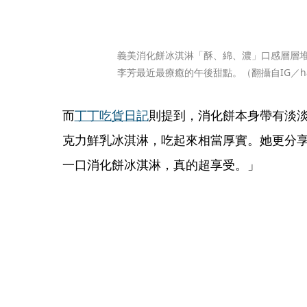
義美消化餅冰淇淋「酥、綿、濃」口感層層
李芳最近最療癒的午後甜點。（翻攝自IG／han
而
丁丁吃貨日記
則提到，消化餅本身帶有淡
克力鮮乳冰淇淋，吃起來相當厚實。她更分
一口消化餅冰淇淋，真的超享受。」