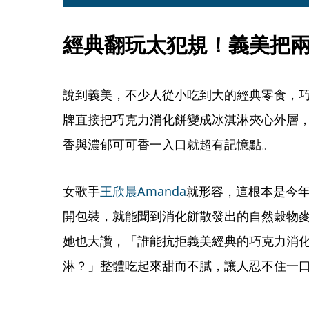
經典翻玩太犯規！義美把
說到義美，不少人從小吃到大的經典零食，
牌直接把巧克力消化餅變成冰淇淋夾心外層
香與濃郁可可香一入口就超有記憶點。 
女歌手
王欣晨Amanda
就形容，這根本是今
開包裝，就能聞到消化餅散發出的自然穀物
她也大讚，「誰能抗拒義美經典的巧克力消
淋？」整體吃起來甜而不膩，讓人忍不住一