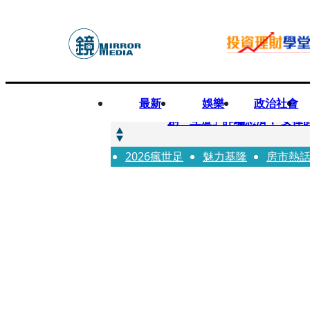
最新
娛樂
政治社會
快訊
創「互道」詐騙慈濟！ 女律
2026瘋世足
快訊
魅力基隆
房市熱
前時力黨魁表態「反對刪公
快訊
六強片齊聚桃影 小薰《祖