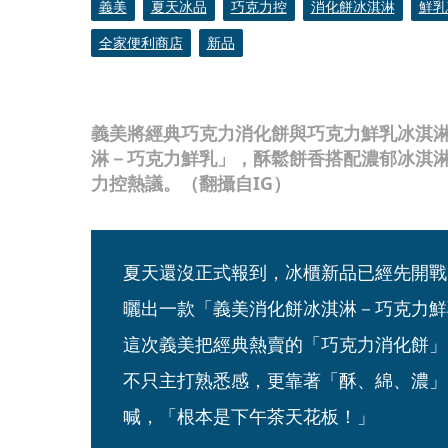
義美
夏天冰品
巧克力控
消化餅冰淇淋
鮮乳
全家便利商店
新品
義美將經典巧克力消化餅與巧克力鮮乳冰淇
淋－巧克力鮮乳」，酥鬆餅香搭配濃郁冰淇
力控熱議。（翻攝自IG）
夏天還沒正式報到，冰櫃新品已經先開戰
曬出一款「義美消化餅冰淇淋－巧克力鮮
這次義美把經典熱賣的「巧克力消化餅」
不只主打熟悉感，更靠著「酥、綿、濃」
喊，「根本是下午茶天花板！」 