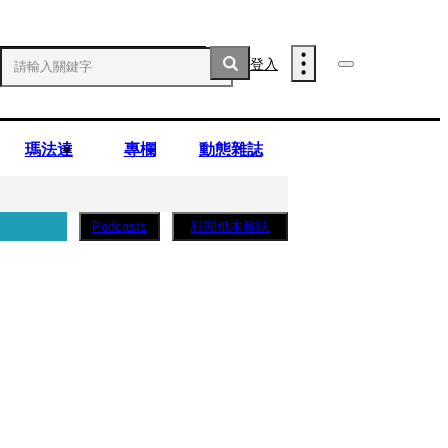
登入
瑪法達
專欄
動態雜誌
訂閱紙本雜誌
Podcasts