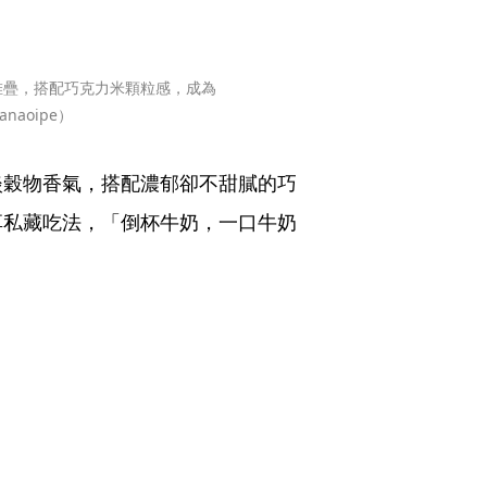
堆疊，搭配巧克力米顆粒感，成為
aoipe）
淡穀物香氣，搭配濃郁卻不甜膩的巧
享私藏吃法，「倒杯牛奶，一口牛奶