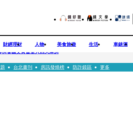
財經理財
人物
美食旅遊
生活
車錶酒
師供養義父黃金全入四大庫房
話題
台北畫刊
房訊發燒榜
防詐鏡區
更多
視預算」 盼在野三思：改凍結處理受質疑項目
先鬼》回桃影娘家 《長安的荔枝》桃影加映一票難求