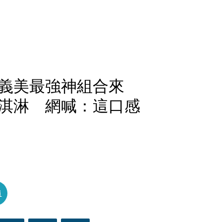
義美最強神組合來
淇淋 網喊：這口感
員