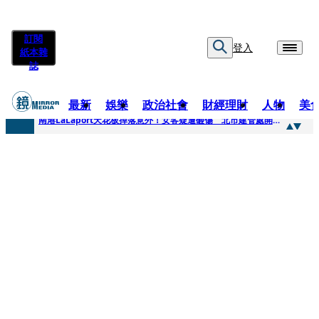
訂閱
登入
紙本雜
誌
最新
娛樂
政治社會
財經理財
人物
美
快訊
南港LaLaport天花板掉落意外！女客疑遭砸傷 北市建管處開罰30萬
快訊
川普又出招！多晶矽產品課15%關稅12月生效 經濟部回應了
快訊
美伊衝突要注意！ 台塑四寶7月營收齊揚股價抗跌