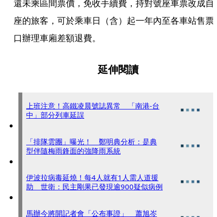
還未乘區間票價，免收手續費，持對號座車票改成自
座的旅客，可於乘車日（含）起一年內至各車站售票
口辦理車廂差額退費。
延伸閱讀
上班注意！高鐵凌晨號誌異常 「南港-台
中」部分列車延誤
「排隊雲團」曝光！ 鄭明典分析：是典
型伴隨梅雨鋒面的強降雨系統
伊波拉病毒延燒！每4人就有1人需人道援
助 世衛：民主剛果已發現逾900疑似病例
馬辦今將開記者會「公布事證」 蕭旭岑