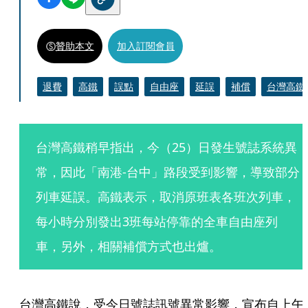
贊助本文
加入訂閱會員
退費
高鐵
誤點
自由座
延誤
補償
台灣高鐵
台灣高鐵稍早指出，今（25）日發生號誌系統異
常，因此「南港-台中」路段受到影響，導致部分
列車延誤。高鐵表示，取消原班表各班次列車，
每小時分別發出3班每站停靠的全車自由座列
車，另外，相關補償方式也出爐。
台灣高鐵說，受今日號誌訊號異常影響，宣布自上午