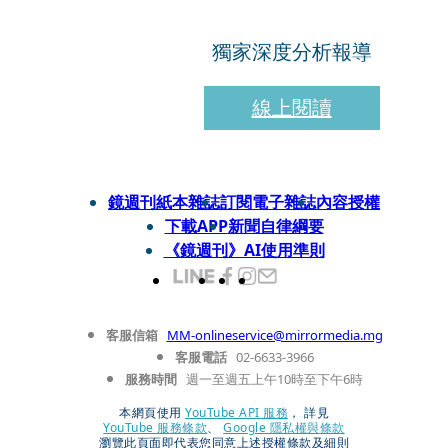
獨家深度分析報導
線上閱讀
鏡週刊紙本雜誌
訂閱電子雜誌
內容授權
下載APP
新聞自律綱要
《鏡週刊》AI使用準則
客服信箱
MM-onlineservice@mirrormedia.mg
客服電話
02-6633-3966
服務時間
週一至週五上午10時至下午6時
本網頁使用
YouTube API 服務
， 詳見
YouTube 服務條款
、
Google 隱私權與條款
瀏覽此頁面即代表您同意上述授權條款及細則