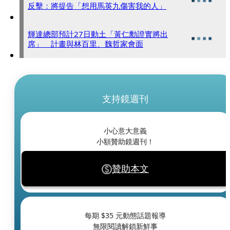
反擊：將提告「想用馬英九傷害我的人」
輝達總部預計27日動土「黃仁勳證實將出
席」 計畫與林百里、魏哲家會面
支持鏡週刊
小心意大意義
小額贊助鏡週刊！
贊助本文
每期 $
35
元動態話題報導
無限閱讀解鎖新鮮事