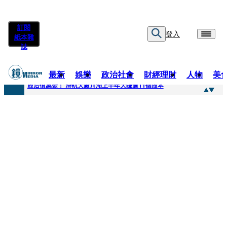
訂閱
登入
紙本雜
誌
最新
娛樂
政治社會
財經理財
人物
美
快訊
股后值萬金！ 滑軌大廠川湖上半年大賺逾11個股本
快訊
詐騙慈濟10億元佣金案 中院裁定女律師4人羈押禁見1人交保
快訊
國民黨控台糖董事「綠友友」點名陳其邁 高市府駁斥：毫無事實依據