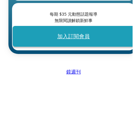
每期 $
35
元動態話題報導
無限閱讀解鎖新鮮事
加入訂閱會員
鏡週刊