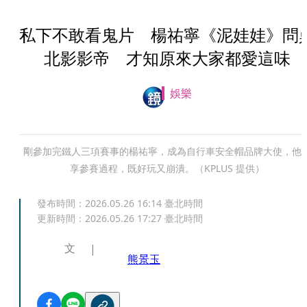
私下不敢看鬼片 楊祐寧《泥娃娃》問
北影影帝 才知原來大家都愛這味
娛樂
剛參加完鐵人三項賽事的楊祐寧，成為自行車安全帽品牌大使，他
享參賽過程，既好玩又崩潰。（KPLUS 提供）
發布時間：
2026.05.26 16:14
臺北時間
更新時間：
2026.05.26 17:27
臺北時間
文
熊景玉