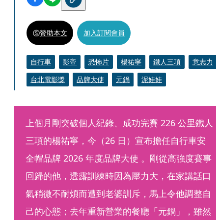
贊助本文
加入訂閱會員
自行車
影帝
恐怖片
楊祐寧
鐵人三項
意志力
台北電影獎
品牌大使
元鍋
泥娃娃
上個月剛突破個人紀錄、成功完賽 226 公里鐵人
三項的楊祐寧，今（26 日）宣布擔任自行車安
全帽品牌 2026 年度品牌大使 。剛從高強度賽事
回歸的他，透露訓練時因為壓力大，在家講話口
氣稍微不耐煩而遭到老婆訓斥，馬上令他調整自
己的心態；去年重新營業的餐廳「元鍋」，雖然