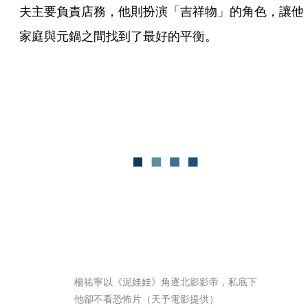
夫主要負責店務，他則扮演「吉祥物」的角色，讓他
家庭與元鍋之間找到了最好的平衡。
楊祐寧以《泥娃娃》角逐北影影帝，私底下
他卻不看恐怖片（天予電影提供）