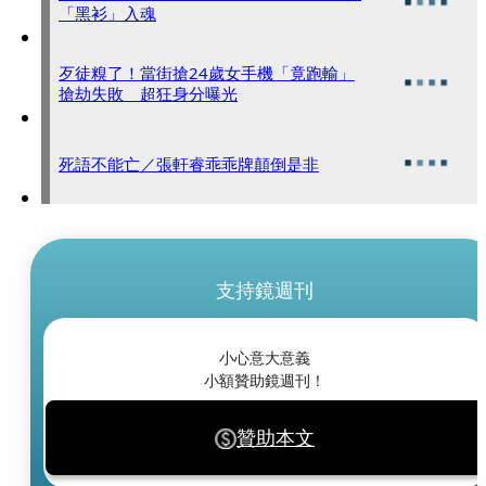
「黑衫」入魂
歹徒糗了！當街搶24歲女手機「竟跑輸」
搶劫失敗 超狂身分曝光
死語不能亡／張軒睿乖乖牌顛倒是非
支持鏡週刊
小心意大意義
小額贊助鏡週刊！
贊助本文