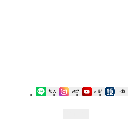
加入
追蹤
訂閱
下載
最新文章