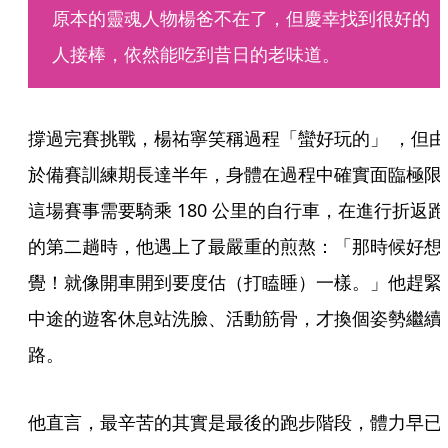
原本的靈魂人物楊爸不在了，但慶幸找到很好的
人接棒，依然能吃到昔日的老味道。
撐過完賽挑戰，楊祐寧笑稱過程「蠻好玩的」 ，但由
於備賽訓練期長達半年，身體在過程中確實面臨極限
這場賽事需要騎乘 180 公里的自行車，在進行折返跑
的第二趟時，他遇上了最嚴重的煎熬：「那時候好想
覺！就像開車開到要度估（打瞌睡）一樣。」他趕緊
中途的遊客休息站洗臉、活動筋骨，才換個姿勢繼續
路。  
他直言，最辛苦的其實是最後的跑步階段，體力早已