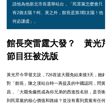
請他為他新北市長選舉站台，「民眾黨怎麼會只
有2個太陽？柯、黃之外，館長是第3顆太陽！他
何必謙虛」。
館長突雷霆大發？　黃光
節目狂被洗版
黃光芹今早發文說，726首波大罷免結束後3天，她針
對「館長」陳之漢站台時一再提及的中國認同，問黃
昌，「大罷免儼然成為你兄弟的西進投名狀，是否衝
到民眾黨的核心價值和路線？並沒有看到貴黨有任何