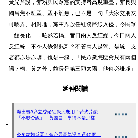
黃光芹說，館粉與民眾黨的支持者高度重疊，館長與
國昌焦不離孟、孟不離焦，已不是一句「大家交朋友
可唬弄。相對地，黨主席放任紅統路線入侵，令民眾
「館長化」，昭然若揭。昔日兩人反紅媒，今日兩人
反紅統，不令人覺得諷刺？不管兩人是獨、是統，支
者都亦步亦趨，也是一絕，「民眾黨怎麼會只有兩個
陽？柯、黃之外，館長是第三顆太陽！他何必謙虛」
延伸閱讀
爆出賣8席立委給紅派大老用！黃光芹酸
「不敢否認」 黃國昌：事情不是那樣
今炙熱如盛夏！全台最高氣溫直逼40度