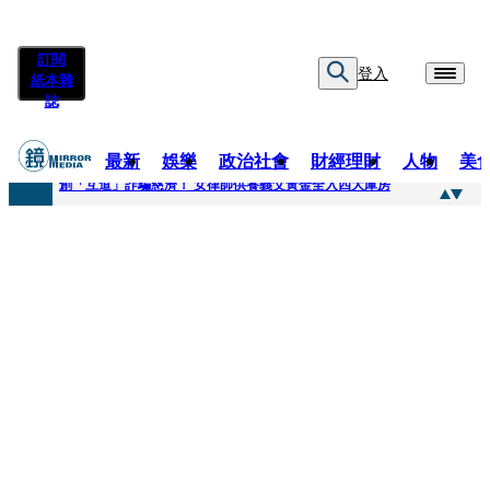
訂閱
登入
紙本雜
誌
最新
娛樂
政治社會
財經理財
人物
美
快訊
創「互道」詐騙慈濟！ 女律師供養義父黃金全入四大庫房
快訊
前時力黨魁表態「反對刪公視預算」 盼在野三思：改凍結處理受質疑項目
快訊
六強片齊聚桃影 小薰《祖先鬼》回桃影娘家 《長安的荔枝》桃影加映一票難求