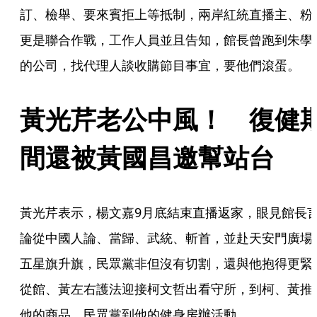
訂、檢舉、要來賓拒上等抵制，兩岸紅統直播主、粉
更是聯合作戰，工作人員並且告知，館長曾跑到朱學
的公司，找代理人談收購節目事宜，要他們滾蛋。
黃光芹老公中風！　復健
間還被黃國昌邀幫站台
黃光芹表示，楊文嘉9月底結束直播返家，眼見館長
論從中國人論、當歸、武統、斬首，並赴天安門廣場
五星旗升旗，民眾黨非但沒有切割，還與他抱得更緊
從館、黃左右護法迎接柯文哲出看守所，到柯、黃推
他的商品，民眾黨到他的健身房辦活動。