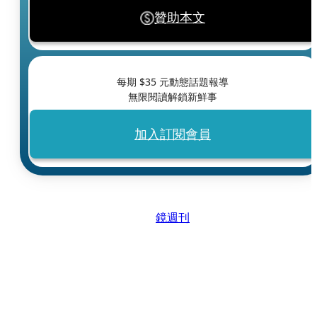
贊助本文
每期 $
35
元動態話題報導
無限閱讀解鎖新鮮事
加入訂閱會員
鏡週刊