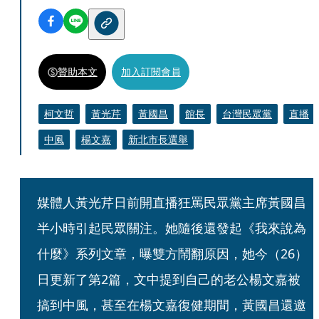
贊助本文
加入訂閱會員
柯文哲
黃光芹
黃國昌
館長
台灣民眾黨
直播
中風
楊文嘉
新北市長選舉
媒體人黃光芹日前開直播狂罵民眾黨主席黃國昌
半小時引起民眾關注。她隨後還發起《我來說為
什麼》系列文章，曝雙方鬧翻原因，她今（26）
日更新了第2篇，文中提到自己的老公楊文嘉被
搞到中風，甚至在楊文嘉復健期間，黃國昌還邀