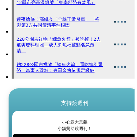
12縣市亮高溫燈號「東南部恐有焚風」
連夜搶修！高鐵今「全線正常發車」 將
與第3方共同釐清事件根因
228公園吉祥物「鱷魚火箭」被吃掉！2人
還爽發料理照 成大釣魚社被點名急澄
清
釣228公園吉祥物「鱷魚火箭」還吃掉引眾
怒 當事人致歉：有罰金會依規定繳納
支持鏡週刊
小心意大意義
小額贊助鏡週刊！