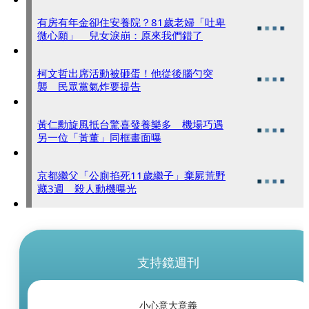
有房有年金卻住安養院？81歲老婦「吐卑
微心願」 兒女淚崩：原來我們錯了
柯文哲出席活動被砸蛋！他從後腦勺突
襲 民眾黨氣炸要提告
黃仁勳旋風抵台驚喜發養樂多 機場巧遇
另一位「黃董」同框畫面曝
京都繼父「公廁掐死11歲繼子」棄屍荒野
藏3週 殺人動機曝光
支持鏡週刊
小心意大意義