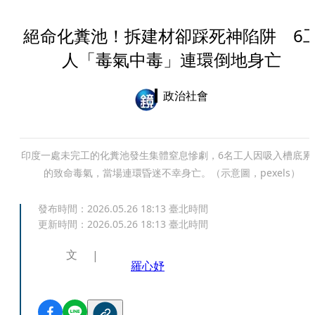
絕命化糞池！拆建材卻踩死神陷阱 6
人「毒氣中毒」連環倒地身亡
政治社會
印度一處未完工的化糞池發生集體窒息慘劇，6名工人因吸入槽底累
的致命毒氣，當場連環昏迷不幸身亡。（示意圖，pexels）
發布時間：
2026.05.26 18:13
臺北時間
更新時間：
2026.05.26 18:13
臺北時間
文
羅心妤