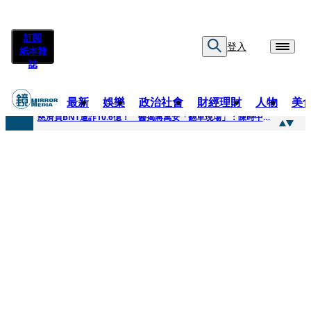
訂閱
登入
紙本雜
誌
最新
娛樂
政治社會
財經理財
人物
美
快訊
慈濟買BNT遭詐10.6億！ 醫揭蔣萬安「翻車現場」：陳時中當年是阻止被騙
快訊
慈濟挨詐十億／跟陳時中道歉？ 蔣萬安嗆：當時政府買夠疫苗民間就不用採購
快訊
員工建文陪睡機場爆紅！狂接20業配 Joeman幫算「買房頭期款」驚喊：換作我也想離職