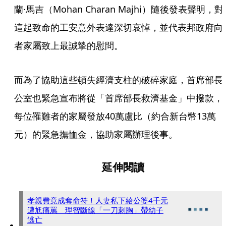
蘭·馬吉（Mohan Charan Majhi）隨後發表聲明，對
這起致命的工安意外表達深切哀悼，並代表邦政府向
者家屬致上最誠摯的慰問。
而為了協助這些頓失經濟支柱的破碎家庭，首席部長
公室也緊急宣布將從「首席部長救濟基金」中撥款，
每位罹難者的家屬發放40萬盧比（約合新台幣13萬
元）的緊急撫恤金，協助家屬辦理後事。
延伸閱讀
孝親費竟成奪命符！人妻私下給公婆4千元
遭尪痛罵 理智斷線「一刀刺胸」帶幼子
逃亡