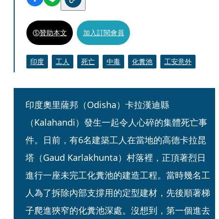
贊助本文
加入訂閱會員
印度
工人
死亡
中毒
化糞池
工安意外
印度奧里薩邦（Odisha）卡拉漢迪縣
（Kalahandi）發生一起令人心碎的集體死亡事
件。日前，有6名建築工人在當地的高德卡拉昆
塔（Gaud Karlakhunta）村落裡，正頂著烈日
進行一座未完工化糞池的建造工程。當時幾名工
人為了拆除內部支撐用的定型建材，先後順著梯
子爬進狹窄的化糞池深處。沒想到，第一個進去