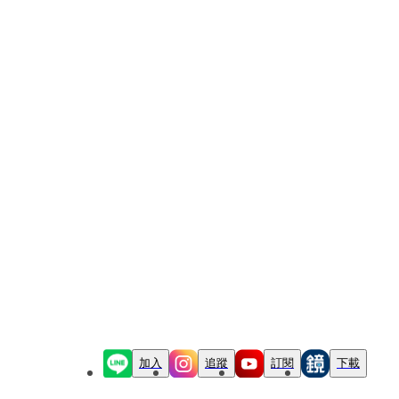
加入
追蹤
訂閱
下載