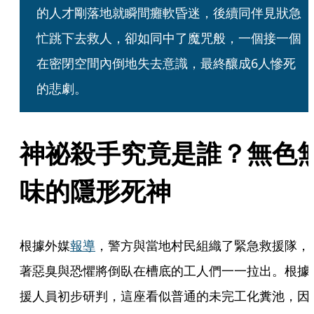
的人才剛落地就瞬間癱軟昏迷，後續同伴見狀急
忙跳下去救人，卻如同中了魔咒般，一個接一個
在密閉空間內倒地失去意識，最終釀成6人慘死
的悲劇。
神祕殺手究竟是誰？無色
味的隱形死神
根據外媒
報導
，警方與當地村民組織了緊急救援隊，
著惡臭與恐懼將倒臥在槽底的工人們一一拉出。根據
援人員初步研判，這座看似普通的未完工化糞池，因