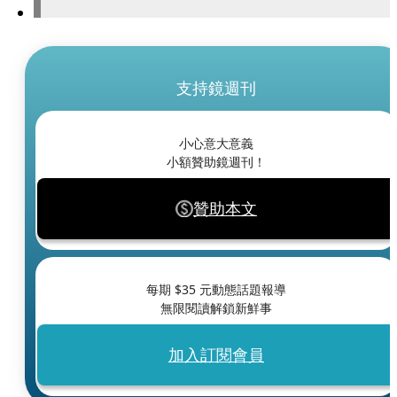
支持鏡週刊
小心意大意義
小額贊助鏡週刊！
贊助本文
每期 $
35
元動態話題報導
無限閱讀解鎖新鮮事
加入訂閱會員