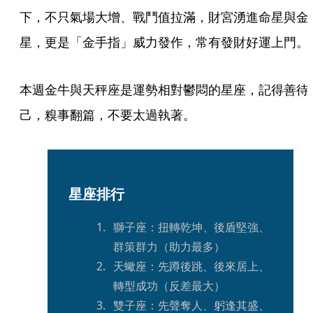
下，不只氣場大增、戰鬥值拉滿，財宮湧進命星與金
星，更是「金手指」威力發作，常有發財好運上門。
本週金牛與天秤座是運勢相對鬱悶的星座，記得善待
己，糗事翻篇，不要太過執著。
星座排行
獅子座：扭轉乾坤、後盾堅強、
群策群力（助力最多）
天蠍座：先蹲後跳、後來居上、
轉型成功（反差最大）
雙子座：先聲奪人、躬逢其盛、