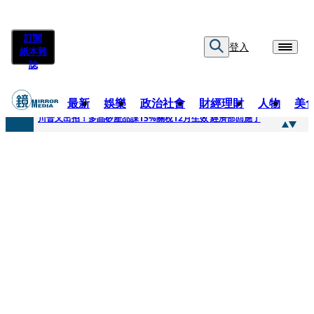
訂閱
登入
紙本雜
誌
最新
娛樂
政治社會
財經理財
人物
美
快訊
川普又出招！多晶矽產品課15%關稅12月生效 經濟部回應了
快訊
超速肇事停工一年首度受訪 廣末涼子被次子點醒！哽咽吐露：不再偽裝完美
快訊
真相一把抓／蕭敬騰 A-Lin同框有一腿 彭佳慧聞腋女青年