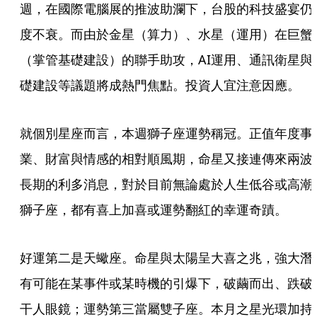
週，在國際電腦展的推波助瀾下，台股的科技盛宴仍
度不衰。而由於金星（算力）、水星（運用）在巨蟹
（掌管基礎建設）的聯手助攻，AI運用、通訊衛星與
礎建設等議題將成熱門焦點。投資人宜注意因應。
就個別星座而言，本週獅子座運勢稱冠。正值年度事
業、財富與情感的相對順風期，命星又接連傳來兩波
長期的利多消息，對於目前無論處於人生低谷或高潮
獅子座，都有喜上加喜或運勢翻紅的幸運奇蹟。
好運第二是天蠍座。命星與太陽呈大喜之兆，強大潛
有可能在某事件或某時機的引爆下，破繭而出、跌破
干人眼鏡；運勢第三當屬雙子座。本月之星光環加持