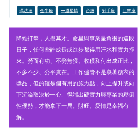
瑪法達
金牛座
一週星情
台股
射手座
巨蟹座
降維打擊，人盡其才。命星與事業星角衝的這段
日子，任何些許成長或進步都得用汗水和實力掙
來。勞而有功、不勞無獲。收穫和付出成正比，
不多不少、公平實在。工作儘管不是裹著糖衣的
獎品，但的確是個有用的施力點，向上提升或向
下沉淪取決於一心。得端出硬實力與專業的壓倒
性優勢，才能拿下一局。財旺。愛情是幸福有
解。