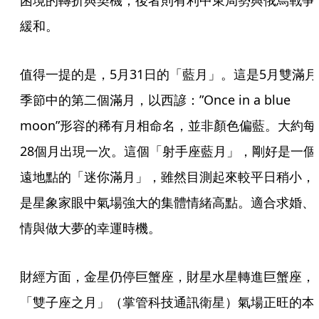
困境的轉折與契機；後者則有利中東局勢與俄烏戰爭
緩和。
值得一提的是，5月31日的「藍月」。這是5月雙滿月
季節中的第二個滿月，以西諺：”Once in a blue 
moon”形容的稀有月相命名，並非顏色偏藍。大約每
28個月出現一次。這個「射手座藍月」，剛好是一個
遠地點的「迷你滿月」，雖然目測起來較平日稍小，
是星象家眼中氣場強大的集體情緒高點。適合求婚、
情與做大夢的幸運時機。
財經方面，金星仍停巨蟹座，財星水星轉進巨蟹座，
「雙子座之月」（掌管科技通訊衛星）氣場正旺的本