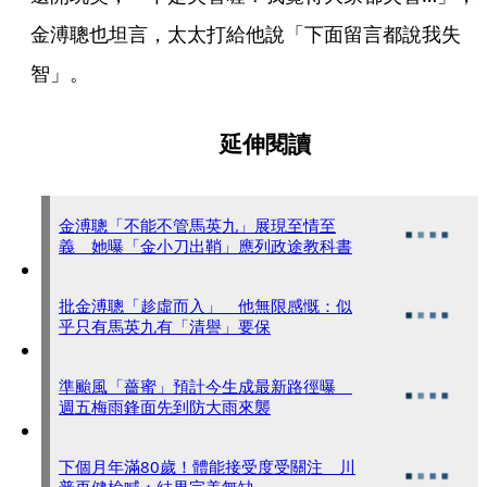
金溥聰也坦言，太太打給他說「下面留言都說我失
智」。
延伸閱讀
金溥聰「不能不管馬英九」展現至情至
義 她曝「金小刀出鞘」應列政途教科書
批金溥聰「趁虛而入」 他無限感慨：似
乎只有馬英九有「清譽」要保
準颱風「薔蜜」預計今生成最新路徑曝
週五梅雨鋒面先到防大雨來襲
下個月年滿80歲！體能接受度受關注 川