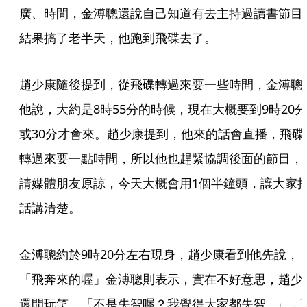
廣、時間，金溥聰還說自己知道有去主持過讀書節目
結果搞了老半天，他跑到飛碟去了。
趙少康隨後提到，從飛碟轉過來要一些時間，金溥聰
他說，大約是8時55分的時候，現在大概要到9時20分
或30分才會來。趙少康提到，他來的話會直播，飛碟
轉過來要一點時間，所以他也趕緊協調後面的節目，
請媒體朋友原諒，今天大概會用1個半鐘頭，讓大家
話講清楚。
金溥聰約於9時20分左右現身，趙少康看到他先說，
「飛奔來的喔」金溥聰則表示，實在不好意思，趙少
還開玩笑，「不是失智喔？我覺得大家都失智…」，