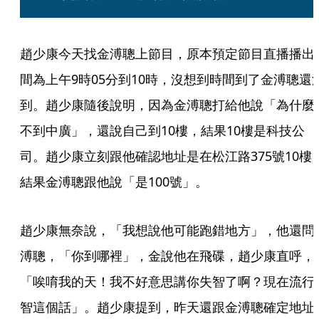
趙少康今天找金溥聰上節目，原本預定節目直播播出
間為上午9時05分到10時，沒想到時間到了金溥聰還
到。趙少康隨後說明，因為金溥聰打給他說「為什麼
不到中廣」，還說自己到10樓，結果10樓是科技公
司。趙少康立刻跟他確認地址是在松江路375號10樓
結果金溥聰跟他說「是100號」。
趙少康無奈說，「我想說他可能跑錯地方」，他還問
溥聰，「你到哪裡」，金說他在飛碟，趙少康直呼，
「唉唷我的天！我不好意思講你失智了啊？現在流行
智這個話」。趙少康提到，昨天還跟金溥聰確定地址