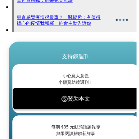
普再健檢喊：結果完美無缺
東京感冒疫情很嚴重？ 醫駁斥：有值得
擔心的疫情我和羅一鈞會主動告訴你
支持鏡週刊
小心意大意義
小額贊助鏡週刊！
贊助本文
每期 $
35
元動態話題報導
無限閱讀解鎖新鮮事