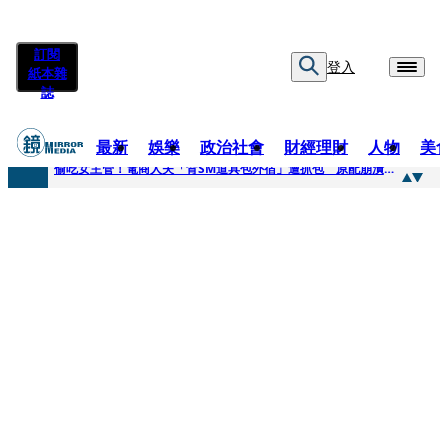
訂閱
登入
紙本雜
誌
最新
娛樂
政治社會
財經理財
人物
美
快訊
偷吃女主管！電商人夫「背SM道具包外宿」遭抓包 原配崩潰求償100萬：從未用過此類
快訊
狂曬柯文哲電子手環形象照 陳佩琪嗨喊太帥「每張都好看」：清清白白
快訊
人心惶惶 ！公所封橋罕請包公「夜斷陰府」幫亡魂伸冤 鹿谷小半天「今年接連3起墜橋」