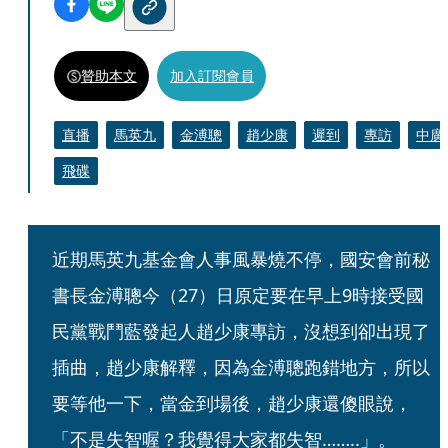
贊助本文
加入訂閱會員
直播
馬英九
金溥聰
趙少康
遲到
專訪
中廣
飛碟
近期馬英九基金會人事風暴燒不停，國安會前秘
書長金溥聰今（27）日原定要在早上9時接受國
民黨戰鬥藍發起人趙少康專訪，沒想到卻出現了
插曲，趙少康解釋，因為金溥聰跑錯地方，所以
要等他一下，當金到場後，趙少康還傻眼說，
「不是失智喔？我覺得大家都失智……..」。