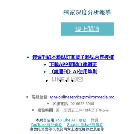
獨家深度分析報導
線上閱讀
鏡週刊紙本雜誌
訂閱電子雜誌
內容授權
下載APP
新聞自律綱要
《鏡週刊》AI使用準則
客服信箱
MM-onlineservice@mirrormedia.mg
客服電話
02-6633-3966
服務時間
週一至週五上午10時至下午6時
本網頁使用
YouTube API 服務
， 詳見
YouTube 服務條款
、
Google 隱私權與條款
瀏覽此頁面即代表您同意上述授權條款及細則