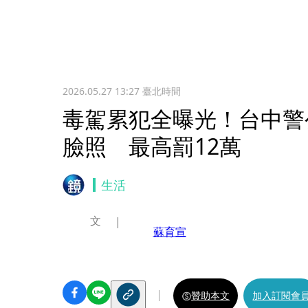
2026.05.27 13:27
臺北時間
毒駕累犯全曝光！台中警
臉照 最高罰12萬
生活
文
蘇育宣
贊助本文
加入訂閱會