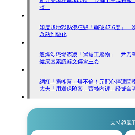
號」
印度超地獄熱浪狂襲「飆破47.6度」 
眾熱到融化
遭爆涉職場霸凌「罵黨工廢物」 尹乃
健康因素請辭文傳會主委
網紅「霧峰幫」爆不倫！元配心碎遭閨
丈夫「用過保險套、蕾絲內褲」證據全
支持鏡週