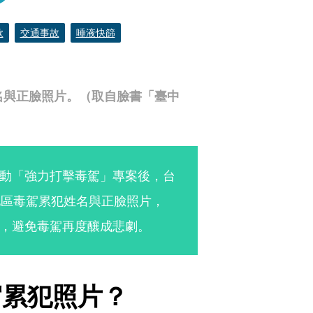
款
交通事故
唾液快篩
名與正臉照片。（取自臉書「臺中
動「強力打擊毒駕」專案後，台
地區毒駕累犯姓名與正臉照片，
，避免毒駕再度釀成悲劇。
駕累犯照片？