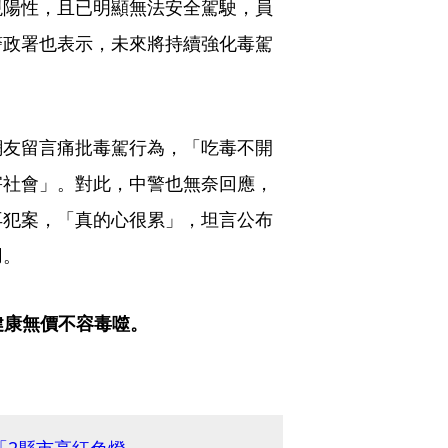
現陽性，且已明顯無法安全駕駛，員
警政署也表示，未來將持續強化毒駕
網友留言痛批毒駕行為，「吃毒不開
害社會」。對此，中警也無奈回應，
再犯案，「真的心很累」，坦言公布
用。
健康無價不容毒噬。
「2縣市亮紅色燈