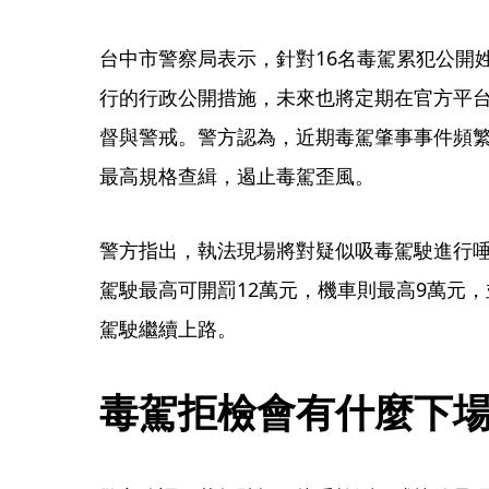
台中市警察局表示，針對16名毒駕累犯公開
行的行政公開措施，未來也將定期在官方平
督與警戒。警方認為，近期毒駕肇事事件頻
最高規格查緝，遏止毒駕歪風。
警方指出，執法現場將對疑似吸毒駕駛進行
駕駛最高可開罰12萬元，機車則最高9萬元
駕駛繼續上路。
毒駕拒檢會有什麼下