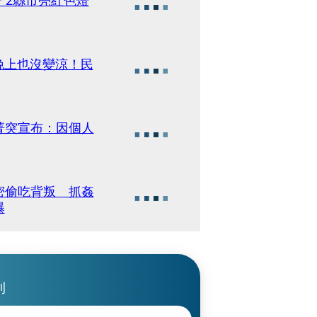
晚上也沒變涼！民
菁突宣布：因個人
密偷吃背叛 抓姦
曝
刊