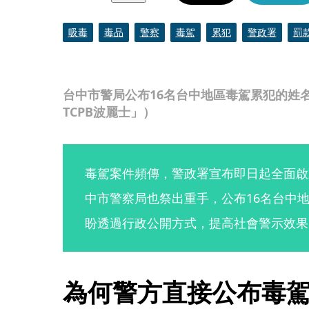
吸毒
毒品
警察
毒駕
累犯
警政署
罰
台中市警局公布16名台中地區毒駕累犯的姓
TCPB波麗士 」）
毒駕案件頻傳，警政署宣布即日起全面啟
中市警察局也祭出重手，公布16名台中
盼透過行政公開方式，提高社會警示效果
為何警方直接公布毒