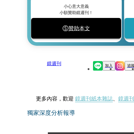
小心意大意義
小額贊助鏡週刊！
贊助本文
鏡週刊
加入
追
更多內容，歡迎
鏡週刊紙本雜誌
、
鏡週
獨家深度分析報導