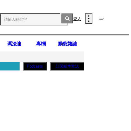
登入
瑪法達
專欄
動態雜誌
訂閱紙本雜誌
Podcasts