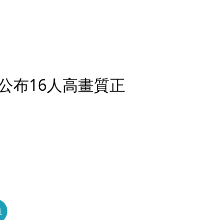
公布16人高畫質正
員