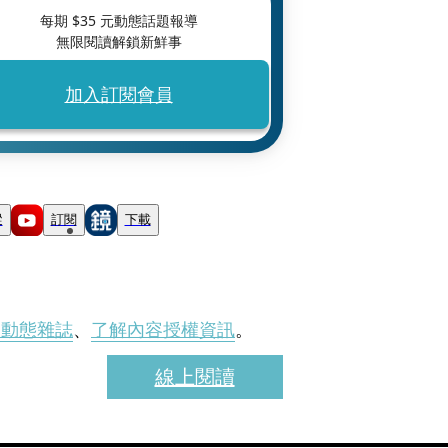
每期 $
35
元動態話題報導
無限閱讀解鎖新鮮事
加入訂閱會員
蹤
訂閱
下載
刊動態雜誌
、
了解內容授權資訊
。
線上閱讀