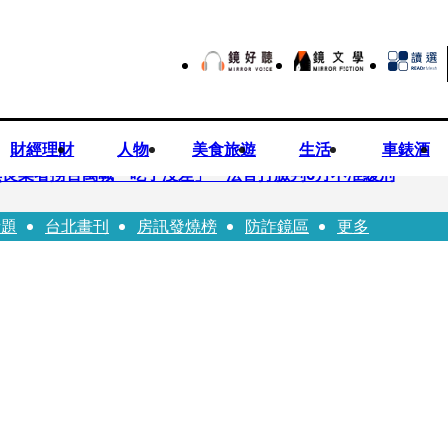
財經理財
人物
美食旅遊
生活
車錶酒
良業者撈百萬喊「吃了沒差」 法官打臉判6月不准緩刑
話題
台北畫刊
房訊發燒榜
防詐鏡區
更多
…張韶涵細數10年時光 悲慟告別：無法相信真的發生了
患失控毆人 院方揭他早是「黑名單」堅決提告