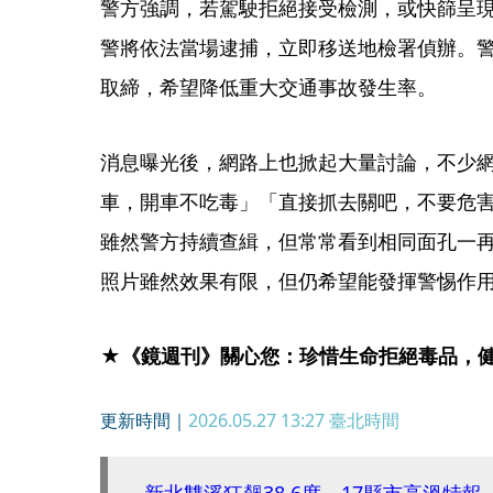
警方強調，若駕駛拒絕接受檢測，或快篩呈
警將依法當場逮捕，立即移送地檢署偵辦。
取締，希望降低重大交通事故發生率。
消息曝光後，網路上也掀起大量討論，不少
車，開車不吃毒」「直接抓去關吧，不要危
雖然警方持續查緝，但常常看到相同面孔一
照片雖然效果有限，但仍希望能發揮警惕作
★《鏡週刊》關心您：珍惜生命拒絕毒品，
更新時間｜
2026.05.27 13:27
臺北時間
新北雙溪狂飆38.6度 17縣市高溫特報