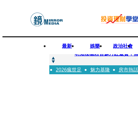
最新
娛樂
政治社會
快訊
明知辣椒粉含蘇丹紅還賣！無
2026瘋世足
快訊
魅力基隆
房市熱
「無可替代的夥伴離開了我」
快訊
又見醫療暴力！耕莘醫院病