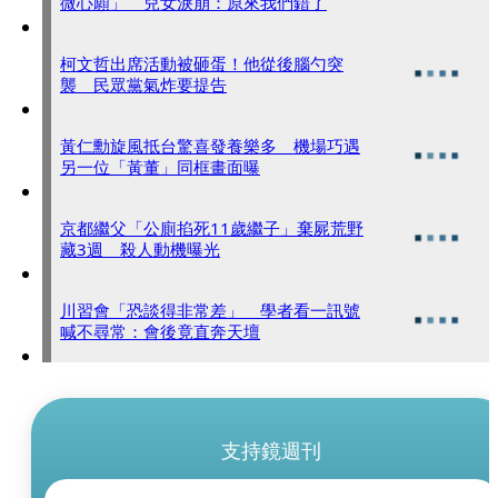
微心願」 兒女淚崩：原來我們錯了
柯文哲出席活動被砸蛋！他從後腦勺突
襲 民眾黨氣炸要提告
黃仁勳旋風抵台驚喜發養樂多 機場巧遇
另一位「黃董」同框畫面曝
京都繼父「公廁掐死11歲繼子」棄屍荒野
藏3週 殺人動機曝光
川習會「恐談得非常差」 學者看一訊號
喊不尋常：會後竟直奔天壇
支持鏡週刊