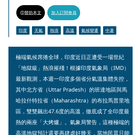
贊助本文
加入訂閱會員
印度
天氣
熱浪
高溫
氣候變遷
中暑
極端氣候席捲全球，印度近日正遭受一場世紀
「地獄級」熱浪摧殘！根據印度氣象局（IMD）
最新觀測，本週一印度多個省分氣溫集體失控，
其中北方省（Uttar Pradesh）的班達地區與馬
哈拉什特拉省（Maharashtra）的布拉馬普里地
區，雙雙飆出47.6度的高溫，徹底成了全印度最
熱的兩座「大烤爐」。氣象局警告，這種極端的
高溫地獄預計還要再肆虐好幾天，當地民眾只能