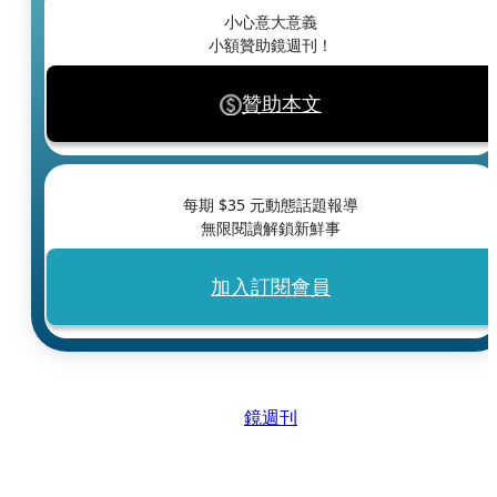
小心意大意義
小額贊助鏡週刊！
贊助本文
每期 $
35
元動態話題報導
無限閱讀解鎖新鮮事
加入訂閱會員
鏡週刊