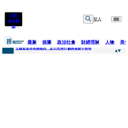
訂閱
登入
紙本雜
誌
最新
娛樂
政治社會
財經理財
人物
美
快訊
父親節宣布再婚喜訊 及川光博57歲將當新手爸爸
快訊
改姓斷開阿湯哥！20歲舒莉首登台「1人分飾4角」 觀眾驚艷：錯怪星二代了
快訊
「愛露奶」私訊流出！小24歲女友爆當小三「大鬧病房氣孕婦」 姜厚任不忍回應了