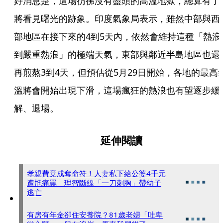
好消息是，這場彷彿沒有盡頭的高溫地獄，總算有了
將看見曙光的跡象。印度氣象局表示，雖然中部與西
部地區在接下來的4到5天內，依然會維持這種「熱浪
到嚴重熱浪」的極端天氣，東部與鄰近半島地區也還
再煎熬3到4天，但預估從5月29日開始，各地的最高
溫將會開始出現下滑，這場瘋狂的熱浪也有望逐步緩
解、退場。
延伸閱讀
孝親費竟成奪命符！人妻私下給公婆4千元
遭尪痛罵 理智斷線「一刀刺胸」帶幼子
逃亡
有房有年金卻住安養院？81歲老婦「吐卑