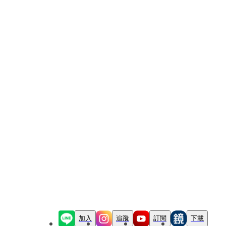
加入
追蹤
訂閱
下載