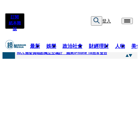
訂閱
登入
紙本雜
誌
最新
娛樂
政治社會
財經理財
人物
美
快訊
NCC無委員唱起獨立空城計 蘋果iPhone 18照常登台
快訊
六強片齊聚桃影 小薰《祖先鬼》回桃影娘家 《長安的荔枝》桃影加映一票難求
快訊
8年磨一劍 陳法拉自編自導《Bloodline》進軍多倫多 柯林法洛姊弟相挺