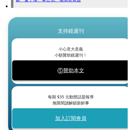
支持鏡週刊
小心意大意義
小額贊助鏡週刊！
贊助本文
每期 $
35
元動態話題報導
無限閱讀解鎖新鮮事
加入訂閱會員