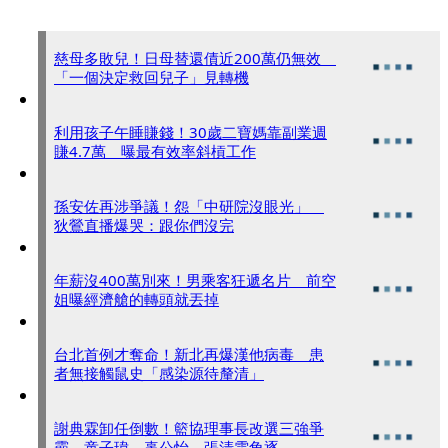
慈母多敗兒！日母替還債近200萬仍無效
「一個決定救回兒子」見轉機
利用孩子午睡賺錢！30歲二寶媽靠副業週
賺4.7萬 曝最有效率斜槓工作
孫安佐再涉爭議！怨「中研院沒眼光」
狄鶯直播爆哭：跟你們沒完
年薪沒400萬別來！男乘客狂遞名片 前空
姐曝經濟艙的轉頭就丟掉
台北首例才奪命！新北再爆漢他病毒 患
者無接觸鼠史「感染源待釐清」
謝典霖卸任倒數！籃協理事長改選三強爭
霸 童子瑋、辜公怡、張清雲角逐