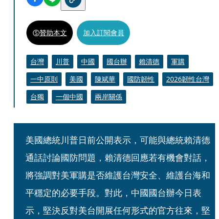
贊助本文
加入訂閱會員
台灣
川普
中國
國台辦
賴清德
軍購
一中原則
美國
陳斌華
國防韌性
2026韌性台灣
台獨
一個中國
兩岸關係
美國總統川普日前公開表示，可能與總統賴清德
通話討論國防問題，賴清德回應若有機會對話，
將強調對美軍購是否維護台灣安全、維護台海和
平穩定的必要手段。對此，中國國台辦今日表
示，堅決反對美台開展任何形式的官方往來，堅