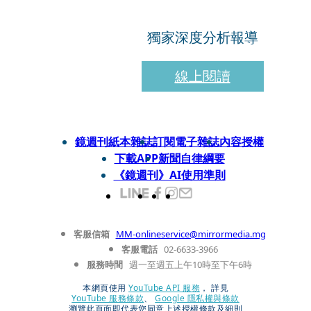
獨家深度分析報導
線上閱讀
鏡週刊紙本雜誌
訂閱電子雜誌
內容授權
下載APP
新聞自律綱要
《鏡週刊》AI使用準則
客服信箱
MM-onlineservice@mirrormedia.mg
客服電話
02-6633-3966
服務時間
週一至週五上午10時至下午6時
本網頁使用
YouTube API 服務
， 詳見
YouTube 服務條款
、
Google 隱私權與條款
瀏覽此頁面即代表您同意上述授權條款及細則