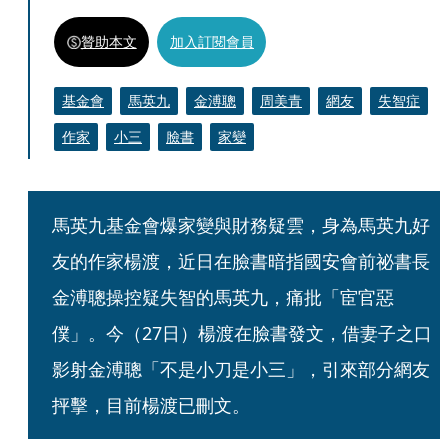
贊助本文
加入訂閱會員
基金會
馬英九
金溥聰
周美青
網友
失智症
作家
小三
臉書
家變
馬英九基金會爆家變與財務疑雲，身為馬英九好
友的作家楊渡，近日在臉書暗指國安會前祕書長
金溥聰操控疑失智的馬英九，痛批「宦官惡
僕」。今（27日）楊渡在臉書發文，借妻子之口
影射金溥聰「不是小刀是小三」，引來部分網友
抨擊，目前楊渡已刪文。