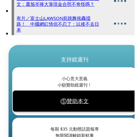
文：蕭旭岑捧大筆現金合照不奇怪嗎？
有片／富士山LAWSON前跳舞挨轟擋
路！ 中國網紅情侶不忍了：以後不去日
本
支持鏡週刊
小心意大意義
小額贊助鏡週刊！
贊助本文
每期 $
35
元動態話題報導
無限閱讀解鎖新鮮事