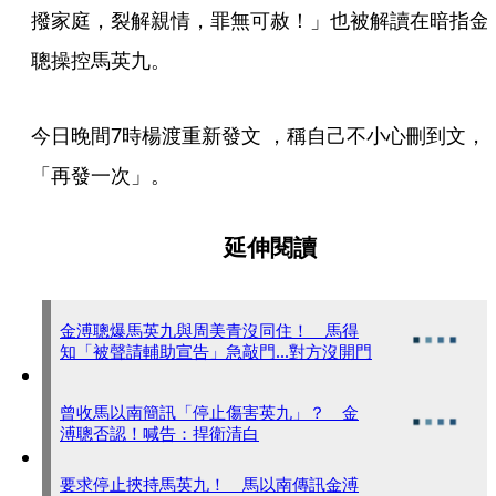
撥家庭，裂解親情，罪無可赦！」也被解讀在暗指金
聰操控馬英九。
今日晚間7時楊渡重新發文 ，稱自己不小心刪到文，
「再發一次」。
延伸閱讀
金溥聰爆馬英九與周美青沒同住！ 馬得
知「被聲請輔助宣告」急敲門...對方沒開門
曾收馬以南簡訊「停止傷害英九」？ 金
溥聰否認！喊告：捍衛清白
要求停止挾持馬英九！ 馬以南傳訊金溥