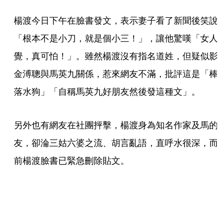
楊渡今日下午在臉書發文，表示妻子看了新聞後笑說
「根本不是小刀，就是個小三！」，讓他驚嘆「女人
覺，真可怕！」。雖然楊渡沒有指名道姓，但疑似影
金溥聰與馬英九關係，惹來網友不滿，批評這是「棒
落水狗」「自稱馬英九好朋友然後發這種文」。
另外也有網友在社團抨擊，楊渡身為知名作家及馬的
友，卻淪三姑六婆之流、胡言亂語，直呼水很深，而
前楊渡臉書已緊急刪除貼文。