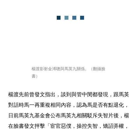
楊渡影射金溥聰與馬英九關係。（翻攝臉
書）
楊渡先前曾發文指出，談到與管中閔都發現，跟馬英
對話時馬一再重複相同內容，認為馬是否有點退化，
日前馬英九基金會公布馬英九相關駁斥失智片後，楊
在臉書發文抨擊「宦官惡僕，操控失智，矯詔弄權，