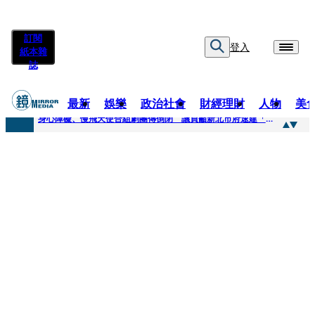
訂閱
登入
紙本雜
誌
最新
娛樂
政治社會
財經理財
人物
美
快訊
身心障礙、慢飛天使合組劇團傳倒閉 議員籲新北市府速建「文化藝術急難協助專案」
快訊
兆基風暴延燒／三百人擬提國賠？金額達14億 自救會提三大訴求
快訊
擊敗金像影帝梁家輝 易烊千璽《小小的我》再稱帝 25歲集齊金雞百花雙料紀錄