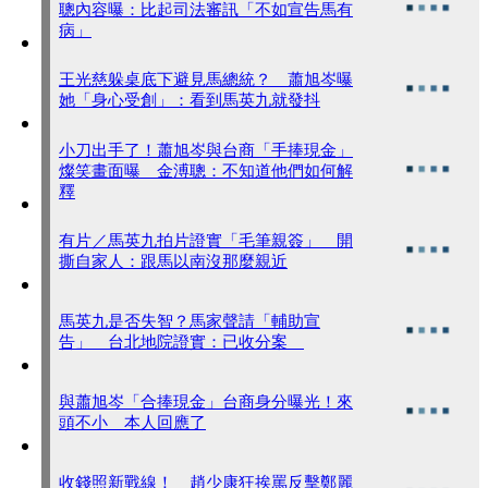
聰內容曝：比起司法審訊「不如宣告馬有
病」
王光慈躲桌底下避見馬總統？ 蕭旭岑曝
她「身心受創」：看到馬英九就發抖
小刀出手了！蕭旭岑與台商「手捧現金」
燦笑畫面曝 金溥聰：不知道他們如何解
釋
有片／馬英九拍片證實「毛筆親簽」 開
撕自家人：跟馬以南沒那麼親近
馬英九是否失智？馬家聲請「輔助宣
告」 台北地院證實：已收分案
與蕭旭岑「合捧現金」台商身分曝光！來
頭不小 本人回應了
收錢照新戰線！ 趙少康狂挨罵反擊鄭麗